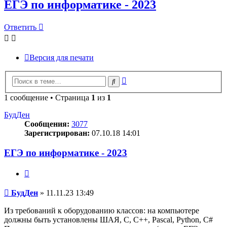
ЕГЭ по информатике - 2023
Ответить
Версия для печати
Расширенный
Поиск
поиск
1 сообщение • Страница
1
из
1
БудДен
Сообщения:
3077
Зарегистрирован:
07.10.18 14:01
ЕГЭ по информатике - 2023
Цитата
Сообщение
БудДен
»
11.11.23 13:49
Из требований к оборудованию классов: на компьютере
должны быть установлены ШАЯ, C, C++, Pascal, Python, C#