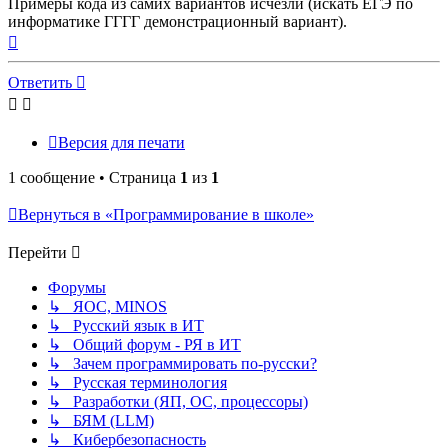
Примеры кода из самих вариантов исчезли (искать ЕГЭ по
информатике ГГГГ демонстрационный вариант).
Вернуться
к
началу
Ответить
Версия для печати
1 сообщение • Страница
1
из
1
Вернуться в «Программирование в школе»
Перейти
Форумы
↳ ЯОС, MINOS
↳ Русский язык в ИТ
↳ Общий форум - РЯ в ИТ
↳ Зачем программировать по-русски?
↳ Русская терминология
↳ Разработки (ЯП, ОС, процессоры)
↳ БЯМ (LLM)
↳ Кибербезопасность