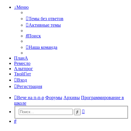
↓Меню
Темы без ответов
Активные темы
Поиск
Наша команда
ПланА
Ремесло
Альтпрог
ТвойГит
Вход
Регистрация
Вече на п-п-р
Форумы
Архивы
Программирование в
школе
Расширенный
Поиск
поиск
Поиск