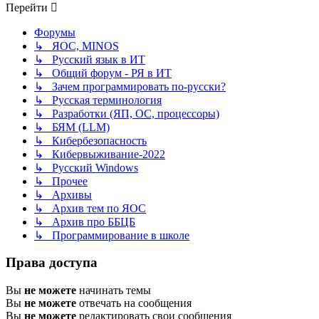
Перейти
Форумы
↳ ЯОС, MINOS
↳ Русский язык в ИТ
↳ Общий форум - РЯ в ИТ
↳ Зачем программировать по-русски?
↳ Русская терминология
↳ Разработки (ЯП, ОС, процессоры)
↳ БЯМ (LLM)
↳ Кибербезопасность
↳ Кибервыживание-2022
↳ Русский Windows
↳ Прочее
↳ Архивы
↳ Архив тем по ЯОС
↳ Архив про ББЦБ
↳ Программирование в школе
Права доступа
Вы
не можете
начинать темы
Вы
не можете
отвечать на сообщения
Вы
не можете
редактировать свои сообщения