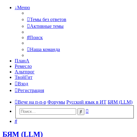
↓Меню
Темы без ответов
Активные темы
Поиск
Наша команда
ПланА
Ремесло
Альтпрог
ТвойГит
Вход
Регистрация
Вече на п-п-р
Форумы
Русский язык в ИТ
БЯМ (LLM)
Расширенный
Поиск
поиск
Поиск
БЯМ (LLM)