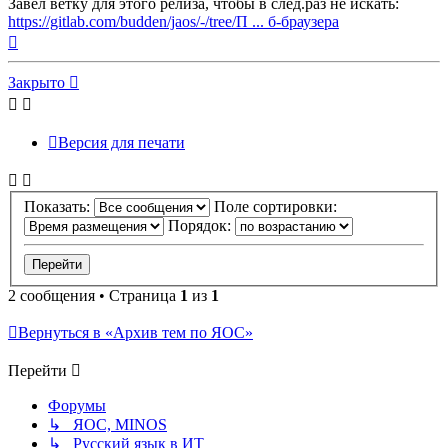
Завёл ветку для этого релиза, чтобы в след.раз не искать:
https://gitlab.com/budden/jaos/-/tree/П ... б-браузера
Вернуться
к
началу
Закрыто
Версия для печати
Показать:
Поле сортировки:
Порядок:
2 сообщения • Страница
1
из
1
Вернуться в «Архив тем по ЯОС»
Перейти
Форумы
↳ ЯОС, MINOS
↳ Русский язык в ИТ