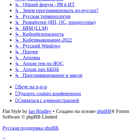
↳ Общий форум - РЯ в ИТ
↳ Зачем программировать по-русски?
↳ Русская терминология
↳ Разработки (ЯП, ОС, процессоры)
↳ БЯМ (LLM)
↳ Кибербезопасность
↳ Кибервыживание-2022
↳ Русский Windows
↳ Прочее
↳ Архивы
↳ Архив тем по ЯОС
↳ Архив про ББЦБ
↳ Программирование в школе
Вече на п-п-р
Удалить cookies конференции
Связаться с администрацией
Flat Style by
Ian Bradley
• Создано на основе
phpBB
® Forum
Software © phpBB Limited
Русская поддержка phpBB