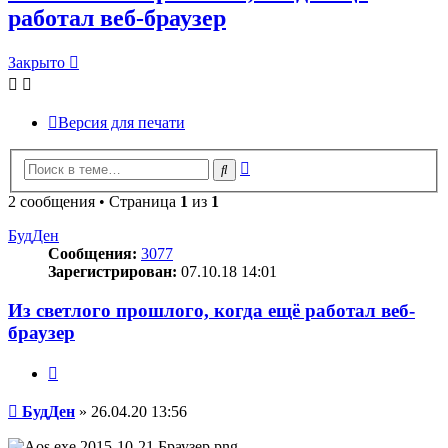
работал веб-браузер
Закрыто
Версия для печати
Расширенный
Поиск
поиск
2 сообщения • Страница
1
из
1
БудДен
Сообщения:
3077
Зарегистрирован:
07.10.18 14:01
Из светлого прошлого, когда ещё работал веб-
браузер
Цитата
Сообщение
БудДен
»
26.04.20 13:56