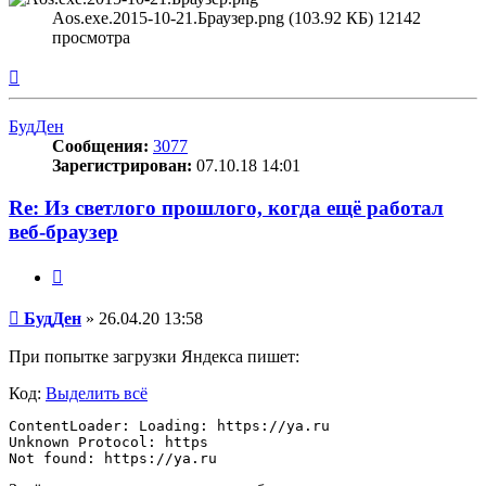
Aos.exe.2015-10-21.Браузер.png (103.92 КБ) 12142
просмотра
Вернуться
к
началу
БудДен
Сообщения:
3077
Зарегистрирован:
07.10.18 14:01
Re: Из светлого прошлого, когда ещё работал
веб-браузер
Цитата
Сообщение
БудДен
»
26.04.20 13:58
При попытке загрузки Яндекса пишет:
Код:
Выделить всё
ContentLoader: Loading: https://ya.ru

Unknown Protocol: https

Not found: https://ya.ru