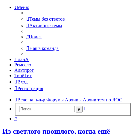
↓Меню
Темы без ответов
Активные темы
Поиск
Наша команда
ПланА
Ремесло
Альтпрог
ТвойГит
Вход
Регистрация
Вече на п-п-р
Форумы
Архивы
Архив тем по ЯОС
Расширенный
Поиск
поиск
Поиск
Из светлого прошлого, когда ещё