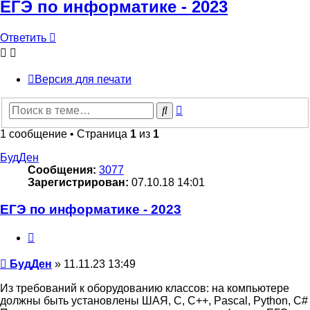
ЕГЭ по информатике - 2023
Ответить
Версия для печати
Расширенный
Поиск
поиск
1 сообщение • Страница
1
из
1
БудДен
Сообщения:
3077
Зарегистрирован:
07.10.18 14:01
ЕГЭ по информатике - 2023
Цитата
Сообщение
БудДен
»
11.11.23 13:49
Из требований к оборудованию классов: на компьютере
должны быть установлены ШАЯ, C, C++, Pascal, Python, C#