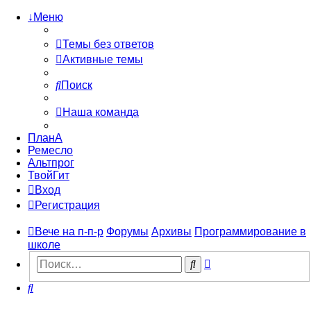
↓Меню
Темы без ответов
Активные темы
Поиск
Наша команда
ПланА
Ремесло
Альтпрог
ТвойГит
Вход
Регистрация
Вече на п-п-р
Форумы
Архивы
Программирование в
школе
Расширенный
Поиск
поиск
Поиск