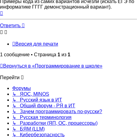
Примеры кода из самих вариантов исчезли (искать ЕГЭ по
информатике ГГГГ демонстрационный вариант).
Вернуться
к
началу
Ответить
Версия для печати
1 сообщение • Страница
1
из
1
Вернуться в «Программирование в школе»
Перейти
Форумы
↳ ЯОС, MINOS
↳ Русский язык в ИТ
↳ Общий форум - РЯ в ИТ
↳ Зачем программировать по-русски?
↳ Русская терминология
↳ Разработки (ЯП, ОС, процессоры)
↳ БЯМ (LLM)
↳ Кибербезопасность