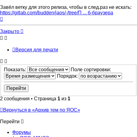
Завёл ветку для этого релиза, чтобы в след.раз не искать:
https://gitlab.com/budden/jaos/-/tree/П ... б-браузера
Вернуться
к
началу
Закрыто
Версия для печати
Показать:
Поле сортировки:
Порядок:
2 сообщения • Страница
1
из
1
Вернуться в «Архив тем по ЯОС»
Перейти
Форумы