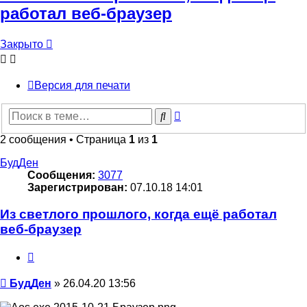
работал веб-браузер
Закрыто
Версия для печати
Расширенный
Поиск
поиск
2 сообщения • Страница
1
из
1
БудДен
Сообщения:
3077
Зарегистрирован:
07.10.18 14:01
Из светлого прошлого, когда ещё работал
веб-браузер
Цитата
Сообщение
БудДен
»
26.04.20 13:56