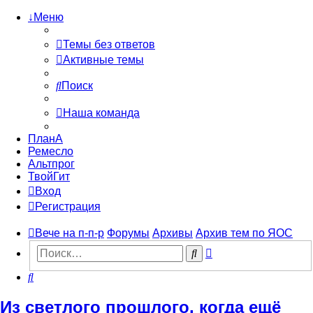
↓Меню
Темы без ответов
Активные темы
Поиск
Наша команда
ПланА
Ремесло
Альтпрог
ТвойГит
Вход
Регистрация
Вече на п-п-р
Форумы
Архивы
Архив тем по ЯОС
Расширенный
Поиск
поиск
Поиск
Из светлого прошлого, когда ещё