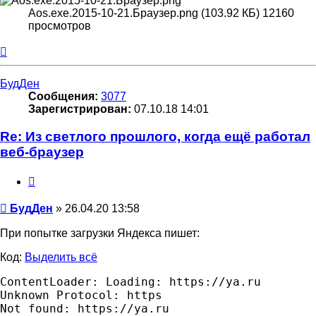
Aos.exe.2015-10-21.Браузер.png (103.92 КБ) 12160
просмотров
Вернуться
к
началу
БудДен
Сообщения:
3077
Зарегистрирован:
07.10.18 14:01
Re: Из светлого прошлого, когда ещё работал
веб-браузер
Цитата
Сообщение
БудДен
»
26.04.20 13:58
При попытке загрузки Яндекса пишет:
Код:
Выделить всё
ContentLoader: Loading: https://ya.ru

Unknown Protocol: https

Not found: https://ya.ru