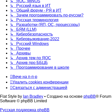
↳ ЯОС, MINOS
↳ Русский язык в ИТ
↳ Общий форум - РЯ в ИТ
↳ Зачем программировать по-русски?
↳ Русская терминология
↳ Разработки (ЯП, ОС, процессоры)
↳ БЯМ (LLM)
↳ Кибербезопасность
↳ Кибервыживание-2022
↳ Русский Windows
↳ Прочее
↳ Архивы
↳ Архив тем по ЯОС
↳ Архив про ББЦБ
↳ Программирование в школе
Вече на п-п-р
Удалить cookies конференции
Связаться с администрацией
Flat Style by
Ian Bradley
• Создано на основе
phpBB
® Forum
Software © phpBB Limited
Русская поддержка phpBB