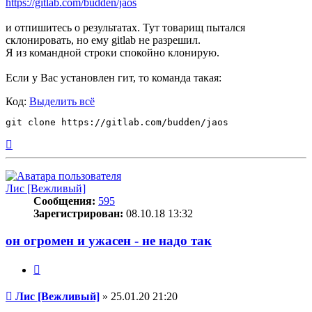
https://gitlab.com/budden/jaos
и отпишитесь о результатах. Тут товарищ пытался
склонировать, но ему gitlab не разрешил.
Я из командной строки спокойно клонирую.
Если у Вас установлен гит, то команда такая:
Код:
Выделить всё
Вернуться
к
началу
Лис [Вежливый]
Сообщения:
595
Зарегистрирован:
08.10.18 13:32
он огромен и ужасен - не надо так
Цитата
Сообщение
Лис [Вежливый]
»
25.01.20 21:20