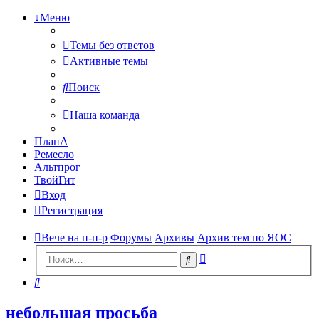
↓Меню
Темы без ответов
Активные темы
Поиск
Наша команда
ПланА
Ремесло
Альтпрог
ТвойГит
Вход
Регистрация
Вече на п-п-р
Форумы
Архивы
Архив тем по ЯОС
Расширенный
Поиск
поиск
Поиск
небольшая просьба