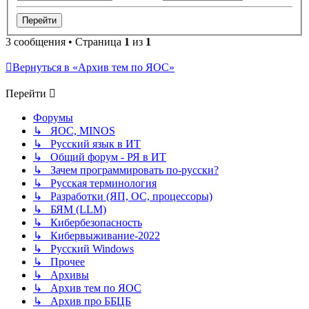
3 сообщения • Страница
1
из
1
Вернуться в «Архив тем по ЯОС»
Перейти
Форумы
↳ ЯОС, MINOS
↳ Русский язык в ИТ
↳ Общий форум - РЯ в ИТ
↳ Зачем программировать по-русски?
↳ Русская терминология
↳ Разработки (ЯП, ОС, процессоры)
↳ БЯМ (LLM)
↳ Кибербезопасность
↳ Кибервыживание-2022
↳ Русский Windows
↳ Прочее
↳ Архивы
↳ Архив тем по ЯОС
↳ Архив про ББЦБ