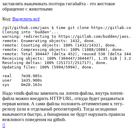
заставлять выкачивать полтора гигабайта - это жестокое
обращение с животными
Код:
Выделить всё
/git/github.com/jaos $ time git clone https://gitlab.co
Cloning into 'budden'...

warning: redirecting to https://gitlab.com/budden/jaos.
remote: Enumerating objects: 1432, done.

remote: Counting objects: 100% (1432/1432), done.

remote: Compressing objects: 100% (1088/1088), done.

remote: Total 304447 (delta 452), reused 530 (delta 344
Receiving objects: 100% (304447/304447), 1.35 GiB | 3.2
Resolving deltas: 100% (251717/251717), done.

Updating files: 100% (5994/5994), done.

real	7m38.985s

user	1m35.900s

Надо vmdk-файлы заменить на .torrent-файлы, внутрь torrent-
файла можно внедрить HTTP URL, откуда будет раздаваться
первая копия. А сами файлы положить аттачментами к тегу-
релизу (или в отдельный репозиторий). Тогда исходники
выкачаются быстро, а бинарники не будут нарушать правила
вежливого поведения на github.
Вернуться
к