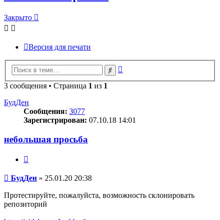
Закрыто
Версия для печати
Расширенный
Поиск
поиск
3 сообщения • Страница
1
из
1
БудДен
Сообщения:
3077
Зарегистрирован:
07.10.18 14:01
небольшая просьба
Цитата
Сообщение
БудДен
»
25.01.20 20:38
Протестируйте, пожалуйста, возможность склонировать
репозиторий