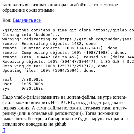
заставлять выкачивать полтора гигабайта - это жестокое
обращение с животными
Код:
Выделить всё
/git/github.com/jaos $ time git clone https://gitlab.co
Cloning into 'budden'...

warning: redirecting to https://gitlab.com/budden/jaos.
remote: Enumerating objects: 1432, done.

remote: Counting objects: 100% (1432/1432), done.

remote: Compressing objects: 100% (1088/1088), done.

remote: Total 304447 (delta 452), reused 530 (delta 344
Receiving objects: 100% (304447/304447), 1.35 GiB | 3.2
Resolving deltas: 100% (251717/251717), done.

Updating files: 100% (5994/5994), done.

real	7m38.985s

user	1m35.900s

Надо vmdk-файлы заменить на .torrent-файлы, внутрь torrent-
файла можно внедрить HTTP URL, откуда будет раздаваться
первая копия. А сами файлы положить аттачментами к тегу-
релизу (или в отдельный репозиторий). Тогда исходники
выкачаются быстро, а бинарники не будут нарушать правила
вежливого поведения на github.
Вернуться