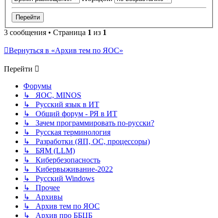
3 сообщения • Страница
1
из
1
Вернуться в «Архив тем по ЯОС»
Перейти
Форумы
↳ ЯОС, MINOS
↳ Русский язык в ИТ
↳ Общий форум - РЯ в ИТ
↳ Зачем программировать по-русски?
↳ Русская терминология
↳ Разработки (ЯП, ОС, процессоры)
↳ БЯМ (LLM)
↳ Кибербезопасность
↳ Кибервыживание-2022
↳ Русский Windows
↳ Прочее
↳ Архивы
↳ Архив тем по ЯОС
↳ Архив про ББЦБ