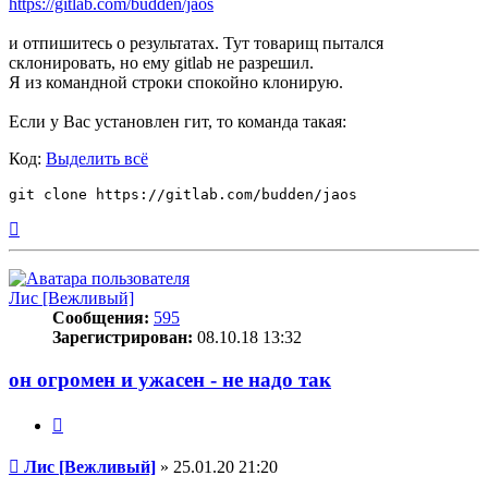
https://gitlab.com/budden/jaos
и отпишитесь о результатах. Тут товарищ пытался
склонировать, но ему gitlab не разрешил.
Я из командной строки спокойно клонирую.
Если у Вас установлен гит, то команда такая:
Код:
Выделить всё
Вернуться
к
началу
Лис [Вежливый]
Сообщения:
595
Зарегистрирован:
08.10.18 13:32
он огромен и ужасен - не надо так
Цитата
Сообщение
Лис [Вежливый]
»
25.01.20 21:20