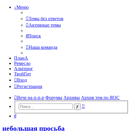
↓Меню
Темы без ответов
Активные темы
Поиск
Наша команда
ПланА
Ремесло
Альтпрог
ТвойГит
Вход
Регистрация
Вече на п-п-р
Форумы
Архивы
Архив тем по ЯОС
Расширенный
Поиск
поиск
Поиск
небольшая просьба