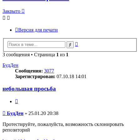
Закрыто
Версия для печати
Расширенный
Поиск
поиск
3 сообщения • Страница
1
из
1
БудДен
Сообщения:
3077
Зарегистрирован:
07.10.18 14:01
небольшая просьба
Цитата
Сообщение
БудДен
»
25.01.20 20:38
Протестируйте, пожалуйста, возможность склонировать
репозиторий