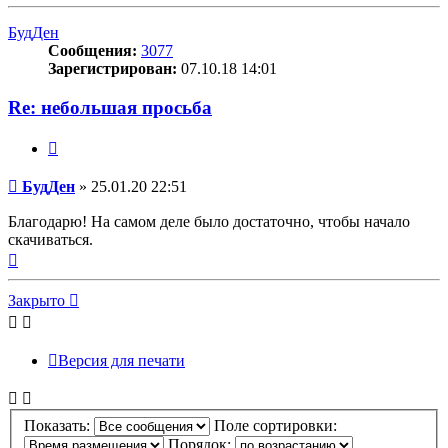
к
началу
БудДен
Сообщения:
3077
Зарегистрирован:
07.10.18 14:01
Re: небольшая просьба
Цитата
Сообщение
БудДен
»
25.01.20 22:51
Благодарю! На самом деле было достаточно, чтобы начало
скачиваться.
Вернуться
к
началу
Закрыто
Версия для печати
Показать:
Поле сортировки:
Порядок: