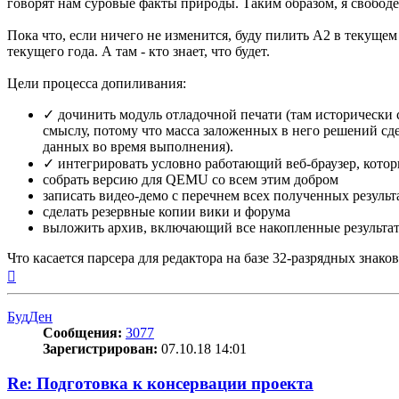
говорят нам суровые факты природы. Таким образом, я свободе
Пока что, если ничего не изменится, буду пилить А2 в текущем
текущего года. А там - кто знает, что будет.
Цели процесса допиливания:
✓ дочинить модуль отладочной печати (там исторически 
смыслу, потому что масса заложенных в него решений сд
данных во время выполнения).
✓ интегрировать условно работающий веб-браузер, кото
собрать версию для QEMU со всем этим добром
записать видео-демо с перечнем всех полученных результа
сделать резервные копии вики и форума
выложить архив, включающий все накопленные результа
Что касается парсера для редактора на базе 32-разрядных знако
Вернуться
к
началу
БудДен
Сообщения:
3077
Зарегистрирован:
07.10.18 14:01
Re: Подготовка к консервации проекта