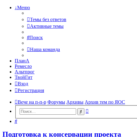
↓Меню
Темы без ответов
Активные темы
Поиск
Наша команда
ПланА
Ремесло
Альтпрог
ТвойГит
Вход
Регистрация
Вече на п-п-р
Форумы
Архивы
Архив тем по ЯОС
Расширенный
Поиск
поиск
Поиск
Подготовка к консервации проекта