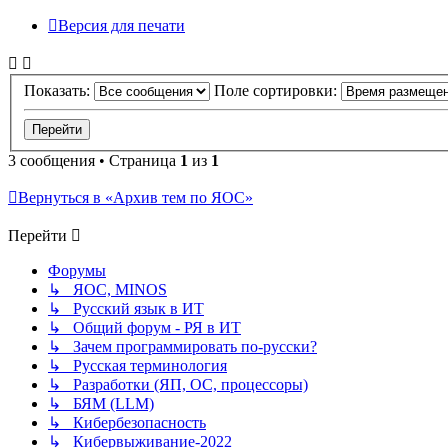
Версия для печати
Показать:
Поле сортировки:
3 сообщения • Страница
1
из
1
Вернуться в «Архив тем по ЯОС»
Перейти
Форумы
↳ ЯОС, MINOS
↳ Русский язык в ИТ
↳ Общий форум - РЯ в ИТ
↳ Зачем программировать по-русски?
↳ Русская терминология
↳ Разработки (ЯП, ОС, процессоры)
↳ БЯМ (LLM)
↳ Кибербезопасность
↳ Кибервыживание-2022