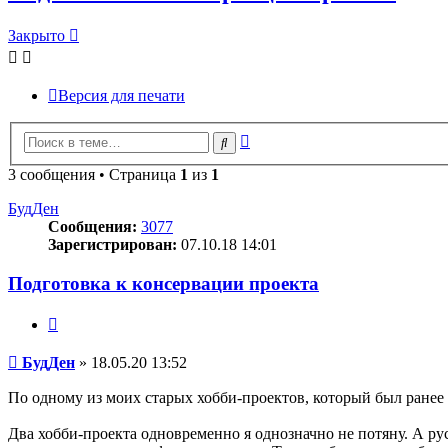
Закрыто
Версия для печати
Расширенный
Поиск
поиск
3 сообщения • Страница
1
из
1
БудДен
Сообщения:
3077
Зарегистрирован:
07.10.18 14:01
Подготовка к консервации проекта
Цитата
Сообщение
БудДен
»
18.05.20 13:52
По одному из моих старых хобби-проектов, который был ранее
Два хобби-проекта одновременно я однозначно не потяну. А рус