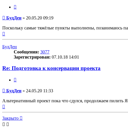
Цитата
Сообщение
БудДен
»
20.05.20 09:19
Поскольку самые тяжёлые пункты выполнены, позанимаюсь па
Вернуться
к
началу
БудДен
Сообщения:
3077
Зарегистрирован:
07.10.18 14:01
Re: Подготовка к консервации проекта
Цитата
Сообщение
БудДен
»
24.05.20 11:33
Альтернативный проект пока что сдулся, продолжаем пилить Я
Вернуться
к
началу
Закрыто