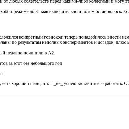
н от любых обязательств перед какими-либо коллегами и могу эт
 хобби-режиме до 31 мая включительно и потом остановлюсь. Есл
сложился конкретный говнокод; теперь понадобилось внести изм
еланы по результатам неполных экспериментов и догадок, плюс
рый недавно починили в А2.
тов за этот без небольшого год
ты
в, есть хороший шанс, что я _не_ успею заставить его работать. 