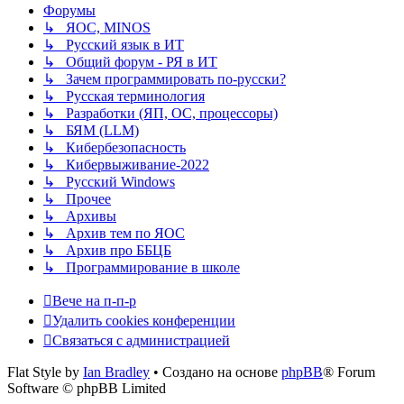
Форумы
↳ ЯОС, MINOS
↳ Русский язык в ИТ
↳ Общий форум - РЯ в ИТ
↳ Зачем программировать по-русски?
↳ Русская терминология
↳ Разработки (ЯП, ОС, процессоры)
↳ БЯМ (LLM)
↳ Кибербезопасность
↳ Кибервыживание-2022
↳ Русский Windows
↳ Прочее
↳ Архивы
↳ Архив тем по ЯОС
↳ Архив про ББЦБ
↳ Программирование в школе
Вече на п-п-р
Удалить cookies конференции
Связаться с администрацией
Flat Style by
Ian Bradley
• Создано на основе
phpBB
® Forum
Software © phpBB Limited