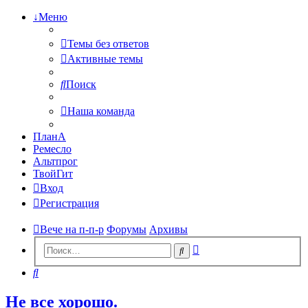
↓Меню
Темы без ответов
Активные темы
Поиск
Наша команда
ПланА
Ремесло
Альтпрог
ТвойГит
Вход
Регистрация
Вече на п-п-р
Форумы
Архивы
Расширенный
Поиск
поиск
Поиск
Не все хорошо.