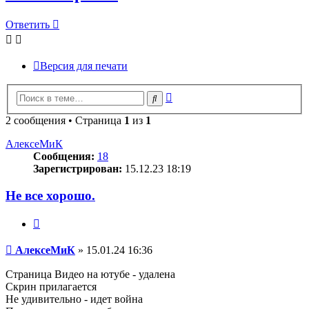
Ответить
Версия для печати
Расширенный
Поиск
поиск
2 сообщения • Страница
1
из
1
АлексеМиК
Сообщения:
18
Зарегистрирован:
15.12.23 18:19
Не все хорошо.
Цитата
Сообщение
АлексеМиК
»
15.01.24 16:36
Страница Видео на ютубе - удалена
Скрин прилагается
Не удивительно - идет война