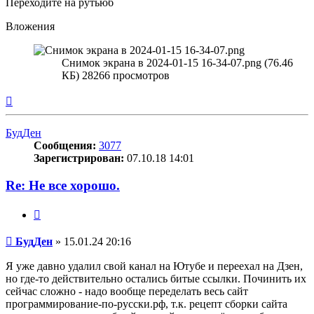
Переходите на рутьюб
Вложения
Снимок экрана в 2024-01-15 16-34-07.png (76.46
КБ) 28266 просмотров
Вернуться
к
началу
БудДен
Сообщения:
3077
Зарегистрирован:
07.10.18 14:01
Re: Не все хорошо.
Цитата
Сообщение
БудДен
»
15.01.24 20:16
Я уже давно удалил свой канал на Ютубе и переехал на Дзен,
но где-то действительно остались битые ссылки. Починить их
сейчас сложно - надо вообще переделать весь сайт
программирование-по-русски.рф, т.к. рецепт сборки сайта