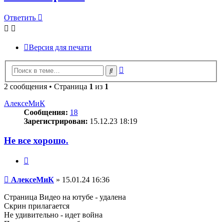
Ответить
Версия для печати
Расширенный
Поиск
поиск
2 сообщения • Страница
1
из
1
АлексеМиК
Сообщения:
18
Зарегистрирован:
15.12.23 18:19
Не все хорошо.
Цитата
Сообщение
АлексеМиК
»
15.01.24 16:36
Страница Видео на ютубе - удалена
Скрин прилагается
Не удивительно - идет война