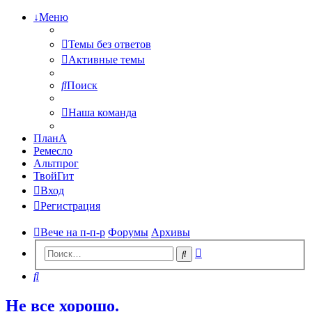
↓Меню
Темы без ответов
Активные темы
Поиск
Наша команда
ПланА
Ремесло
Альтпрог
ТвойГит
Вход
Регистрация
Вече на п-п-р
Форумы
Архивы
Расширенный
Поиск
поиск
Поиск
Не все хорошо.