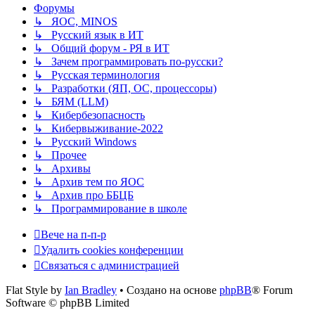
Форумы
↳ ЯОС, MINOS
↳ Русский язык в ИТ
↳ Общий форум - РЯ в ИТ
↳ Зачем программировать по-русски?
↳ Русская терминология
↳ Разработки (ЯП, ОС, процессоры)
↳ БЯМ (LLM)
↳ Кибербезопасность
↳ Кибервыживание-2022
↳ Русский Windows
↳ Прочее
↳ Архивы
↳ Архив тем по ЯОС
↳ Архив про ББЦБ
↳ Программирование в школе
Вече на п-п-р
Удалить cookies конференции
Связаться с администрацией
Flat Style by
Ian Bradley
• Создано на основе
phpBB
® Forum
Software © phpBB Limited