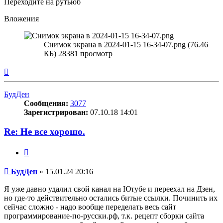
Переходите на рутьюб
Вложения
Снимок экрана в 2024-01-15 16-34-07.png (76.46
КБ) 28381 просмотр
Вернуться
к
началу
БудДен
Сообщения:
3077
Зарегистрирован:
07.10.18 14:01
Re: Не все хорошо.
Цитата
Сообщение
БудДен
»
15.01.24 20:16
Я уже давно удалил свой канал на Ютубе и переехал на Дзен,
но где-то действительно остались битые ссылки. Починить их
сейчас сложно - надо вообще переделать весь сайт
программирование-по-русски.рф, т.к. рецепт сборки сайта