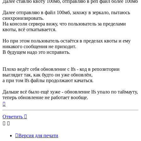
Далее ставлю квоту 100мб, отправляю в реп файл более 100мб
Далее отправляю в файл 100мб, захожу в зеркало, пытаюсь
синхронизировать.
На консоли сервера вижу, что пользователь за пределами
квоты, всё откатывается.
Но при этом пользователь остаётся в пределах квоты и ему
никакого сообщения не приходит.
В будущем надо это исправить.
Плохо ведёт себя обновление с lfs - код в репозитории
выглядит так, как будто он уже обновлён,
а при том lfs файлы продолжают качаться.
Дальше всё было ещё хуже - обновление lfs упало по таймауту,
теперь обновление не работает вообще.
Вернуться
к
началу
Ответить
Версия для печати