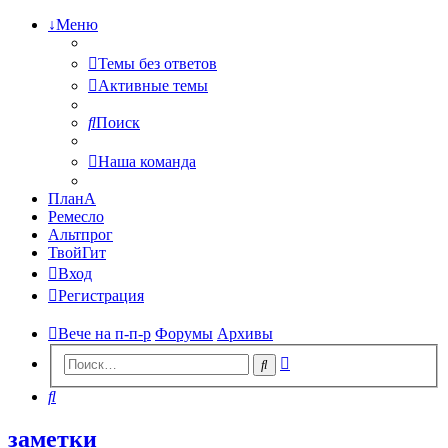
↓Меню
Темы без ответов
Активные темы
Поиск
Наша команда
ПланА
Ремесло
Альтпрог
ТвойГит
Вход
Регистрация
Вече на п-п-р
Форумы
Архивы
Расширенный
Поиск
поиск
Поиск
заметки