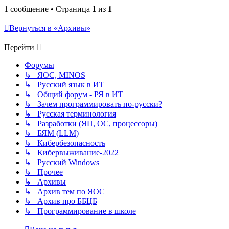
1 сообщение • Страница
1
из
1
Вернуться в «Архивы»
Перейти
Форумы
↳ ЯОС, MINOS
↳ Русский язык в ИТ
↳ Общий форум - РЯ в ИТ
↳ Зачем программировать по-русски?
↳ Русская терминология
↳ Разработки (ЯП, ОС, процессоры)
↳ БЯМ (LLM)
↳ Кибербезопасность
↳ Кибервыживание-2022
↳ Русский Windows
↳ Прочее
↳ Архивы
↳ Архив тем по ЯОС
↳ Архив про ББЦБ
↳ Программирование в школе