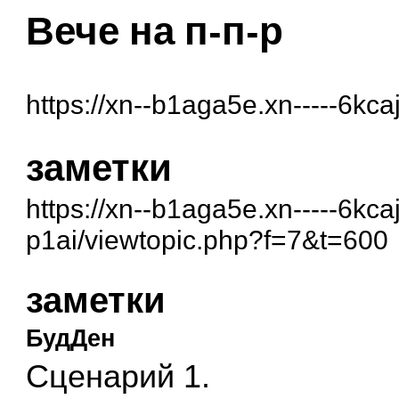
Вече на п-п-р
https://xn--b1aga5e.xn-----6kc
заметки
https://xn--b1aga5e.xn-----6kc
p1ai/viewtopic.php?f=7&t=600
заметки
БудДен
Сценарий 1.