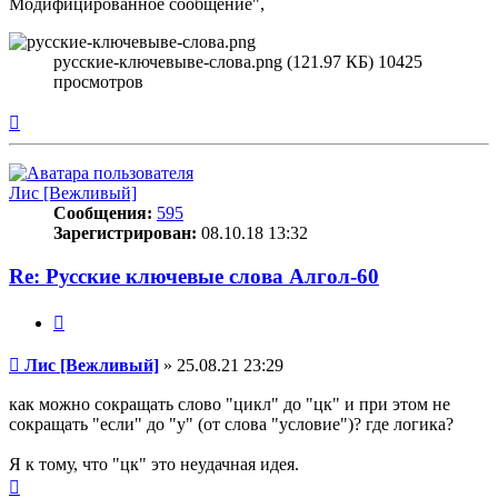
Модифицированное сообщение",
русские-ключевыве-слова.png (121.97 КБ) 10425
просмотров
Вернуться
к
началу
Лис [Вежливый]
Сообщения:
595
Зарегистрирован:
08.10.18 13:32
Re: Русские ключевые слова Алгол-60
Цитата
Сообщение
Лис [Вежливый]
»
25.08.21 23:29
как можно сокращать слово "цикл" до "цк" и при этом не
сокращать "если" до "у" (от слова "условие")? где логика?
Я к тому, что "цк" это неудачная идея.
Вернуться