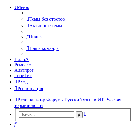
↓Меню
Темы без ответов
Активные темы
Поиск
Наша команда
ПланА
Ремесло
Альтпрог
ТвойГит
Вход
Регистрация
Вече на п-п-р
Форумы
Русский язык в ИТ
Русская
терминология
Расширенный
Поиск
поиск
Поиск