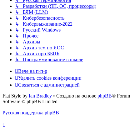
↳ Русская терминология
↳ Разработки (ЯП, ОС, процессоры)
↳ БЯМ (LLM)
↳ Кибербезопасность
↳ Кибервыживание-2022
↳ Русский Windows
↳ Прочее
↳ Архивы
↳ Архив тем по ЯОС
↳ Архив про ББЦБ
↳ Программирование в школе
Вече на п-п-р
Удалить cookies конференции
Связаться с администрацией
Flat Style by
Ian Bradley
• Создано на основе
phpBB
® Forum
Software © phpBB Limited
Русская поддержка phpBB