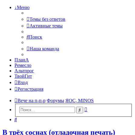
↓Меню
Темы без ответов
Активные темы
Поиск
Наша команда
ПланА
Ремесло
Альтпрог
ТвойГит
Вход
Регистрация
Вече на п-п-р
Форумы
ЯОС, MINOS
Расширенный
Поиск
поиск
Поиск
В трёх соснах (отладочная печать)