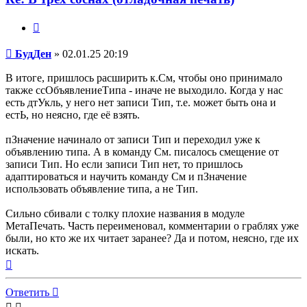
Цитата
Сообщение
БудДен
»
02.01.25 20:19
В итоге, пришлось расширить к.См, чтобы оно принимало
также ссОбъявлениеТипа - иначе не выходило. Когда у нас
есть дтУкль, у него нет записи Тип, т.е. может быть она и
естЬ, но неясно, где её взять.
пЗначение начинало от записи Тип и переходил уже к
объявлению типа. А в команду См. писалось смещение от
записи Тип. Но если записи Тип нет, то пришлось
адаптироваться и научить команду См и пЗначение
использовать объявление типа, а не Тип.
Сильно сбивали с толку плохие названия в модуле
МетаПечать. Часть переименовал, комментарии о граблях уже
были, но кто же их читает заранее? Да и потом, неясно, где их
искать.
Вернуться
к
началу
Ответить