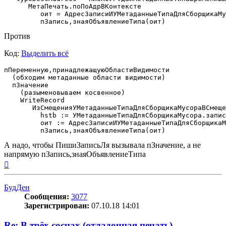
      МетаПечать.поПоАдрВКонтексте

         оит = АдресЗаписиИУМетаданныеТипаДляСборщикаМу
Против
Код:
Выделить всё
пПеременную,принадлежащуюОбластиВидимости

  (обходим метаданные области видимости)

  пЗначение

    (разыменовываем косвенное)

    WriteRecord

       ИзСмещенияУМетаданныеТипаДляСборщикаМусораВСмеще
         hstb := УМетаданныеТипаДляСборщикаМусора.запис
         оит := АдресЗаписиИУМетаданныеТипаДляСборщикаМ
А надо, чтобы ПишиЗаписьЛя вызывала пЗначение, а не
напрямую пЗапись,знаяОбъявлениеТипа
Вернуться
к
началу
БудДен
Сообщения:
3077
Зарегистрирован:
07.10.18 14:01
Re: В трёх соснах (отладочная печать)