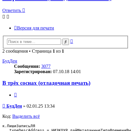
Ответить
Версия для печати
Расширенный
Поиск
поиск
2 сообщения • Страница
1
из
1
БудДен
Сообщения:
3077
Зарегистрирован:
07.10.18 14:01
В трёх соснах (отладочная печать)
Цитата
Сообщение
БудДен
»
02.01.25 13:34
Код:
Выделить всё
к.ПишиЗаписьЛЯ

   typeDescAddress = НИЗКОУР.дайМетаданныеТипаВремениВы