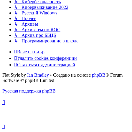
↳ Кибербезопасность
↳ Кибервыживание-2022
↳ Русский Windows
↳ Прочее
↳ Архивы
↳ Архив тем по ЯОС
↳ Архив про ББЦБ
↳ Программирование в школе
Вече на п-п-р
Удалить cookies конференции
Связаться с администрацией
Flat Style by
Ian Bradley
• Создано на основе
phpBB
® Forum
Software © phpBB Limited
Русская поддержка phpBB