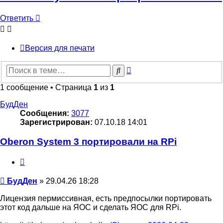
Ответить
Версия для печати
Расширенный
Поиск
поиск
1 сообщение • Страница
1
из
1
БудДен
Сообщения:
3077
Зарегистрирован:
07.10.18 14:01
Oberon System 3 портировали на RPi
Цитата
Сообщение
БудДен
»
29.04.26 18:28
Лицензия пермиссивная, есть предпосылки портировать
этот код дальше на ЯОС и сделать ЯОС для RPi.