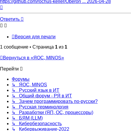
https://github.com/rochus-keller/Oberon ... 2026-04-28
Вернуться
к
началу
Ответить
Версия для печати
1 сообщение • Страница
1
из
1
Вернуться в «ЯОС, MINOS»
Перейти
Форумы
↳ ЯОС, MINOS
↳ Русский язык в ИТ
↳ Общий форум - РЯ в ИТ
↳ Зачем программировать по-русски?
↳ Русская терминология
↳ Разработки (ЯП, ОС, процессоры)
↳ БЯМ (LLM)
↳ Кибербезопасность
↳ Кибервыживание-2022