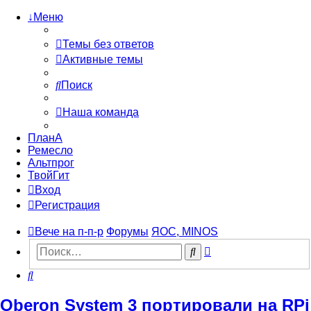
↓Меню
Темы без ответов
Активные темы
Поиск
Наша команда
ПланА
Ремесло
Альтпрог
ТвойГит
Вход
Регистрация
Вече на п-п-р
Форумы
ЯОС, MINOS
Расширенный
Поиск
поиск
Поиск
Oberon System 3 портировали на RPi