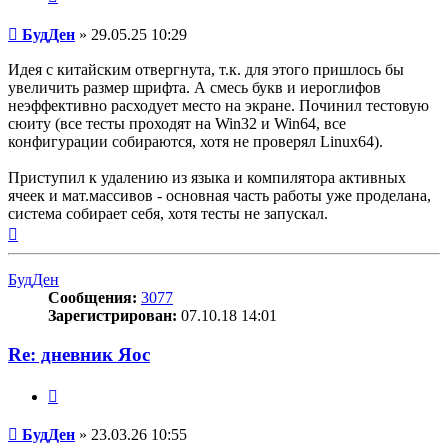
Сообщение
БудДен
»
29.05.25 10:29
Идея с китайским отвергнута, т.к. для этого пришлось бы
увеличить размер шрифта. А смесь букв и иероглифов
неэффективно расходует место на экране. Починил тестовую
сюиту (все тесты проходят на Win32 и Win64, все
конфигурации собираются, хотя не проверял Linux64).
Приступил к удалению из языка и компилятора активных
ячеек и мат.массивов - основная часть работы уже проделана,
система собирает себя, хотя тесты не запускал.
Вернуться
к
началу
БудДен
Сообщения:
3077
Зарегистрирован:
07.10.18 14:01
Re: дневник Яос
Цитата
Сообщение
БудДен
»
23.03.26 10:55