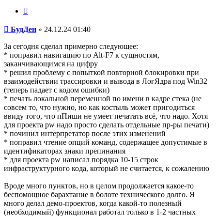
Цитата
Сообщение
БудДен
»
24.12.24 01:40
За сегодня сделал примерно следующее:
* поправил навигацию по Alt-F7 к сущностям,
заканчивающимся на цифру
* решил проблему с попыткой повторной блокировки при
взаимодействии трассировки и вывода в ЛогЯдра под Win32
(теперь падает с кодом ошибки)
* печать локальной переменной по имени в кадре стека (не
совсем то, что нужно, но как костыль может пригодиться
ввиду того, что пПиши не умеет печатать всё, что надо. Хотя
для проекта pw надо просто сделать отдельные пр-ры печати)
* починил интерпретатор после этих изменений
* поправил чтение опций команд, содержащее допустимые в
идентификаторах знаки препинания
* для проекта pw написал порядка 10-15 строк
инфраструктурного кода, который не считается, к сожалению
Вроде много пунктов, но в целом продолжается какое-то
беспомощное барахтание в болоте технического долго. Я
много делал демо-проектов, когда какой-то полезный
(необходимый) функционал работал только в 1-2 частных