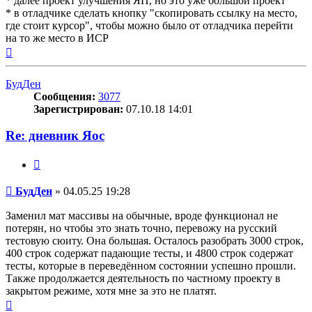
* далее проект улучшения ЯП, но это уже большой проект
* в отладчике сделать кнопку "скопировать ссылку на место,
где стоит курсор", чтобы можно было от отладчика перейти
на то же место в ИСР
Вернуться
к
началу
БудДен
Сообщения:
3077
Зарегистрирован:
07.10.18 14:01
Re: дневник Яос
Цитата
Сообщение
БудДен
»
04.05.25 19:28
Заменил мат массивы на обычные, вроде функционал не
потерян, но чтобы это знать точно, перевожу на русский
тестовую сюиту. Она большая. Осталось разобрать 3000 строк,
400 строк содержат падающие тесты, и 4800 строк содержат
тесты, которые в переведённом состоянии успешно прошли.
Также продолжается деятельность по частному проекту в
закрытом режиме, хотя мне за это не платят.
Вернуться