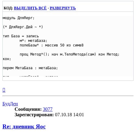
КОД:
ВЫДЕЛИТЬ ВСЁ
·
РАЗВЕРНУТЬ
модуль ДляRepr;  

(* ДляRepr.Дей ~ *)

тип База = запись

	м*: метаБаза;

	полеБазы* : массив 50 из симв8 

	проц Метод*(); нач м.ТелоМетода(сам) кон Метод;

кон;

перем МетаБаза : метаБаза; 

тип	метаБаза* = окласс

	проц ТелоМетода*(конст Б {можноБазу}: База);

	нач	трассируй("метод базы") кон ТелоМетода  кон метаБаза;

Вернуться
к
тип Член = запись { членТипаˉобъединения } (База)

началу
	м*: метаБаза;

БудДен
	й* : массив 50 из симв8 кон;

Сообщения:
3077
проц ЯвиЧлен():Член;

Зарегистрирован:
07.10.18 14:01
	нач

	результат.м := МетаЧлен;

Re: дневник Яос
	результат.й := "это член";

	возврат результат кон ЯвиЧлен;
