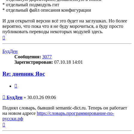
* отдельный подмодуль гит
* отдельный файл описания конфигурации
И для открытой версии всё это будет на заглушках. Но более
вероятно, что пока что я не буду морочиться, а буду просто
публиковать переводы некоторых модулей здесь.
Вернуться
к
началу
БудДен
Сообщения:
3077
Зарегистрирован:
07.10.18 14:01
Re: дневник Яос
Цитата
Сообщение
БудДен
»
30.03.26 09:06
Поднял словарь, бывший semantic-dict.ru. Теперь он работает
на новом адресе
https://словарь.программирование-по-
русски.рф
Вернуться
к