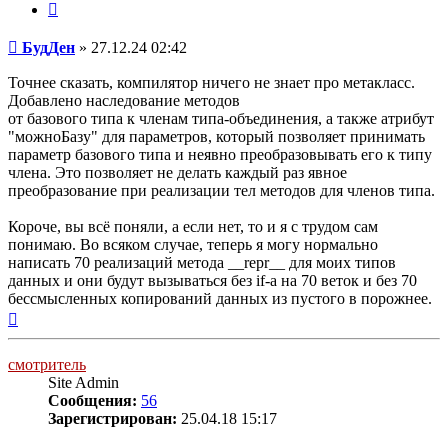
Цитата
тип	метаЧлен* = окласс (метаБаза)

	проц {перекрыта} ТелоМетода*(конст Б {можноБазу}: Член); 

Сообщение
	нач	утв(Б.м суть метаЧлен);

БудДен
»
27.12.24 02:42
			трассируй(Б.й, "метод члена") кон ТелоМетода кон метаЧлен;

Точнее сказать, компилятор ничего не знает про метакласс.
перем МетаЧлен : метаЧлен; 

Добавлено наследование методов
от базового типа к членам типа-объединения, а также атрибут
"можноБазу" для параметров, который позволяет принимать
тип Член2 = запись { членТипаˉобъединения } (База)

	м*: метаБаза;

параметр базового типа и неявно преобразовывать его к типу
	щ* : массив 50 из симв8 кон;

члена. Это позволяет не делать каждый раз явное
преобразование при реализации тел методов для членов типа.
проц ЯвиЧлен2():Член2;

	нач

Короче, вы всё поняли, а если нет, то и я с трудом сам
	результат.м := МетаЧлен2;  (* укль на метакласс надо занести в экземпляр *)

	результат.щ := "это член 2";

понимаю. Во всяком случае, теперь я могу нормально
	возврат результат кон ЯвиЧлен2;

написать 70 реализаций метода __repr__ для моих типов
данных и они будут вызываться без if-а на 70 веток и без 70
тип	метаЧлен2* = окласс (метаБаза)

бессмысленных копирований данных из пустого в порожнее.
	проц {перекрыта} ТелоМетода*(конст Б {можноБазу}: Член2); (* должно компилироваться *)

Вернуться
	нач	утв(Б.м суть метаЧлен2);

			трассируй("метод члена 2") кон ТелоМетода кон метаЧлен2;

к
началу
перем МетаЧлен2 : метаЧлен2; 

смотритель
Site Admin
Сообщения:
56
Зарегистрирован:
25.04.18 15:17
проц Дей*();

перем б : База; ч : Член; ч2 : Член2;
