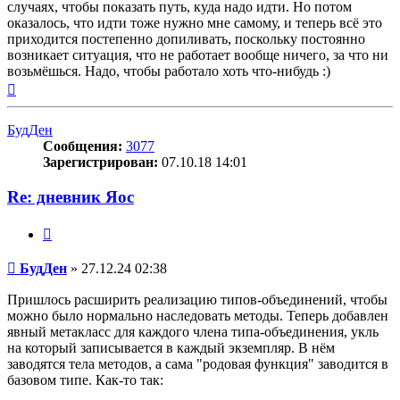
случаях, чтобы показать путь, куда надо идти. Но потом
оказалось, что идти тоже нужно мне самому, и теперь всё это
приходится постепенно допиливать, поскольку постоянно
возникает ситуация, что не работает вообще ничего, за что ни
возьмёшься. Надо, чтобы работало хоть что-нибудь :)
Вернуться
к
началу
БудДен
Сообщения:
3077
Зарегистрирован:
07.10.18 14:01
Re: дневник Яос
Цитата
Сообщение
БудДен
»
27.12.24 02:38
Пришлось расширить реализацию типов-объединений, чтобы
можно было нормально наследовать методы. Теперь добавлен
явный метакласс для каждого члена типа-объединения, укль
на который записывается в каждый экземпляр. В нём
заводятся тела методов, а сама "родовая функция" заводится в
базовом типе. Как-то так: