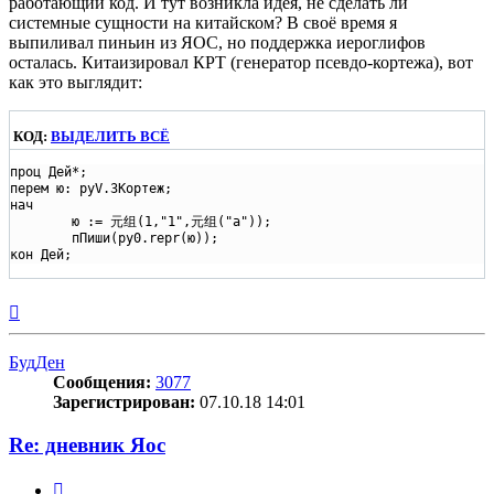
работающий код. И тут возникла идея, не сделать ли
системные сущности на китайском? В своё время я
выпиливал пиньин из ЯОС, но поддержка иероглифов
осталась. Китаизировал КРТ (генератор псевдо-кортежа), вот
как это выглядит:
КОД:
ВЫДЕЛИТЬ ВСЁ
проц Дей*;

перем ю: pyV.ЗКортеж;

нач

	ю := 元组(1,"1",元组("а"));

	пПиши(py0.repr(ю));

Вернуться
к
началу
БудДен
Сообщения:
3077
Зарегистрирован:
07.10.18 14:01
Re: дневник Яос
Цитата