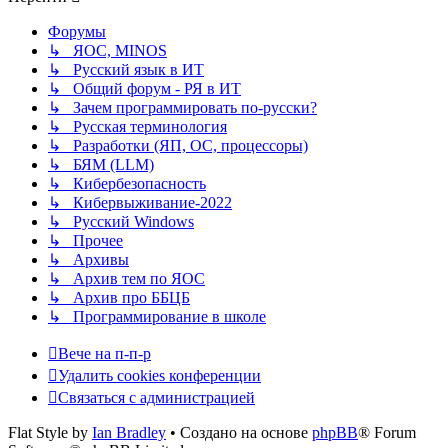
Форумы
↳ ЯОС, MINOS
↳ Русский язык в ИТ
↳ Общий форум - РЯ в ИТ
↳ Зачем программировать по-русски?
↳ Русская терминология
↳ Разработки (ЯП, ОС, процессоры)
↳ БЯМ (LLM)
↳ Кибербезопасность
↳ Кибервыживание-2022
↳ Русский Windows
↳ Прочее
↳ Архивы
↳ Архив тем по ЯОС
↳ Архив про ББЦБ
↳ Программирование в школе
Вече на п-п-р
Удалить cookies конференции
Связаться с администрацией
Flat Style by
Ian Bradley
• Создано на основе
phpBB
® Forum