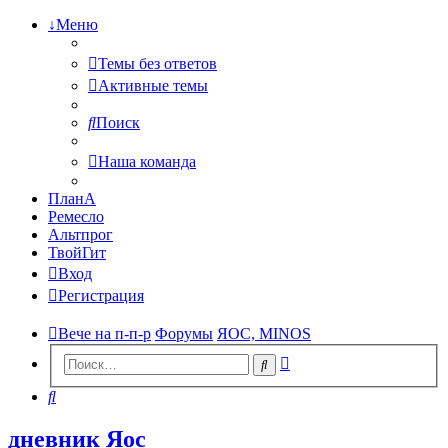
↓Меню
Темы без ответов
Активные темы
Поиск
Наша команда
ПланА
Ремесло
Альтпрог
ТвойГит
Вход
Регистрация
Вече на п-п-р
Форумы
ЯОС, MINOS
Расширенный
Поиск
поиск
Поиск
дневник Яос