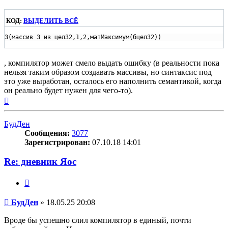
КОД:
ВЫДЕЛИТЬ ВСЁ
З(массив 3 из цел32,1,2,матМаксимум(бцел32))
, компилятор может смело выдать ошибку (в реальности пока
нельзя таким образом создавать массивы, но синтаксис под
это уже выработан, осталось его наполнить семантикой, когда
он реально будет нужен для чего-то).
Вернуться
к
началу
БудДен
Сообщения:
3077
Зарегистрирован:
07.10.18 14:01
Re: дневник Яос
Цитата
Сообщение
БудДен
»
18.05.25 20:08
Вроде бы успешно слил компилятор в единый, почти