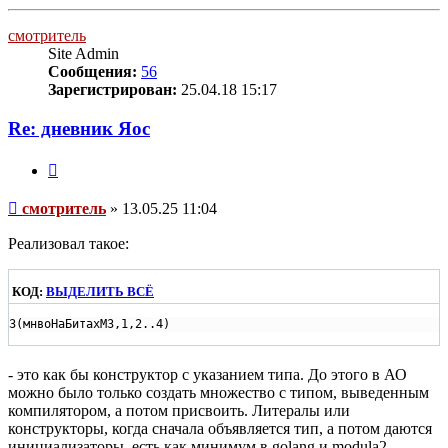
к
началу
смотритель
Site Admin
Сообщения:
56
Зарегистрирован:
25.04.18 15:17
Re: дневник Яос
Цитата
Сообщение
смотритель
»
13.05.25 11:04
Реализовал такое:
КОД:
ВЫДЕЛИТЬ ВСЁ
З(мнвоНаБитахМЗ,1,2..4)
- это как бы конструктор с указанием типа. До этого в АО
можно было только создать множество с типом, выведенным
компилятором, а потом присвоить. Литералы или
конструкторы, когда сначала объявляется тип, а потом даются
инициализаторы, есть как минимум в golang и modula2.