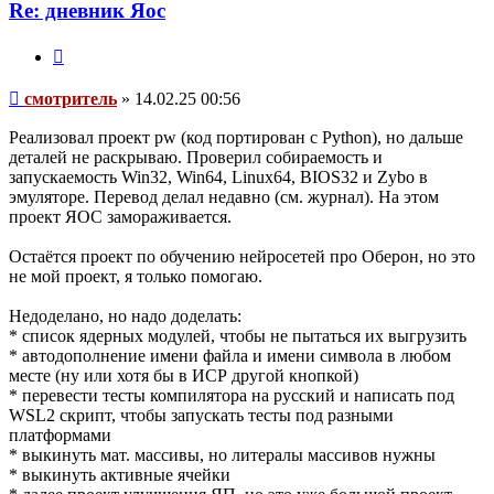
нач

Re: дневник Яос
	ч := ЯвиЧлен(); 	ч2 := ЯвиЧлен2();

	б := ч;

Цитата
	ч.Метод();   (* печатает "метод члена" *)

	б.Метод();   (* печатает "метод члена" *)

	б := ч2;

Сообщение
смотритель
»
14.02.25 00:56
	б.Метод();   (* печатает "метод члена 2" *)

	(* трассируй(ч.полеБазы); *)

кон Дей;

Реализовал проект pw (код портирован с Python), но дальше
деталей не раскрываю. Проверил собираемость и
нач

запускаемость Win32, Win64, Linux64, BIOS32 и Zybo в
	нов(МетаБаза);   (* инициализация метаклассов *)

эмуляторе. Перевод делал недавно (см. журнал). На этом
	нов(МетаЧлен);

проект ЯОС замораживается.
	нов(МетаЧлен2);

кон ДляRepr.

Остаётся проект по обучению нейросетей про Оберон, но это
не мой проект, я только помогаю.
Недоделано, но надо доделать:
* список ядерных модулей, чтобы не пытаться их выгрузить
* автодополнение имени файла и имени символа в любом
месте (ну или хотя бы в ИСР другой кнопкой)
* перевести тесты компилятора на русский и написать под
WSL2 скрипт, чтобы запускать тесты под разными
платформами
* выкинуть мат. массивы, но литералы массивов нужны
* выкинуть активные ячейки