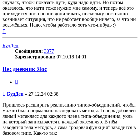
случаях, чтобы показать путь, куда надо идти. Но потом
оказалось, что идти тоже нужно мне самому, и теперь всё это
приходится постепенно допиливать, поскольку постоянно
возникает ситуация, что не работает вообще ничего, за что ни
возьмёшься. Надо, чтобы работало хоть что-нибудь :)
Вернуться
к
началу
БудДен
Сообщения:
3077
Зарегистрирован:
07.10.18 14:01
Re: дневник Яос
Цитата
Сообщение
БудДен
»
27.12.24 02:38
Пришлось расширить реализацию типов-объединений, чтобы
можно было нормально наследовать методы. Теперь добавлен
явный метакласс для каждого члена типа-объединения, укль
на который записывается в каждый экземпляр. В нём
заводятся тела методов, а сама "родовая функция" заводится в
базовом типе. Как-то так: