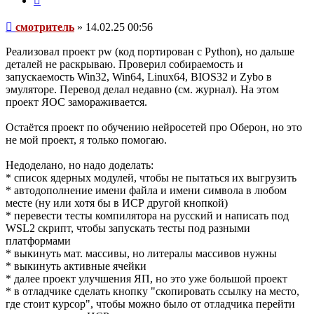
Сообщение
смотритель
»
14.02.25 00:56
Реализовал проект pw (код портирован с Python), но дальше
деталей не раскрываю. Проверил собираемость и
запускаемость Win32, Win64, Linux64, BIOS32 и Zybo в
эмуляторе. Перевод делал недавно (см. журнал). На этом
проект ЯОС замораживается.
Остаётся проект по обучению нейросетей про Оберон, но это
не мой проект, я только помогаю.
Недоделано, но надо доделать:
* список ядерных модулей, чтобы не пытаться их выгрузить
* автодополнение имени файла и имени символа в любом
месте (ну или хотя бы в ИСР другой кнопкой)
* перевести тесты компилятора на русский и написать под
WSL2 скрипт, чтобы запускать тесты под разными
платформами
* выкинуть мат. массивы, но литералы массивов нужны
* выкинуть активные ячейки
* далее проект улучшения ЯП, но это уже большой проект
* в отладчике сделать кнопку "скопировать ссылку на место,
где стоит курсор", чтобы можно было от отладчика перейти