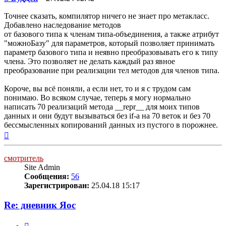
Точнее сказать, компилятор ничего не знает про метакласс.
Добавлено наследование методов
от базового типа к членам типа-объединения, а также атрибут
"можноБазу" для параметров, который позволяет принимать
параметр базового типа и неявно преобразовывать его к типу
члена. Это позволяет не делать каждый раз явное
преобразование при реализации тел методов для членов типа.
Короче, вы всё поняли, а если нет, то и я с трудом сам
понимаю. Во всяком случае, теперь я могу нормально
написать 70 реализаций метода __repr__ для моих типов
данных и они будут вызываться без if-а на 70 веток и без 70
бессмысленных копирований данных из пустого в порожнее.
Вернуться
к
началу
смотритель
Site Admin
Сообщения:
56
Зарегистрирован:
25.04.18 15:17
Re: дневник Яос
Цитата