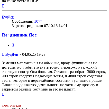
на то же место в ИСР
Вернуться
к
началу
БудДен
Сообщения:
3077
Зарегистрирован:
07.10.18 14:01
Re: дневник Яос
Цитата
Сообщение
БудДен
»
04.05.25 19:28
Заменил мат массивы на обычные, вроде функционал не
потерян, но чтобы это знать точно, перевожу на русский
тестовую сюиту. Она большая. Осталось разобрать 3000 строк,
400 строк содержат падающие тесты, и 4800 строк содержат
тесты, которые в переведённом состоянии успешно прошли.
Также продолжается деятельность по частному проекту в
закрытом режиме, хотя мне за это не платят.
Вернуться
к
началу
смотритель