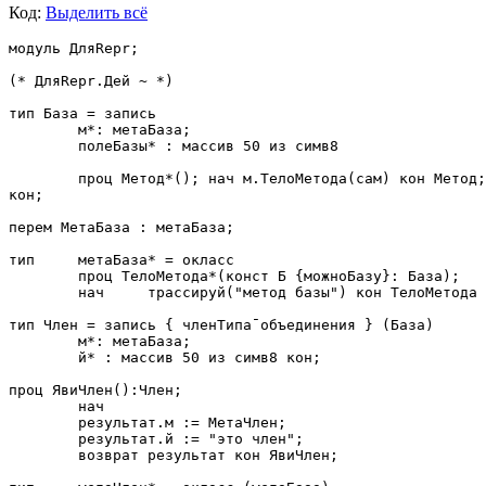
Код:
Выделить всё
модуль ДляRepr;  

(* ДляRepr.Дей ~ *)

тип База = запись

	м*: метаБаза;

	полеБазы* : массив 50 из симв8 

	проц Метод*(); нач м.ТелоМетода(сам) кон Метод;

кон;

перем МетаБаза : метаБаза; 

тип	метаБаза* = окласс

	проц ТелоМетода*(конст Б {можноБазу}: База);

	нач	трассируй("метод базы") кон ТелоМетода  кон метаБаза;

тип Член = запись { членТипаˉобъединения } (База)

	м*: метаБаза;

	й* : массив 50 из симв8 кон;

проц ЯвиЧлен():Член;

	нач

	результат.м := МетаЧлен;

	результат.й := "это член";

	возврат результат кон ЯвиЧлен;
