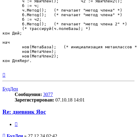
	ч := ЯвиЧлен(); 	ч2 := ЯвиЧлен2();

	б := ч;

	ч.Метод();   (* печатает "метод члена" *)

	б.Метод();   (* печатает "метод члена" *)

	б := ч2;

	б.Метод();   (* печатает "метод члена 2" *)

	(* трассируй(ч.полеБазы); *)

кон Дей;

нач

	нов(МетаБаза);   (* инициализация метаклассов *)

	нов(МетаЧлен);

	нов(МетаЧлен2);

кон ДляRepr.

Вернуться
к
началу
БудДен
Сообщения:
3077
Зарегистрирован:
07.10.18 14:01
Re: дневник Яос
Цитата
Сообщение
БудДен
»
27.12.24 02:42