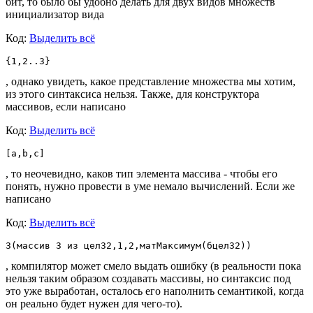
бит, то было бы удобно делать для двух видов множеств
инициализатор вида
Код:
Выделить всё
{1,2..3}
, однако увидеть, какое представление множества мы хотим,
из этого синтаксиса нельзя. Также, для конструктора
массивов, если написано
Код:
Выделить всё
[a,b,c]
, то неочевидно, каков тип элемента массива - чтобы его
понять, нужно провести в уме немало вычислений. Если же
написано
Код:
Выделить всё
З(массив 3 из цел32,1,2,матМаксимум(бцел32))
, компилятор может смело выдать ошибку (в реальности пока
нельзя таким образом создавать массивы, но синтаксис под
это уже выработан, осталось его наполнить семантикой, когда
он реально будет нужен для чего-то).