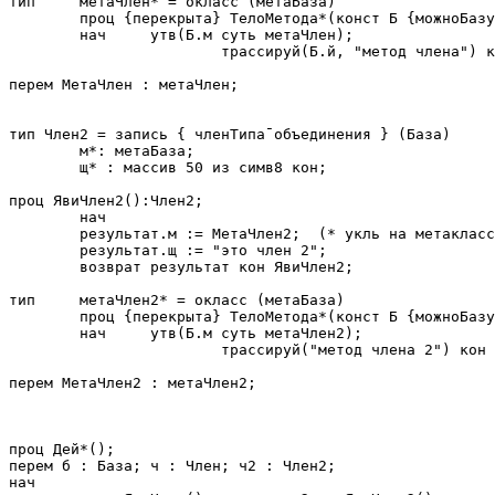
тип	метаЧлен* = окласс (метаБаза)

	проц {перекрыта} ТелоМетода*(конст Б {можноБазу}: Член); 

	нач	утв(Б.м суть метаЧлен);

			трассируй(Б.й, "метод члена") кон ТелоМетода кон метаЧлен;

перем МетаЧлен : метаЧлен; 

тип Член2 = запись { членТипаˉобъединения } (База)

	м*: метаБаза;

	щ* : массив 50 из симв8 кон;

проц ЯвиЧлен2():Член2;

	нач

	результат.м := МетаЧлен2;  (* укль на метакласс надо занести в экземпляр *)

	результат.щ := "это член 2";

	возврат результат кон ЯвиЧлен2;

тип	метаЧлен2* = окласс (метаБаза)

	проц {перекрыта} ТелоМетода*(конст Б {можноБазу}: Член2); (* должно компилироваться *)

	нач	утв(Б.м суть метаЧлен2);

			трассируй("метод члена 2") кон ТелоМетода кон метаЧлен2;

перем МетаЧлен2 : метаЧлен2; 

проц Дей*();

перем б : База; ч : Член; ч2 : Член2;

нач
