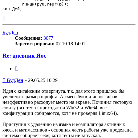
	пПиши(py0.repr(ю));

Вернуться
к
началу
БудДен
Сообщения:
3077
Зарегистрирован:
07.10.18 14:01
Re: дневник Яос
Цитата
Сообщение
БудДен
»
29.05.25 10:29
Идея с китайским отвергнута, т.к. для этого пришлось бы
увеличить размер шрифта. А смесь букв и иероглифов
неэффективно расходует место на экране. Починил тестовую
сюиту (все тесты проходят на Win32 и Win64, все
конфигурации собираются, хотя не проверял Linux64).
Приступил к удалению из языка и компилятора активных
ячеек и мат.массивов - основная часть работы уже проделана,
система собирает себя, хотя тесты не запускал.