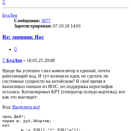
Вернуться
к
началу
БудДен
Сообщения:
3077
Зарегистрирован:
07.10.18 14:01
Re: дневник Яос
Цитата
Сообщение
БудДен
»
18.05.25 20:08
Вроде бы успешно слил компилятор в единый, почти
работающий код. И тут возникла идея, не сделать ли
системные сущности на китайском? В своё время я
выпиливал пиньин из ЯОС, но поддержка иероглифов
осталась. Китаизировал КРТ (генератор псевдо-кортежа), вот
как это выглядит:
Код:
Выделить всё
проц Дей*;

перем ю: pyV.ЗКортеж;

нач

	ю := 元组(1,"1",元组("а"));
