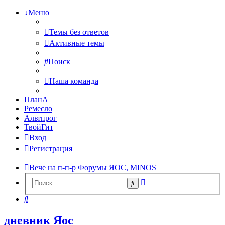
↓Меню
Темы без ответов
Активные темы
Поиск
Наша команда
ПланА
Ремесло
Альтпрог
ТвойГит
Вход
Регистрация
Вече на п-п-р
Форумы
ЯОС, MINOS
Расширенный
Поиск
поиск
Поиск
дневник Яос