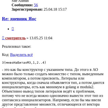
Site Admin
Сообщения:
56
Зарегистрирован:
25.04.18 15:17
Re: дневник Яос
Цитата
Сообщение
смотритель
»
13.05.25 11:04
Реализовал такое:
Код:
Выделить всё
З(мнвоНаБитахМЗ,1,2..4)
- это как бы конструктор с указанием типа. До этого в АО
можно было только создать множество с типом, выведенным
компилятором, а потом присвоить. Литералы или
конструкторы, когда сначала объявляется тип, а потом даются
инициализаторы, есть как минимум в golang и modula2.
Объективно вывод типов литералов ведёт к проблемам,
потому что не всегда можно однозначно вывести этот тип из
синтаксиса инициализаторов. Например, если бы мы ввели
другое представление множеств, отличающееся от вектора