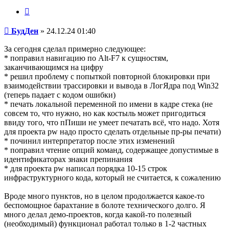
Цитата
Сообщение
БудДен
»
24.12.24 01:40
За сегодня сделал примерно следующее:
* поправил навигацию по Alt-F7 к сущностям,
заканчивающимся на цифру
* решил проблему с попыткой повторной блокировки при
взаимодействии трассировки и вывода в ЛогЯдра под Win32
(теперь падает с кодом ошибки)
* печать локальной переменной по имени в кадре стека (не
совсем то, что нужно, но как костыль может пригодиться
ввиду того, что пПиши не умеет печатать всё, что надо. Хотя
для проекта pw надо просто сделать отдельные пр-ры печати)
* починил интерпретатор после этих изменений
* поправил чтение опций команд, содержащее допустимые в
идентификаторах знаки препинания
* для проекта pw написал порядка 10-15 строк
инфраструктурного кода, который не считается, к сожалению
Вроде много пунктов, но в целом продолжается какое-то
беспомощное барахтание в болоте технического долго. Я
много делал демо-проектов, когда какой-то полезный
(необходимый) функционал работал только в 1-2 частных