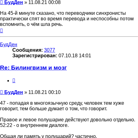
Сообщение
БудДен
»
11.08.21 00:08
На 45-й минуте сказано, что переводчики синхронисты
практически спят во время перевода и неспособны потом
вспомнить, о чём шла речь.
Вернуться
к
началу
БудДен
Сообщения:
3077
Зарегистрирован:
07.10.18 14:01
Re: Билингвизм и мозг
Цитата
Сообщение
БудДен
»
11.08.21 00:10
47 - попадая в многоязычную среду, человек тем хуже
говорит, тем больше думает о том, что говорит.
Правое и левое полушарие действуют довольно отдельно.
52:22 - о внутреннем диалоге.
Общая ли память у полушарий? частично.