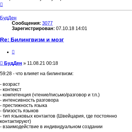
Вернуться
к
началу
БудДен
Сообщения:
3077
Зарегистрирован:
07.10.18 14:01
Re: Билингвизм и мозг
Цитата
Сообщение
БудДен
»
11.08.21 00:18
59:28 - что влияет на билингвизм:
- возраст
- контекст
- компетенция (чтение/письмо/разговор и т.п.)
- интенсивность разговора
- престижность языка
- близость языков
- тип языковых контактов (Швейцария, где постоянно
контактируют)
- взаимодействие в индивидуальном создании