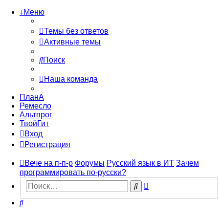
↓Меню
Темы без ответов
Активные темы
Поиск
Наша команда
ПланА
Ремесло
Альтпрог
ТвойГит
Вход
Регистрация
Вече на п-п-р
Форумы
Русский язык в ИТ
Зачем
программировать по-русски?
Расширенный
Поиск
поиск
Поиск