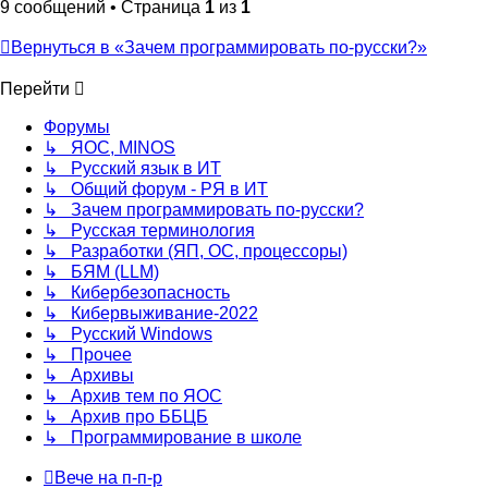
9 сообщений • Страница
1
из
1
Вернуться в «Зачем программировать по-русски?»
Перейти
Форумы
↳ ЯОС, MINOS
↳ Русский язык в ИТ
↳ Общий форум - РЯ в ИТ
↳ Зачем программировать по-русски?
↳ Русская терминология
↳ Разработки (ЯП, ОС, процессоры)
↳ БЯМ (LLM)
↳ Кибербезопасность
↳ Кибервыживание-2022
↳ Русский Windows
↳ Прочее
↳ Архивы
↳ Архив тем по ЯОС
↳ Архив про ББЦБ
↳ Программирование в школе
Вече на п-п-р