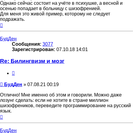
Однако сейчас состоит на учёте в психушке, а весной и
осенью попадает в больницу с шизофренией.
Для меня это живой пример, которому не следует
подражать.
Вернуться
к
началу
БудДен
Сообщения:
3077
Зарегистрирован:
07.10.18 14:01
Re: Билингвизм и мозг
Цитата
Сообщение
БудДен
»
07.08.21 00:19
Отлично! Мне именно об этом и говорили. Можно даже
лозунг сделать: если не хотите в стране миллион
шизофреников, переведите программирование на русский
язык.
Вернуться
к
началу
БудДен