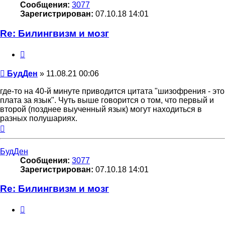
Сообщения:
3077
Зарегистрирован:
07.10.18 14:01
Re: Билингвизм и мозг
Цитата
Сообщение
БудДен
»
11.08.21 00:06
где-то на 40-й минуте приводится цитата "шизофрения - это
плата за язык". Чуть выше говорится о том, что первый и
второй (позднее выученный язык) могут находиться в
разных полушариях.
Вернуться
к
началу
БудДен
Сообщения:
3077
Зарегистрирован:
07.10.18 14:01
Re: Билингвизм и мозг
Цитата