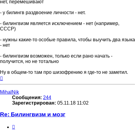
нет, перемешивают
- у билингв раздвоение личности - нет.
- билингвизм является исключением - нет (например,
СССР)
- нужны какие-то особые правила, чтобы выучить два языка
- нет
- билингвизм возможен, только если рано начать -
получится, но не тотально
Ну в общем-то там про шизофрению я где-то не заметил.
Вернуться
к
началу
MihalNik
Сообщения:
244
Зарегистрирован:
05.11.18 11:02
Re: Билингвизм и мозг
Цитата