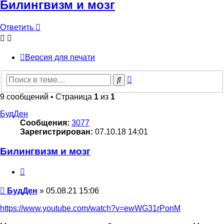
Билингвизм и мозг
Ответить
Версия для печати
Расширенный
Поиск
поиск
9 сообщений • Страница
1
из
1
БудДен
Сообщения:
3077
Зарегистрирован:
07.10.18 14:01
Билингвизм и мозг
Цитата
Сообщение
БудДен
»
05.08.21 15:06
https://www.youtube.com/watch?v=ewWG31rPonM