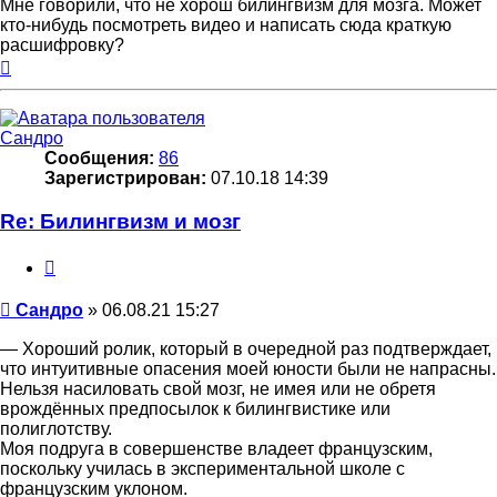
Мне говорили, что не хорош билингвизм для мозга. Может
кто-нибудь посмотреть видео и написать сюда краткую
расшифровку?
Вернуться
к
началу
Сандро
Сообщения:
86
Зарегистрирован:
07.10.18 14:39
Re: Билингвизм и мозг
Цитата
Сообщение
Сандро
»
06.08.21 15:27
— Хороший ролик, который в очередной раз подтверждает,
что интуитивные опасения моей юности были не напрасны.
Нельзя насиловать свой мозг, не имея или не обретя
врождённых предпосылок к билингвистике или
полиглотству.
Моя подруга в совершенстве владеет французским,
поскольку училась в экспериментальной школе с
французским уклоном.