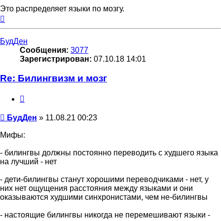
Это распределяет языки по мозгу.
Вернуться
к
началу
БудДен
Сообщения:
3077
Зарегистрирован:
07.10.18 14:01
Re: Билингвизм и мозг
Цитата
Сообщение
БудДен
»
11.08.21 00:23
Мифы:
- билингвы должны постоянно переводить с худшего языка
на лучший - нет
- дети-билингвы станут хорошими переводчиками - нет, у
них нет ощущения расстояния между языками и они
оказываются худшими синхронистами, чем не-билингвы
- настоящие билингвы никогда не перемешивают языки -