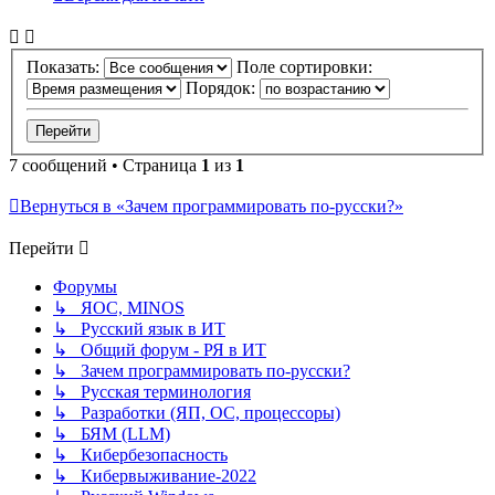
Показать:
Поле сортировки:
Порядок:
7 сообщений • Страница
1
из
1
Вернуться в «Зачем программировать по-русски?»
Перейти
Форумы
↳ ЯОС, MINOS
↳ Русский язык в ИТ
↳ Общий форум - РЯ в ИТ
↳ Зачем программировать по-русски?
↳ Русская терминология
↳ Разработки (ЯП, ОС, процессоры)
↳ БЯМ (LLM)
↳ Кибербезопасность
↳ Кибервыживание-2022