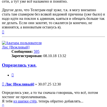
сети, а тут уже всё налажено и понятно.
Другое дело, что Телеграм ещё хуже, т.к. я могу внезапно
стать там спамером без всякой видимой причины (уже было) и
надо идти на поклон к админам, каяться и обещать больше так
не делать. Если они захотят, то сжалятся (и конечно, не
извинятся, а виноватым останусь я).
Вернуться
к
началу
Лис [Вежливый]
Сообщения:
595
Зарегистрирован:
08.10.18 13:32
Определись уже.
Цитата
Сообщение
Лис [Вежливый]
»
30.07.25 12:30
Определись уже, а то ты сначала говоришь, что всё, потом
хостинг не проплачиваешь.
Я тебя
из шапки стёр
, теперь обратно добавлять...
Вернуться