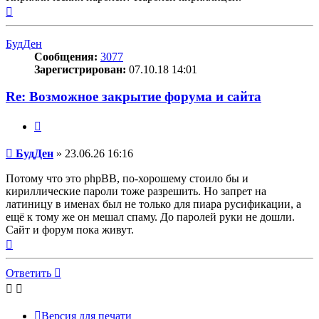
Вернуться
к
началу
БудДен
Сообщения:
3077
Зарегистрирован:
07.10.18 14:01
Re: Возможное закрытие форума и сайта
Цитата
Сообщение
БудДен
»
23.06.26 16:16
Потому что это phpBB, по-хорошему стоило бы и
кириллические пароли тоже разрешить. Но запрет на
латиницу в именах был не только для пиара русификации, а
ещё к тому же он мешал спаму. До паролей руки не дошли.
Сайт и форум пока живут.
Вернуться
к
началу
Ответить
Версия для печати