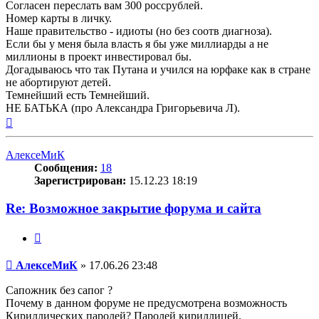
Согласен переслать вам 300 россрублей.
Номер карты в личку.
Наше правительство - идиоты (но без соотв диагноза).
Если бы у меня была власть я бы уже миллиарды а не
миллионы в проект инвестировал бы.
Догадываюсь что так Путана и учился на юрфаке как в стране
не абортируют детей.
Темнейший есть Темнейший.
НЕ БАТЬКА (про Александра Григорьевича Л).
Вернуться
к
началу
АлексеМиК
Сообщения:
18
Зарегистрирован:
15.12.23 18:19
Re: Возможное закрытие форума и сайта
Цитата
Сообщение
АлексеМиК
»
17.06.26 23:48
Сапожник без сапог ?
Почему в данном форуме не предусмотрена возможность
Кириллических паролей? Паролей кириллицей.