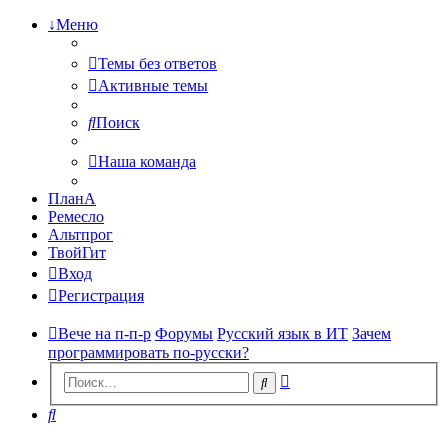
↓Меню
Темы без ответов
Активные темы
Поиск
Наша команда
ПланА
Ремесло
Альтпрог
ТвойГит
Вход
Регистрация
Вече на п-п-р
Форумы
Русский язык в ИТ
Зачем
программировать по-русски?
Расширенный
Поиск
поиск
Поиск