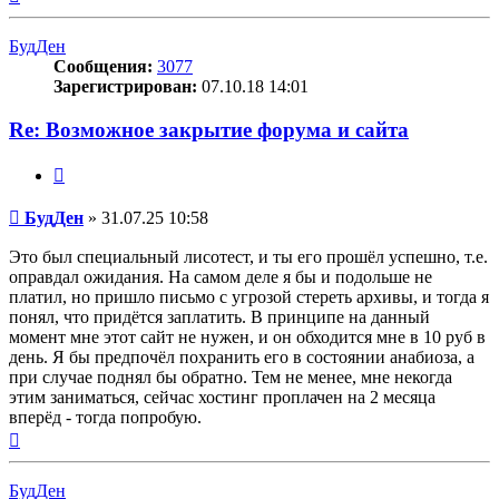
к
началу
БудДен
Сообщения:
3077
Зарегистрирован:
07.10.18 14:01
Re: Возможное закрытие форума и сайта
Цитата
Сообщение
БудДен
»
31.07.25 10:58
Это был специальный лисотест, и ты его прошёл успешно, т.е.
оправдал ожидания. На самом деле я бы и подольше не
платил, но пришло письмо с угрозой стереть архивы, и тогда я
понял, что придётся заплатить. В принципе на данный
момент мне этот сайт не нужен, и он обходится мне в 10 руб в
день. Я бы предпочёл похранить его в состоянии анабиоза, а
при случае поднял бы обратно. Тем не менее, мне некогда
этим заниматься, сейчас хостинг проплачен на 2 месяца
вперёд - тогда попробую.
Вернуться
к
началу
БудДен