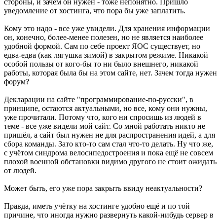
стороны, и зачем он нужен - тоже непонятно. Пришло
уведомление от хостинга, что пора бы уже заплатить.
Кому это надо - все уже увидели. Для хранения информации
он, конечно, более-менее полезен, но не является наиболее
удобной формой. Сам по себе проект ЯОС существует, но
едва-едва (как лягушка зимой) в закрытом режиме. Никакой
особой пользы от кого-бы то ни было внешнего, никакой
работы, которая была бы на этом сайте, нет. Зачем тогда нужен
форум?
Декларации на сайте "программирование-по-русски", в
принципе, остаются актуальными, но все, кому они нужны,
уже прочитали. Потому что, кого ни спросишь из людей в
теме - все уже видели мой сайт. Со мной работать никто не
пришёл, а сайт был нужен не для распространения идей, а для
сбора команды. Зато кто-то сам стал что-то делать. Ну что же,
с учётом синдрома велосипедостроения и пока ещё не совсем
плохой военной обстановки видимо другого не стоит ожидать
от людей.
Может быть, его уже пора закрыть ввиду неактуальности?
Правда, иметь учётку на хостинге удобно ещё и по той
причине, что иногда нужно развернуть какой-нибудь сервер в