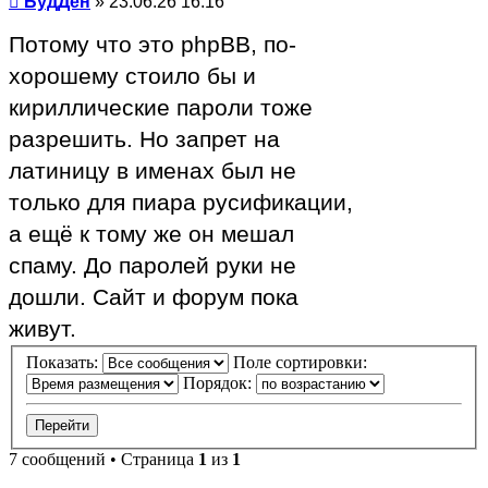
Сообщение
БудДен
»
23.06.26 16:16
Потому что это phpBB, по-
хорошему стоило бы и
кириллические пароли тоже
разрешить. Но запрет на
латиницу в именах был не
только для пиара русификации,
а ещё к тому же он мешал
спаму. До паролей руки не
дошли. Сайт и форум пока
живут.
Показать:
Поле сортировки:
Порядок:
7 сообщений • Страница
1
из
1