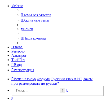
↓Меню
Темы без ответов
Активные темы
Поиск
Наша команда
ПланА
Ремесло
Альтпрог
ТвойГит
Вход
Регистрация
Вече на п-п-р
Форумы
Русский язык в ИТ
Зачем
программировать по-русски?
Расширенный
Поиск
поиск
Поиск