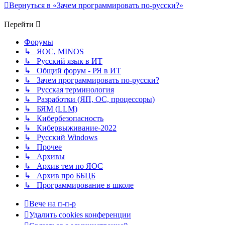
Вернуться в «Зачем программировать по-русски?»
Перейти
Форумы
↳ ЯОС, MINOS
↳ Русский язык в ИТ
↳ Общий форум - РЯ в ИТ
↳ Зачем программировать по-русски?
↳ Русская терминология
↳ Разработки (ЯП, ОС, процессоры)
↳ БЯМ (LLM)
↳ Кибербезопасность
↳ Кибервыживание-2022
↳ Русский Windows
↳ Прочее
↳ Архивы
↳ Архив тем по ЯОС
↳ Архив про ББЦБ
↳ Программирование в школе
Вече на п-п-р
Удалить cookies конференции