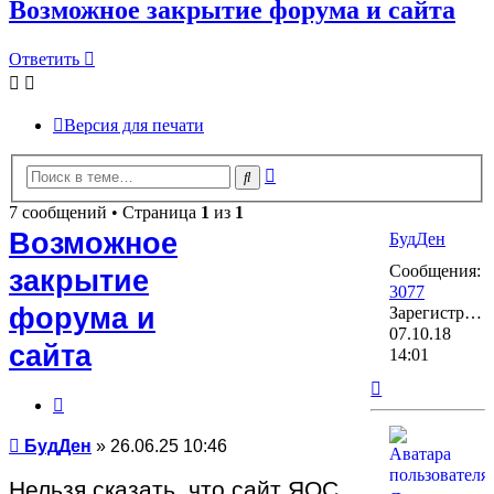
Возможное закрытие форума и сайта
Ответить
Версия для печати
Расширенный
Поиск
поиск
7 сообщений • Страница
1
из
1
Возможное
БудДен
Сообщения:
закрытие
3077
форума и
Зарегистрирован:
07.10.18
сайта
14:01
Вернуться
Цитата
к
началу
Сообщение
БудДен
»
26.06.25 10:46
Нельзя сказать, что сайт ЯОС