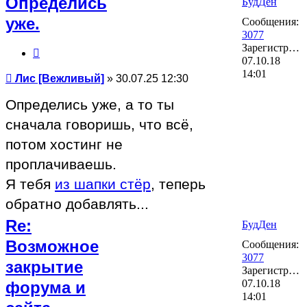
Определись
БудДен
уже.
Сообщения:
3077
Зарегистрирован:
Цитата
07.10.18
14:01
Сообщение
Лис [Вежливый]
»
30.07.25 12:30
Определись уже, а то ты
сначала говоришь, что всё,
потом хостинг не
проплачиваешь.
Я тебя
из шапки стёр
, теперь
обратно добавлять...
Re:
БудДен
Возможное
Сообщения:
3077
закрытие
Зарегистрирован:
07.10.18
форума и
14:01