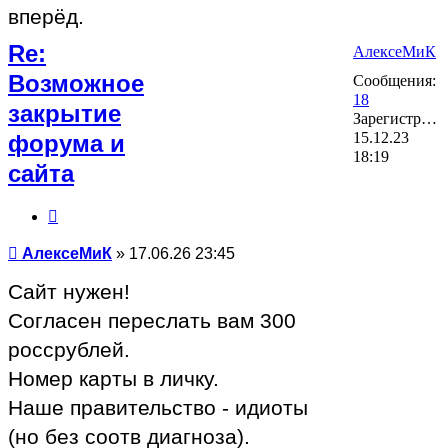
вперёд.
Re:
АлексеМиК
Возможное
Сообщения:
18
закрытие
Зарегистрирован:
15.12.23
форума и
18:19
сайта
Цитата
Сообщение
АлексеМиК
»
17.06.26 23:45
Сайт нужен!
Согласен переслать вам 300
россрублей.
Номер карты в личку.
Наше правительство - идиоты
(но без соотв диагноза).