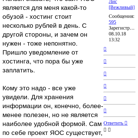
Лис
является для меня какой-то
[Вежливый]
обузой - хостинг стоит
Сообщения:
595
несколько рублей в день. С
Зарегистрирован:
другой стороны, и зачем он
08.10.18
13:32
нужен - тоже непонятно.
Вернуться
Пришло уведомление от
к
началу
хостинга, что пора бы уже
Вернуться
к
заплатить.
началу
Вернуться
к
началу
Вернуться
Кому это надо - все уже
к
увидели. Для хранения
началу
Вернуться
к
информации он, конечно, более-
началу
Вернуться
менее полезен, но не является
к
началу
наиболее удобной формой. Сам
Ответить
по себе проект ЯОС существует,