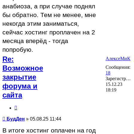
анабиоза, а при случае поднял
бы обратно. Тем не менее, мне
некогда этим заниматься,
сейчас хостинг проплачен на 2
месяца вперёд - тогда
попробую.
Re:
АлексеМиК
Возможное
Сообщения:
18
закрытие
Зарегистрирован:
15.12.23
форума и
18:19
сайта
Цитата
Сообщение
БудДен
»
05.08.25 11:44
В итоге хостинг оплачен на год