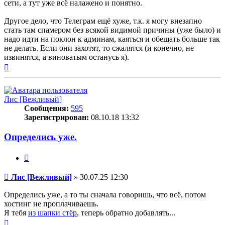
сети, а тут уже всё налажено и понятно.
Другое дело, что Телеграм ещё хуже, т.к. я могу внезапно
стать там спамером без всякой видимой причины (уже было) и
надо идти на поклон к админам, каяться и обещать больше так
не делать. Если они захотят, то сжалятся (и конечно, не
извинятся, а виноватым останусь я).
Вернуться
к
началу
Лис [Вежливый]
Сообщения:
595
Зарегистрирован:
08.10.18 13:32
Определись уже.
Цитата
Сообщение
Лис [Вежливый]
»
30.07.25 12:30
Определись уже, а то ты сначала говоришь, что всё, потом
хостинг не проплачиваешь.
Я тебя
из шапки стёр
, теперь обратно добавлять...
Вернуться