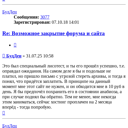
к
началу
БудДен
Сообщения:
3077
Зарегистрирован:
07.10.18 14:01
Re: Возможное закрытие форума и сайта
Цитата
Сообщение
БудДен
»
31.07.25 10:58
Это был специальный лисотест, и ты его прошёл успешно, т.е.
оправдал ожидания. На самом деле я бы и подольше не
платил, но пришло письмо с угрозой стереть архивы, и тогда я
понял, что придётся заплатить. В принципе на данный
момент мне этот сайт не нужен, и он обходится мне в 10 руб в
день. Я бы предпочёл похранить его в состоянии анабиоза, а
при случае поднял бы обратно. Тем не менее, мне некогда
этим заниматься, сейчас хостинг проплачен на 2 месяца
вперёд - тогда попробую.
Вернуться
к
началу
БудДен