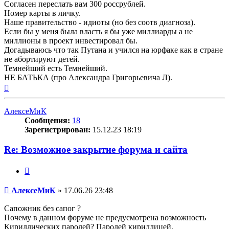
Согласен переслать вам 300 россрублей.
Номер карты в личку.
Наше правительство - идиоты (но без соотв диагноза).
Если бы у меня была власть я бы уже миллиарды а не
миллионы в проект инвестировал бы.
Догадываюсь что так Путана и учился на юрфаке как в стране
не абортируют детей.
Темнейший есть Темнейший.
НЕ БАТЬКА (про Александра Григорьевича Л).
Вернуться
к
началу
АлексеМиК
Сообщения:
18
Зарегистрирован:
15.12.23 18:19
Re: Возможное закрытие форума и сайта
Цитата
Сообщение
АлексеМиК
»
17.06.26 23:48
Сапожник без сапог ?
Почему в данном форуме не предусмотрена возможность
Кириллических паролей? Паролей кириллицей.