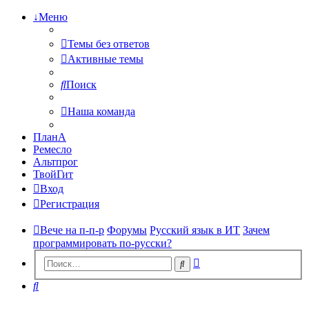
↓Меню
Темы без ответов
Активные темы
Поиск
Наша команда
ПланА
Ремесло
Альтпрог
ТвойГит
Вход
Регистрация
Вече на п-п-р
Форумы
Русский язык в ИТ
Зачем
программировать по-русски?
Расширенный
Поиск
поиск
Поиск