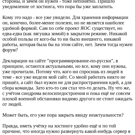
стороны, и зачем он нужен - тоже непонятно. Пришло
уведомление от хостинга, что пора бы уже заплатить.
Кому это надо - все уже увидели. Для хранения информации
он, конечно, более-менее полезен, но не является наиболее
удобной формой. Сам по себе проект ЯОС существует, но
едва-едва (как лягушка зимой) в закрытом режиме. Никакой
особой пользы от кого-бы то ни было внешнего, никакой
работы, которая была бы на этом сайте, нет. Зачем тогда нужен
форум?
Декларации на сайте "программирование-по-русски", в
принципе, остаются актуальными, но все, кому они нужны,
уже прочитали. Потому что, кого ни спросишь из людей в
теме - все уже видели мой сайт. Со мной работать никто не
пришёл, а сайт был нужен не для распространения идей, а для
сбора команды. Зато кто-то сам стал что-то делать. Ну что же,
с учётом синдрома велосипедостроения и пока ещё не совсем
плохой военной обстановки видимо другого не стоит ожидать
от людей.
Может быть, его уже пора закрыть ввиду неактуальности?
Правда, иметь учётку на хостинге удобно ещё и по той
причине, что иногда нужно развернуть какой-нибудь сервер в