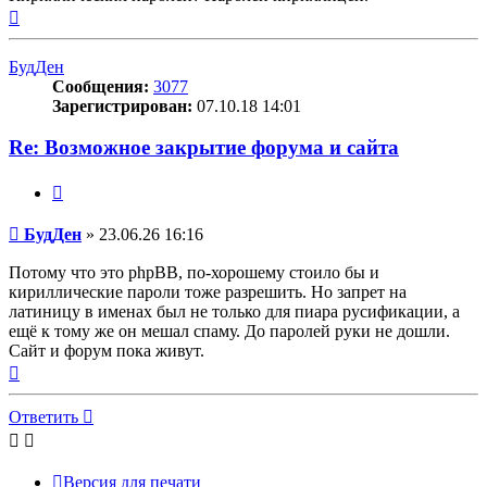
Вернуться
к
началу
БудДен
Сообщения:
3077
Зарегистрирован:
07.10.18 14:01
Re: Возможное закрытие форума и сайта
Цитата
Сообщение
БудДен
»
23.06.26 16:16
Потому что это phpBB, по-хорошему стоило бы и
кириллические пароли тоже разрешить. Но запрет на
латиницу в именах был не только для пиара русификации, а
ещё к тому же он мешал спаму. До паролей руки не дошли.
Сайт и форум пока живут.
Вернуться
к
началу
Ответить
Версия для печати