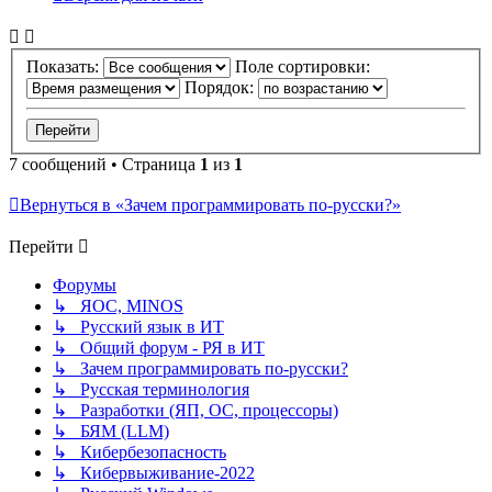
Показать:
Поле сортировки:
Порядок:
7 сообщений • Страница
1
из
1
Вернуться в «Зачем программировать по-русски?»
Перейти
Форумы
↳ ЯОС, MINOS
↳ Русский язык в ИТ
↳ Общий форум - РЯ в ИТ
↳ Зачем программировать по-русски?
↳ Русская терминология
↳ Разработки (ЯП, ОС, процессоры)
↳ БЯМ (LLM)
↳ Кибербезопасность
↳ Кибервыживание-2022