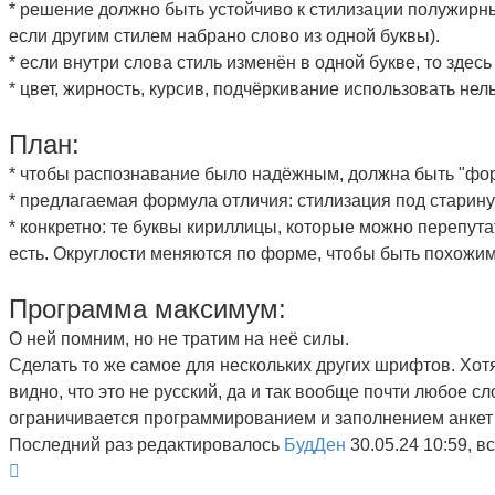
* решение должно быть устойчиво к стилизации полужирн
если другим стилем набрано слово из одной буквы).
* если внутри слова стиль изменён в одной букве, то здес
* цвет, жирность, курсив, подчёркивание использовать нел
План:
* чтобы распознавание было надёжным, должна быть "фор
* предлагаемая формула отличия: стилизация под старину
* конкретно: те буквы кириллицы, которые можно перепут
есть. Округлости меняются по форме, чтобы быть похожим
Программа максимум:
О ней помним, но не тратим на неё силы.
Сделать то же самое для нескольких других шрифтов. Хот
видно, что это не русский, да и так вообще почти любое с
ограничивается программированием и заполнением анкет 
Последний раз редактировалось
БудДен
30.05.24 10:59, в
Вернуться