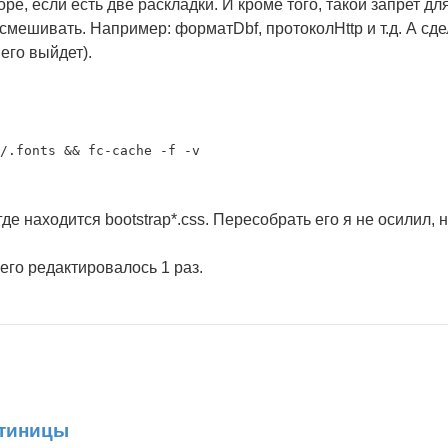
, если есть две раскладки. И кроме того, такой запрет для
ешивать. Например: форматDbf, протоколHttp и т.д. А сдел
его выйдет).
 где находится bootstrap*.css. Пересобрать его я не осилил,
сего редактировалось 1 раз.
атиницы