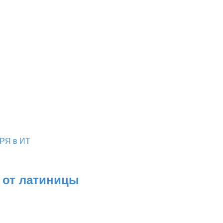
 РЯ в ИТ
 от латиницы