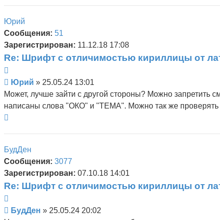
к
началу
Юрий
Сообщения:
51
Зарегистрирован:
11.12.18 17:08
Re: Шрифт с отличимостью кириллицы от л
Цитата
Сообщение
Юрий
»
25.05.24 13:01
Может, лучше зайти с другой стороны? Можно запретить см
написаны слова "ОКО" и "ТЕМА". Можно так же проверять 
Вернуться
к
началу
БудДен
Сообщения:
3077
Зарегистрирован:
07.10.18 14:01
Re: Шрифт с отличимостью кириллицы от л
Цитата
Сообщение
БудДен
»
25.05.24 20:02