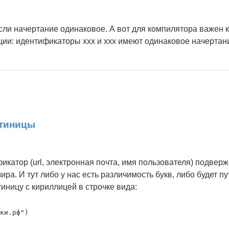
если начертание одинаковое. А вот для компилятора важен к
и: идентификаторы ххх и xxx имеют одинаковое начертани
атиницы
атор (url, электронная почта, имя пользователя) подвержен
а. И тут либо у нас есть различимость букв, либо будет пут
ницу с кириллицей в строчке вида:
ки.рф")