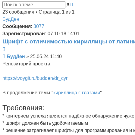
Поиск
Расширенный
поиск
23 сообщения • Страница
1
из
1
БудДен
Сообщения:
3077
Зарегистрирован:
07.10.18 14:01
Шрифт с отличимостью кириллицы от латин
Цитата
Сообщение
БудДен
»
25.05.24 11:40
Репозиторий проекта:
https://tvoygit.ru/budden/dr_cyr
В продолжение темы "
кириллица с глазами
".
Требования:
* критерием успеха является надёжное обнаружение чужер
* шрифт должен быть удобочитаемым
* решение затрагивает шрифты для программирования и 