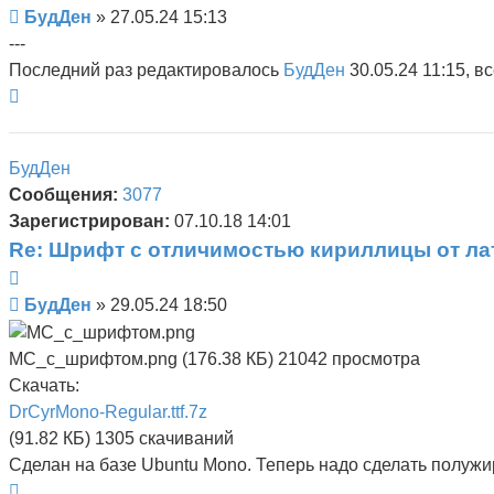
Сообщение
БудДен
»
27.05.24 15:13
---
Последний раз редактировалось
БудДен
30.05.24 11:15, в
Вернуться
к
началу
БудДен
Сообщения:
3077
Зарегистрирован:
07.10.18 14:01
Re: Шрифт с отличимостью кириллицы от л
Цитата
Сообщение
БудДен
»
29.05.24 18:50
MC_с_шрифтом.png (176.38 КБ) 21042 просмотра
Скачать:
DrCyrMono-Regular.ttf.7z
(91.82 КБ) 1305 скачиваний
Сделан на базе Ubuntu Mono. Теперь надо сделать полужи
Вернуться