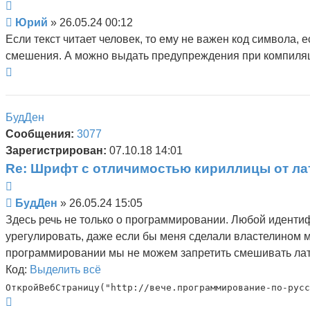
Цитата
Сообщение
Юрий
»
26.05.24 00:12
Если текст читает человек, то ему не важен код символа, 
смешения. А можно выдать предупреждения при компиляци
Вернуться
к
началу
БудДен
Сообщения:
3077
Зарегистрирован:
07.10.18 14:01
Re: Шрифт с отличимостью кириллицы от л
Цитата
Сообщение
БудДен
»
26.05.24 15:05
Здесь речь не только о программировании. Любой идентифик
урегулировать, даже если бы меня сделали властелином мир
программировании мы не можем запретить смешивать лати
Код:
Выделить всё
ОткройВебСтраницу("httр://вече.программирование-по-русс
Вернуться