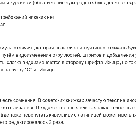
ым и курсивом (обнаружение чужеродных букв должно сохра
ь требований никаких нет
ьзя
мула отличия", которая позволяет интуитивно отличать бу
 путём видоизменения округлостей, штрихов и добавления 
ать, слегка видоизменяются в сторону шрифта Ижица, но та
и на букву "О" из Ижицы.
я есть сомнения. В советских книжках зачастую текст на и
лово отличается. В художественных текстах такая точность 
(где тоже перепутать кириллицу с латиницей может иметь 
сего редактировалось 2 раза.