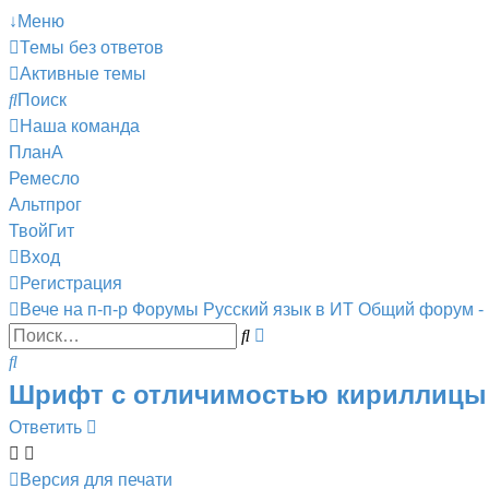
↓Меню
Темы без ответов
Активные темы
Поиск
Наша команда
ПланА
Ремесло
Альтпрог
ТвойГит
Вход
Регистрация
Вече на п-п-р
Форумы
Русский язык в ИТ
Общий форум -
Поиск
Расширенный
Поиск
поиск
Шрифт с отличимостью кириллицы
Ответить
Версия для печати