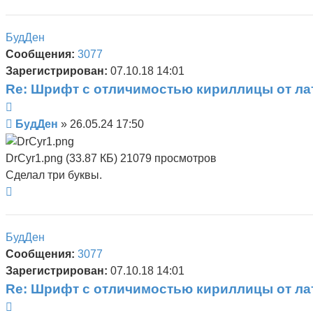
к
началу
БудДен
Сообщения:
3077
Зарегистрирован:
07.10.18 14:01
Re: Шрифт с отличимостью кириллицы от л
Цитата
Сообщение
БудДен
»
26.05.24 17:50
DrCyr1.png (33.87 КБ) 21079 просмотров
Сделал три буквы.
Вернуться
к
началу
БудДен
Сообщения:
3077
Зарегистрирован:
07.10.18 14:01
Re: Шрифт с отличимостью кириллицы от л
Цитата