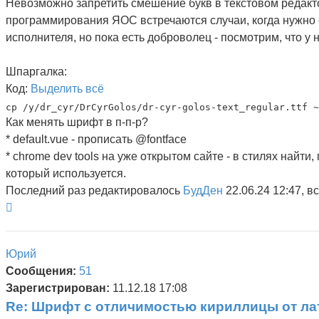
Невозможно запретить смешение букв в текстовом редакторе
программирования ЯОС встречаются случаи, когда нужно см
исполнителя, но пока есть доброволец - посмотрим, что у н
Шпаргалка:
Код:
Выделить всё
Как менять шрифт в п-п-р?
* default.vue - прописать @fontface
* chrome dev tools на уже открытом сайте - в стилях найти,
который используется.
Последний раз редактировалось
БудДен
22.06.24 12:47, в
Вернуться
к
началу
Юрий
Сообщения:
51
Зарегистрирован:
11.12.18 17:08
Re: Шрифт с отличимостью кириллицы от л