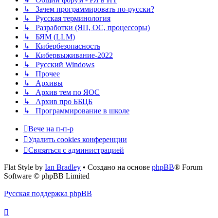
↳ Зачем программировать по-русски?
↳ Русская терминология
↳ Разработки (ЯП, ОС, процессоры)
↳ БЯМ (LLM)
↳ Кибербезопасность
↳ Кибервыживание-2022
↳ Русский Windows
↳ Прочее
↳ Архивы
↳ Архив тем по ЯОС
↳ Архив про ББЦБ
↳ Программирование в школе
Вече на п-п-р
Удалить cookies конференции
Связаться с администрацией
Flat Style by
Ian Bradley
• Создано на основе
phpBB
® Forum
Software © phpBB Limited
Русская поддержка phpBB