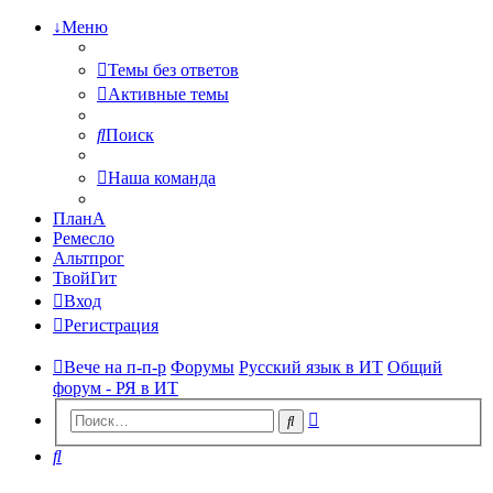
↓Меню
Темы без ответов
Активные темы
Поиск
Наша команда
ПланА
Ремесло
Альтпрог
ТвойГит
Вход
Регистрация
Вече на п-п-р
Форумы
Русский язык в ИТ
Общий
форум - РЯ в ИТ
Расширенный
Поиск
поиск
Поиск