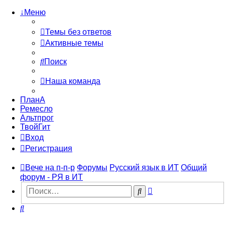
↓Меню
Темы без ответов
Активные темы
Поиск
Наша команда
ПланА
Ремесло
Альтпрог
ТвойГит
Вход
Регистрация
Вече на п-п-р
Форумы
Русский язык в ИТ
Общий
форум - РЯ в ИТ
Расширенный
Поиск
поиск
Поиск