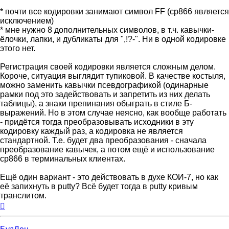
* почти все кодировки занимают символ FF (cp866 является
исключением)
* мне нужно 8 дополнительных символов, в т.ч. кавычки-
ёлочки, лапки, и дубликаты для ",!?-". Ни в одной кодировке
этого нет.
Регистрация своей кодировки является сложным делом.
Короче, ситуация выглядит тупиковой. В качестве костыля,
можно заменить кавычки псевдографикой (одинарные
рамки под это задействовать и запретить из них делать
таблицы), а знаки препинания обыграть в стиле Б-
выражений. Но в этом случае неясно, как вообще работать
- придётся тогда преобразовывать исходники в эту
кодировку каждый раз, а кодировка не является
стандартной. Т.е. будет два преобразования - сначала
преобразование кавычек, а потом ещё и использование
cp866 в терминальных клиентах.
Ещё один вариант - это действовать в духе КОИ-7, но как
её запихнуть в putty? Всё будет тогда в putty кривым
транслитом.
Вернуться
к
началу