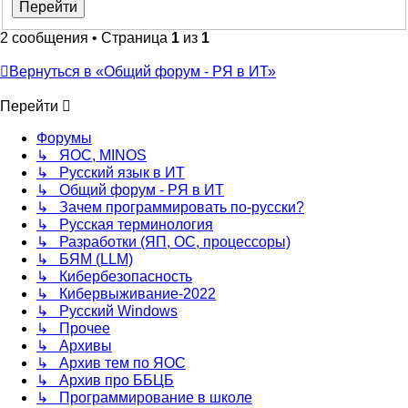
2 сообщения • Страница
1
из
1
Вернуться в «Общий форум - РЯ в ИТ»
Перейти
Форумы
↳ ЯОС, MINOS
↳ Русский язык в ИТ
↳ Общий форум - РЯ в ИТ
↳ Зачем программировать по-русски?
↳ Русская терминология
↳ Разработки (ЯП, ОС, процессоры)
↳ БЯМ (LLM)
↳ Кибербезопасность
↳ Кибервыживание-2022
↳ Русский Windows
↳ Прочее
↳ Архивы
↳ Архив тем по ЯОС
↳ Архив про ББЦБ
↳ Программирование в школе