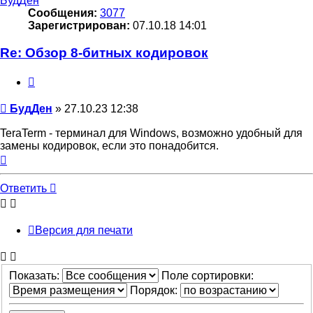
БудДен
Сообщения:
3077
Зарегистрирован:
07.10.18 14:01
Re: Обзор 8-битных кодировок
Цитата
Сообщение
БудДен
»
27.10.23 12:38
TeraTerm - терминал для Windows, возможно удобный для
замены кодировок, если это понадобится.
Вернуться
к
началу
Ответить
Версия для печати
Показать:
Поле сортировки:
Порядок: