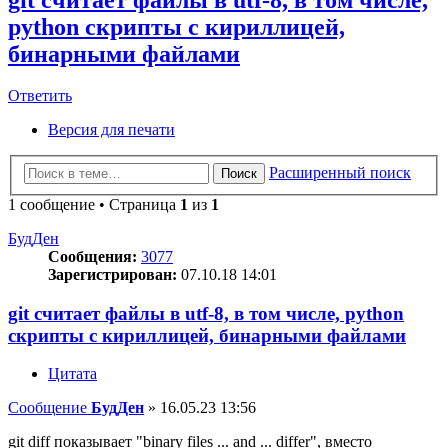
python скрипты с кириллицей,
бинарными файлами
Ответить
Версия для печати
Расширенный поиск
Поиск
1 сообщение • Страница
1
из
1
БудДен
Сообщения:
3077
Зарегистрирован:
07.10.18 14:01
git считает файлы в utf-8, в том числе, python
скрипты с кириллицей, бинарными файлами
Цитата
Сообщение
БудДен
»
16.05.23 13:56
git diff показывает "binary files ... and ... differ", вместо