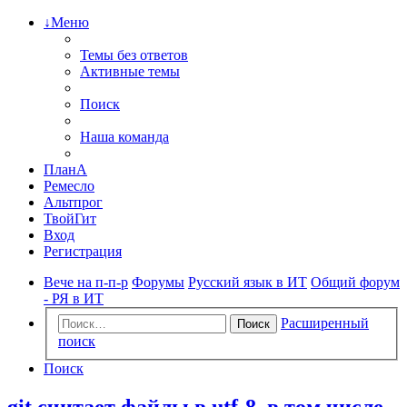
↓Меню
Темы без ответов
Активные темы
Поиск
Наша команда
ПланА
Ремесло
Альтпрог
ТвойГит
Вход
Регистрация
Вече на п-п-р
Форумы
Русский язык в ИТ
Общий форум
- РЯ в ИТ
Расширенный
Поиск
поиск
Поиск
git считает файлы в utf-8, в том числе,