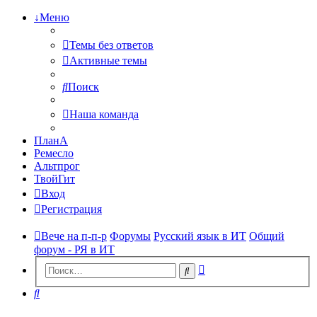
↓Меню
Темы без ответов
Активные темы
Поиск
Наша команда
ПланА
Ремесло
Альтпрог
ТвойГит
Вход
Регистрация
Вече на п-п-р
Форумы
Русский язык в ИТ
Общий
форум - РЯ в ИТ
Расширенный
Поиск
поиск
Поиск