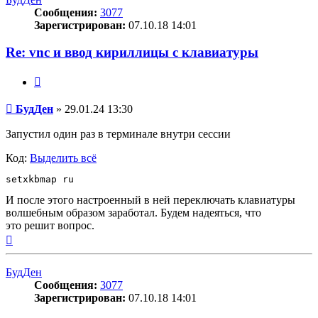
Сообщения:
3077
Зарегистрирован:
07.10.18 14:01
Re: vnc и ввод кириллицы с клавиатуры
Цитата
Сообщение
БудДен
»
29.01.24 13:30
Запустил один раз в терминале внутри сессии
Код:
Выделить всё
setxkbmap ru
И после этого настроенный в ней переключать клавиатуры
волшебным образом заработал. Будем надеяться, что
это решит вопрос.
Вернуться
к
началу
БудДен
Сообщения:
3077
Зарегистрирован:
07.10.18 14:01