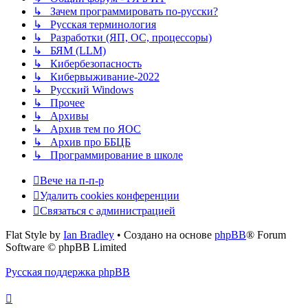
↳ Зачем программировать по-русски?
↳ Русская терминология
↳ Разработки (ЯП, ОС, процессоры)
↳ БЯМ (LLM)
↳ Кибербезопасность
↳ Кибервыживание-2022
↳ Русский Windows
↳ Прочее
↳ Архивы
↳ Архив тем по ЯОС
↳ Архив про ББЦБ
↳ Программирование в школе
Вече на п-п-р
Удалить cookies конференции
Связаться с администрацией
Flat Style by
Ian Bradley
• Создано на основе
phpBB
® Forum
Software © phpBB Limited
Русская поддержка phpBB