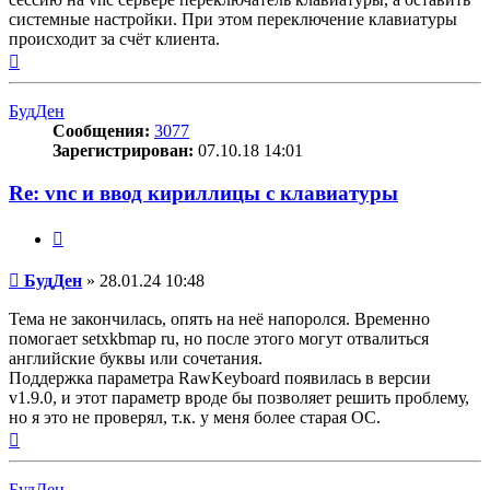
системные настройки. При этом переключение клавиатуры
происходит за счёт клиента.
Вернуться
к
началу
БудДен
Сообщения:
3077
Зарегистрирован:
07.10.18 14:01
Re: vnc и ввод кириллицы с клавиатуры
Цитата
Сообщение
БудДен
»
28.01.24 10:48
Тема не закончилась, опять на неё напоролся. Временно
помогает setxkbmap ru, но после этого могут отвалиться
английские буквы или сочетания.
Поддержка параметра RawKeyboard появилась в версии
v1.9.0, и этот параметр вроде бы позволяет решить проблему,
но я это не проверял, т.к. у меня более старая ОС.
Вернуться
к
началу
БудДен