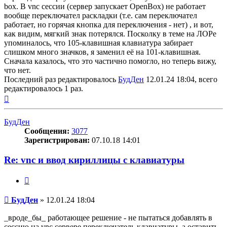
box. В vnc сессии (сервер запускает OpenBox) не работает
вообще переключател раскладки (т.е. сам переключател
работает, но горячая кнопка для переключения - нет) , и вот,
как видим, мягкий знак потерялся. Посколку в теме на ЛОРе
упоминалось, что 105-клавишная клавиатура забирает
слишком много значков, я заменил её на 101-клавишная.
Сначала казалось, что это частично помогло, но теперь вижу,
что нет.
Последний раз редактировалось
БудДен
12.01.24 18:04, всего
редактировалось 1 раз.
Вернуться
к
началу
БудДен
Сообщения:
3077
Зарегистрирован:
07.10.18 14:01
Re: vnc и ввод кириллицы с клавиатуры
Цитата
Сообщение
БудДен
»
12.01.24 18:04
_вроде_бы_ работающее решение - не пытаться добавлять в
сессию на vnc сервере переключатель клавиатуры, а оставить