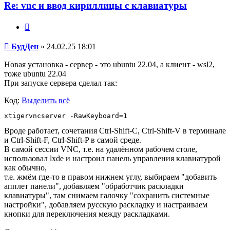
Re: vnc и ввод кириллицы с клавиатуры
Цитата
Сообщение
БудДен
»
24.02.25 18:01
Новая установка - сервер - это ubuntu 22.04, а клиент - wsl2,
тоже ubuntu 22.04
При запуске сервера сделал так:
Код:
Выделить всё
Вроде работает, сочетания Ctrl-Shift-C, Ctrl-Shift-V в терминале
и Ctrl-Shift-F, Ctrl-Shift-P в самой среде.
В самой сессии VNC, т.е. на удалённом рабочем столе,
использовал lxde и настроил панель управления клавиатурой
как обычно,
т.е. жмём где-то в правом нижнем углу, выбираем "добавить
апплет панели", добавляем "обработчик раскладки
клавиатуры", там снимаем галочку "сохранить системные
настройки", добавляем русскую раскладку и настраиваем
кнопки для переключения между раскладками.