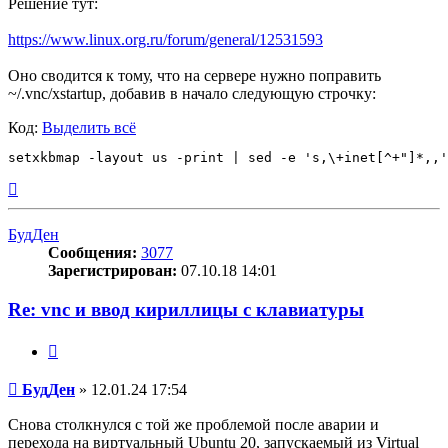
Решение тут:
https://www.linux.org.ru/forum/general/12531593
Оно сводится к тому, что на сервере нужно поправить
~/.vnc/xstartup, добавив в начало следующую строчку:
Код:
Выделить всё
Вернуться
к
началу
БудДен
Сообщения:
3077
Зарегистрирован:
07.10.18 14:01
Re: vnc и ввод кириллицы с клавиатуры
Цитата
Сообщение
БудДен
»
12.01.24 17:54
Снова столкнулся с той же проблемой после аварии и
перехода на виртуальный Ubuntu 20, запускаемый из Virtual