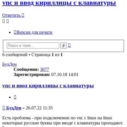
vnc и ввод кириллицы с клавиатуры
Ответить
Версия для печати
Расширенный
Поиск
поиск
6 сообщений • Страница
1
из
1
БудДен
Сообщения:
3077
Зарегистрирован:
07.10.18 14:01
vnc и ввод кириллицы с клавиатуры
Цитата
Сообщение
БудДен
»
26.07.22 11:35
Есть проблема - при подключении по vnc с linux на linux
некоторые русские буквы при вводе с клавиатуры пропадают.