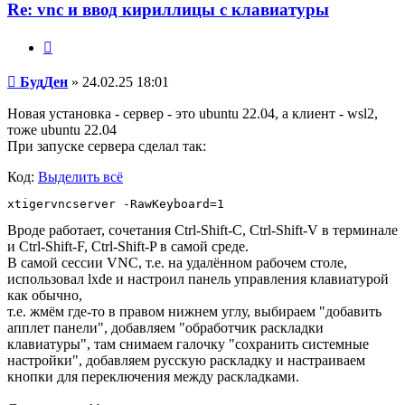
Re: vnc и ввод кириллицы с клавиатуры
Цитата
Сообщение
БудДен
»
24.02.25 18:01
Новая установка - сервер - это ubuntu 22.04, а клиент - wsl2,
тоже ubuntu 22.04
При запуске сервера сделал так:
Код:
Выделить всё
Вроде работает, сочетания Ctrl-Shift-C, Ctrl-Shift-V в терминале
и Ctrl-Shift-F, Ctrl-Shift-P в самой среде.
В самой сессии VNC, т.е. на удалённом рабочем столе,
использовал lxde и настроил панель управления клавиатурой
как обычно,
т.е. жмём где-то в правом нижнем углу, выбираем "добавить
апплет панели", добавляем "обработчик раскладки
клавиатуры", там снимаем галочку "сохранить системные
настройки", добавляем русскую раскладку и настраиваем
кнопки для переключения между раскладками.