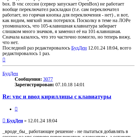
box. В vnc сессии (сервер запускает OpenBox) не работает
вообще переключател раскладки (т.е. сам переключател
работает, но горячая кнопка для переключения - нет) , и вот,
как видим, мягкий знак потерялся. Посколку в теме на ЛОРе
упоминалось, что 105-клавишная клавиатура забирает
слишком много значков, я заменил её на 101-клавишная.
Сначала казалось, что это частично помогло, но теперь вижу,
что нет.
Последний раз редактировалось
БудДен
12.01.24 18:04, всего
редактировалось 1 раз.
Вернуться
к
началу
БудДен
Сообщения:
3077
Зарегистрирован:
07.10.18 14:01
Re: vnc и ввод кириллицы с клавиатуры
Цитата
Сообщение
БудДен
»
12.01.24 18:04
_вроде_бы_ работающее решение - не пытаться добавлять в
сессию на vnc сервере переключатель клавиатуры, а оставить