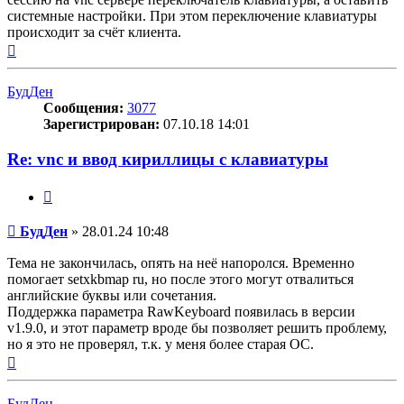
системные настройки. При этом переключение клавиатуры
происходит за счёт клиента.
Вернуться
к
началу
БудДен
Сообщения:
3077
Зарегистрирован:
07.10.18 14:01
Re: vnc и ввод кириллицы с клавиатуры
Цитата
Сообщение
БудДен
»
28.01.24 10:48
Тема не закончилась, опять на неё напоролся. Временно
помогает setxkbmap ru, но после этого могут отвалиться
английские буквы или сочетания.
Поддержка параметра RawKeyboard появилась в версии
v1.9.0, и этот параметр вроде бы позволяет решить проблему,
но я это не проверял, т.к. у меня более старая ОС.
Вернуться
к
началу
БудДен