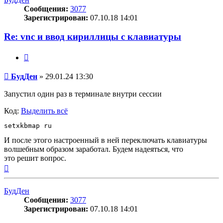
Сообщения:
3077
Зарегистрирован:
07.10.18 14:01
Re: vnc и ввод кириллицы с клавиатуры
Цитата
Сообщение
БудДен
»
29.01.24 13:30
Запустил один раз в терминале внутри сессии
Код:
Выделить всё
setxkbmap ru
И после этого настроенный в ней переключать клавиатуры
волшебным образом заработал. Будем надеяться, что
это решит вопрос.
Вернуться
к
началу
БудДен
Сообщения:
3077
Зарегистрирован:
07.10.18 14:01