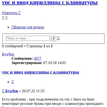
vnc и ввод кириллицы с клавиатуры
Ответить
Версия для печати
Расширенный
Поиск
поиск
6 сообщений • Страница
1
из
1
БудДен
Сообщения:
3077
Зарегистрирован:
07.10.18 14:01
vnc и ввод кириллицы с клавиатуры
Цитата
Сообщение
БудДен
»
26.07.22 11:35
Есть проблема - при подключении по vnc с linux на linux
некоторые русские буквы при вводе с клавиатуры пропадают.