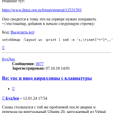
Решение тут:
https://www.linux.org.ru/forum/general/12531593
Оно сводится к тому, что на сервере нужно поправить
~/.vnc/xstartup, добавив в начало следующую строчку:
Код:
Выделить всё
Вернуться
к
началу
БудДен
Сообщения:
3077
Зарегистрирован:
07.10.18 14:01
Re: vnc и ввод кириллицы с клавиатуры
Цитата
Сообщение
БудДен
»
12.01.24 17:54
Снова столкнулся с той же проблемой после аварии и
перехода на виртуальный Ubuntu 20, запускаемый из Virtual