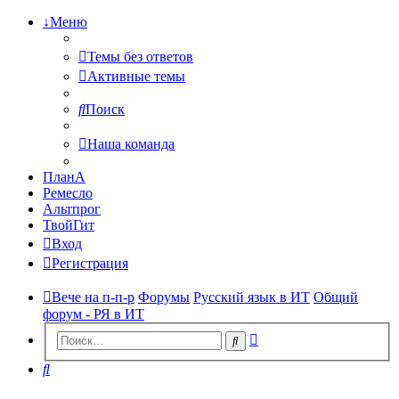
↓Меню
Темы без ответов
Активные темы
Поиск
Наша команда
ПланА
Ремесло
Альтпрог
ТвойГит
Вход
Регистрация
Вече на п-п-р
Форумы
Русский язык в ИТ
Общий
форум - РЯ в ИТ
Расширенный
Поиск
поиск
Поиск