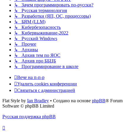
↳ Зачем программировать по-русски?
↳ Русская терминология
↳ Разработки (ЯП, ОС, процессоры)
↳ БЯМ (LLM)
↳ Кибербезопасность
↳ Кибервыживание-2022
↳ Русский Windows
↳ Прочее
↳ Архивы
↳ Архив тем по ЯОС
↳ Архив про ББЦБ
↳ Программирование в школе
Вече на п-п-р
Удалить cookies конференции
Связаться с администрацией
Flat Style by
Ian Bradley
• Создано на основе
phpBB
® Forum
Software © phpBB Limited
Русская поддержка phpBB