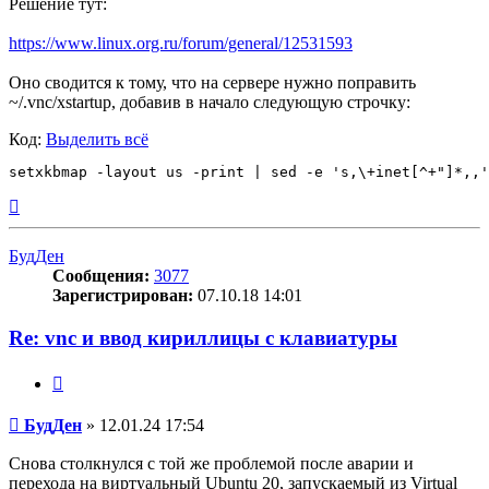
Решение тут:
https://www.linux.org.ru/forum/general/12531593
Оно сводится к тому, что на сервере нужно поправить
~/.vnc/xstartup, добавив в начало следующую строчку:
Код:
Выделить всё
Вернуться
к
началу
БудДен
Сообщения:
3077
Зарегистрирован:
07.10.18 14:01
Re: vnc и ввод кириллицы с клавиатуры
Цитата
Сообщение
БудДен
»
12.01.24 17:54
Снова столкнулся с той же проблемой после аварии и
перехода на виртуальный Ubuntu 20, запускаемый из Virtual