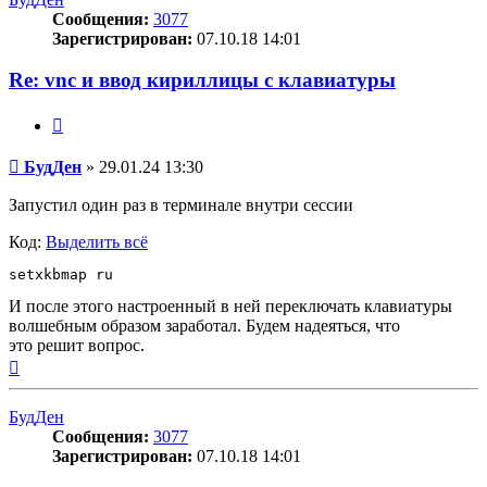
Сообщения:
3077
Зарегистрирован:
07.10.18 14:01
Re: vnc и ввод кириллицы с клавиатуры
Цитата
Сообщение
БудДен
»
29.01.24 13:30
Запустил один раз в терминале внутри сессии
Код:
Выделить всё
setxkbmap ru
И после этого настроенный в ней переключать клавиатуры
волшебным образом заработал. Будем надеяться, что
это решит вопрос.
Вернуться
к
началу
БудДен
Сообщения:
3077
Зарегистрирован:
07.10.18 14:01