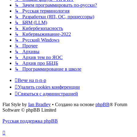
↳ Зачем программировать по-русски?
↳ Русская терминология
↳ Разработки (ЯП, ОС, процессоры)
↳ БЯМ (LLM)
↳ Кибербезопасность
↳ Кибервыживание-2022
↳ Русский Windows
↳ Прочее
↳ Архивы
↳ Архив тем по ЯОС
↳ Архив про ББЦБ
↳ Программирование в школе
Вече на п-п-р
Удалить cookies конференции
Связаться с администрацией
Flat Style by
Ian Bradley
• Создано на основе
phpBB
® Forum
Software © phpBB Limited
Русская поддержка phpBB