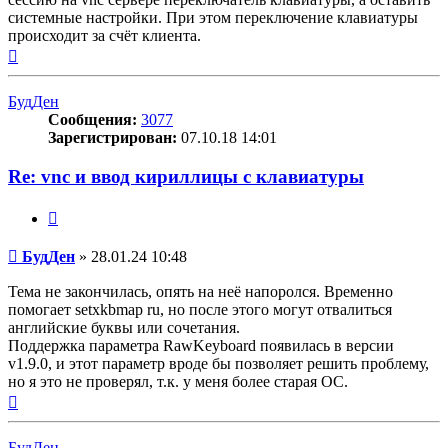
системные настройки. При этом переключение клавиатуры
происходит за счёт клиента.
Вернуться
к
началу
БудДен
Сообщения:
3077
Зарегистрирован:
07.10.18 14:01
Re: vnc и ввод кириллицы с клавиатуры
Цитата
Сообщение
БудДен
»
28.01.24 10:48
Тема не закончилась, опять на неё напоролся. Временно
помогает setxkbmap ru, но после этого могут отвалиться
английские буквы или сочетания.
Поддержка параметра RawKeyboard появилась в версии
v1.9.0, и этот параметр вроде бы позволяет решить проблему,
но я это не проверял, т.к. у меня более старая ОС.
Вернуться
к
началу
БудДен