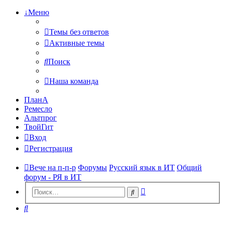
↓Меню
Темы без ответов
Активные темы
Поиск
Наша команда
ПланА
Ремесло
Альтпрог
ТвойГит
Вход
Регистрация
Вече на п-п-р
Форумы
Русский язык в ИТ
Общий
форум - РЯ в ИТ
Расширенный
Поиск
поиск
Поиск