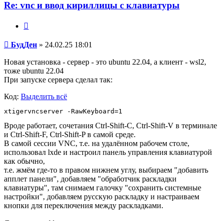
Re: vnc и ввод кириллицы с клавиатуры
Цитата
Сообщение
БудДен
»
24.02.25 18:01
Новая установка - сервер - это ubuntu 22.04, а клиент - wsl2,
тоже ubuntu 22.04
При запуске сервера сделал так:
Код:
Выделить всё
Вроде работает, сочетания Ctrl-Shift-C, Ctrl-Shift-V в терминале
и Ctrl-Shift-F, Ctrl-Shift-P в самой среде.
В самой сессии VNC, т.е. на удалённом рабочем столе,
использовал lxde и настроил панель управления клавиатурой
как обычно,
т.е. жмём где-то в правом нижнем углу, выбираем "добавить
апплет панели", добавляем "обработчик раскладки
клавиатуры", там снимаем галочку "сохранить системные
настройки", добавляем русскую раскладку и настраиваем
кнопки для переключения между раскладками.