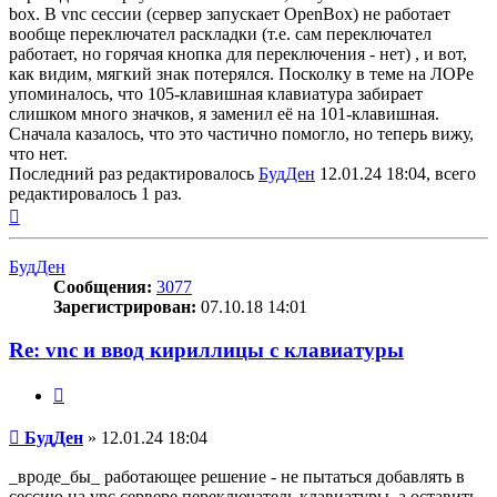
box. В vnc сессии (сервер запускает OpenBox) не работает
вообще переключател раскладки (т.е. сам переключател
работает, но горячая кнопка для переключения - нет) , и вот,
как видим, мягкий знак потерялся. Посколку в теме на ЛОРе
упоминалось, что 105-клавишная клавиатура забирает
слишком много значков, я заменил её на 101-клавишная.
Сначала казалось, что это частично помогло, но теперь вижу,
что нет.
Последний раз редактировалось
БудДен
12.01.24 18:04, всего
редактировалось 1 раз.
Вернуться
к
началу
БудДен
Сообщения:
3077
Зарегистрирован:
07.10.18 14:01
Re: vnc и ввод кириллицы с клавиатуры
Цитата
Сообщение
БудДен
»
12.01.24 18:04
_вроде_бы_ работающее решение - не пытаться добавлять в
сессию на vnc сервере переключатель клавиатуры, а оставить