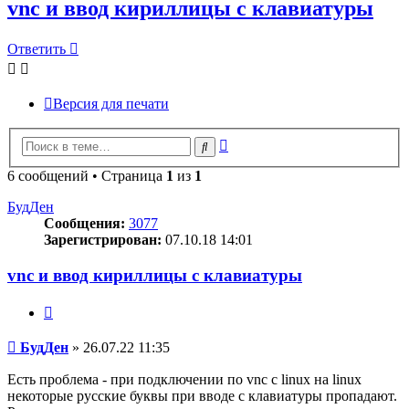
vnc и ввод кириллицы с клавиатуры
Ответить
Версия для печати
Расширенный
Поиск
поиск
6 сообщений • Страница
1
из
1
БудДен
Сообщения:
3077
Зарегистрирован:
07.10.18 14:01
vnc и ввод кириллицы с клавиатуры
Цитата
Сообщение
БудДен
»
26.07.22 11:35
Есть проблема - при подключении по vnc с linux на linux
некоторые русские буквы при вводе с клавиатуры пропадают.