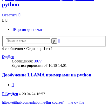
python
Ответить
Версия для печати
Расширенный
Поиск
поиск
4 сообщения • Страница
1
из
1
БудДен
Сообщения:
3077
Зарегистрирован:
07.10.18 14:01
Дообучение LLAMA примерами на python
Цитата
Сообщение
БудДен
»
20.04.24 16:57
https://github.com/mlabonne/llm-course? ... me-ov-file