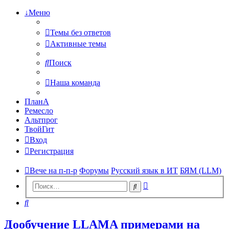
↓Меню
Темы без ответов
Активные темы
Поиск
Наша команда
ПланА
Ремесло
Альтпрог
ТвойГит
Вход
Регистрация
Вече на п-п-р
Форумы
Русский язык в ИТ
БЯМ (LLM)
Расширенный
Поиск
поиск
Поиск
Дообучение LLAMA примерами на