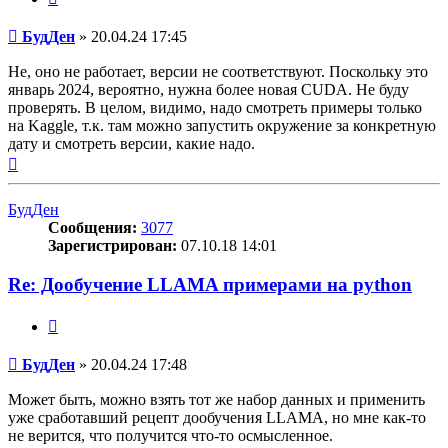
Сообщение
БудДен
»
20.04.24 17:45
Не, оно не работает, версии не соответствуют. Поскольку это
январь 2024, вероятно, нужна более новая CUDA. Не буду
проверять. В целом, видимо, надо смотреть примеры только
на Kaggle, т.к. там можно запустить окружение за конкретную
дату и смотреть версии, какие надо.
Вернуться
к
началу
БудДен
Сообщения:
3077
Зарегистрирован:
07.10.18 14:01
Re: Дообучение LLAMA примерами на python
Цитата
Сообщение
БудДен
»
20.04.24 17:48
Может быть, можно взять тот же набор данных и применить
уже сработавший рецепт дообучения LLAMA, но мне как-то
не верится, что получится что-то осмысленное.