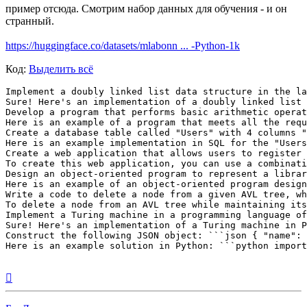
пример отсюда. Смотрим набор данных для обучения - и он
странный.
https://huggingface.co/datasets/mlabonn ... -Python-1k
Код:
Выделить всё
Implement a doubly linked list data structure in the language of your choice. Ensure that your implementation includes the following methods: 1. `insert_front(value)`: Insert a new node with the given value at the front of the linked list. 2. `insert_back(value)`: Insert a new node with the given value at the end of the linked list. 3. `delete(value)`: Remove the fir
Вернуться
к
началу