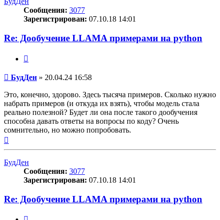
БудДен
Сообщения:
3077
Зарегистрирован:
07.10.18 14:01
Re: Дообучение LLAMA примерами на python
Цитата
Сообщение
БудДен
»
20.04.24 16:58
Это, конечно, здорово. Здесь тысяча примеров. Сколько нужно
набрать примеров (и откуда их взять), чтобы модель стала
реально полезной? Будет ли она после такого дообучения
способна давать ответы на вопросы по коду? Очень
сомнительно, но можно попробовать.
Вернуться
к
началу
БудДен
Сообщения:
3077
Зарегистрирован:
07.10.18 14:01
Re: Дообучение LLAMA примерами на python
Цитата