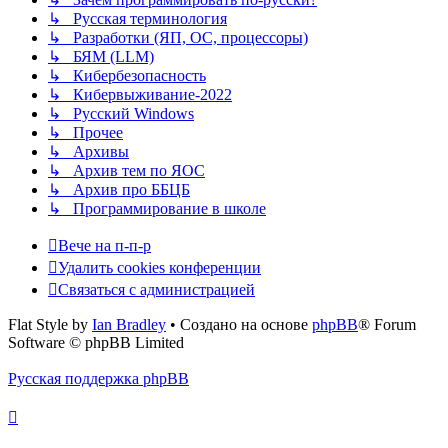
↳ Русская терминология
↳ Разработки (ЯП, ОС, процессоры)
↳ БЯМ (LLM)
↳ Кибербезопасность
↳ Кибервыживание-2022
↳ Русский Windows
↳ Прочее
↳ Архивы
↳ Архив тем по ЯОС
↳ Архив про ББЦБ
↳ Программирование в школе
Вече на п-п-р
Удалить cookies конференции
Связаться с администрацией
Flat Style by
Ian Bradley
• Создано на основе
phpBB
® Forum
Software © phpBB Limited
Русская поддержка phpBB