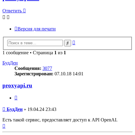
Ответить
Версия для печати
Расширенный
Поиск
поиск
1 сообщение • Страница
1
из
1
БудДен
Сообщения:
3077
Зарегистрирован:
07.10.18 14:01
proxyapi.ru
Цитата
Сообщение
БудДен
»
19.04.24 23:43
Есть такой сервис, предоставляет доступ к API OpenAI.
Вернуться
к