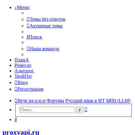
↓Меню
Темы без ответов
Активные темы
Поиск
Наша команда
ПланА
Ремесло
Альтпрог
ТвойГит
Вход
Регистрация
Вече на п-п-р
Форумы
Русский язык в ИТ
БЯМ (LLM)
Расширенный
Поиск
поиск
Поиск
proxyapi.ru