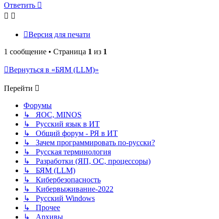
началу
Ответить
Версия для печати
1 сообщение • Страница
1
из
1
Вернуться в «БЯМ (LLM)»
Перейти
Форумы
↳ ЯОС, MINOS
↳ Русский язык в ИТ
↳ Общий форум - РЯ в ИТ
↳ Зачем программировать по-русски?
↳ Русская терминология
↳ Разработки (ЯП, ОС, процессоры)
↳ БЯМ (LLM)
↳ Кибербезопасность
↳ Кибервыживание-2022
↳ Русский Windows
↳ Прочее
↳ Архивы