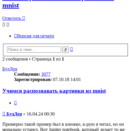
mnist
Ответить
Версия для печати
Расширенный
Поиск
поиск
2 сообщения • Страница
1
из
1
БудДен
Сообщения:
3077
Зарегистрирован:
07.10.18 14:01
Учимся распознавать картинки из mnist
Цитата
Сообщение
БудДен
»
16.04.24 00:30
Примерно такой пример был в книжке, к-рую я читал, но он
морально устарел. Вот Jupiter notebook, который делает то же