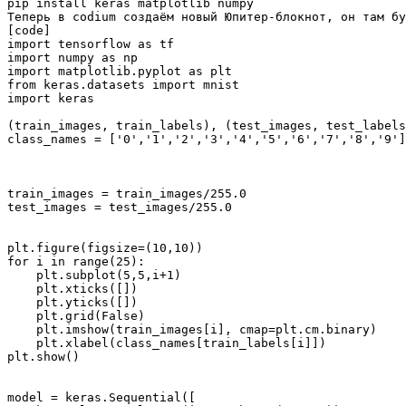
pip install keras matplotlib numpy 

Теперь в codium создаём новый Юпитер-блокнот, он там бу
[code]

import tensorflow as tf

import numpy as np

import matplotlib.pyplot as plt

from keras.datasets import mnist

import keras

(train_images, train_labels), (test_images, test_labels
class_names = ['0','1','2','3','4','5','6','7','8','9']

train_images = train_images/255.0

test_images = test_images/255.0

plt.figure(figsize=(10,10))

for i in range(25):

    plt.subplot(5,5,i+1)

    plt.xticks([])

    plt.yticks([])

    plt.grid(False)

    plt.imshow(train_images[i], cmap=plt.cm.binary)

    plt.xlabel(class_names[train_labels[i]])

plt.show()

model = keras.Sequential([
