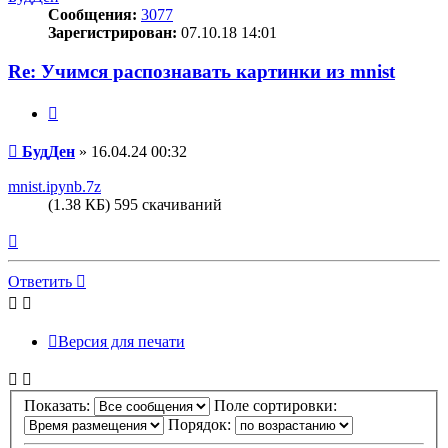
Сообщения:
3077
Зарегистрирован:
07.10.18 14:01
Re: Учимся распознавать картинки из mnist
Цитата
Сообщение
БудДен
»
16.04.24 00:32
mnist.ipynb.7z
(1.38 КБ) 595 скачиваний
Вернуться
к
началу
Ответить
Версия для печати
Показать:
Поле сортировки:
Порядок: