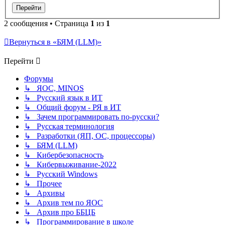
2 сообщения • Страница
1
из
1
Вернуться в «БЯМ (LLM)»
Перейти
Форумы
↳ ЯОС, MINOS
↳ Русский язык в ИТ
↳ Общий форум - РЯ в ИТ
↳ Зачем программировать по-русски?
↳ Русская терминология
↳ Разработки (ЯП, ОС, процессоры)
↳ БЯМ (LLM)
↳ Кибербезопасность
↳ Кибервыживание-2022
↳ Русский Windows
↳ Прочее
↳ Архивы
↳ Архив тем по ЯОС
↳ Архив про ББЦБ
↳ Программирование в школе