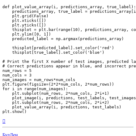
def plot_value_array(i, predictions_array, true_label):

    predictions_array, true_label = predictions_array[i
    plt.grid(False)

    plt.xticks([])

    plt.yticks([])

    thisplot = plt.bar(range(10), predictions_array, co
    plt.ylim([0, 1])

    predicted_label = np.argmax(predictions_array)

    thisplot[predicted_label].set_color('red')

    thisplot[true_label].set_color('blue')

# Print the first X number of test images, predicted la
# Correct predictions appear in blue, and incorrect pre
num_rows = 5

num_cols = 3

num_images = num_rows*num_cols

plt.figure(figsize=(2*2*num_cols, 2*num_rows))

for i in range(num_images):

    plt.subplot(num_rows, 2*num_cols, 2*i+1)

    plot_image(i, predictions, test_labels, test_images
    plt.subplot(num_rows, 2*num_cols, 2*i+2)

    plot_value_array(i, predictions, test_labels)

Вернуться
к
началу
БудДен