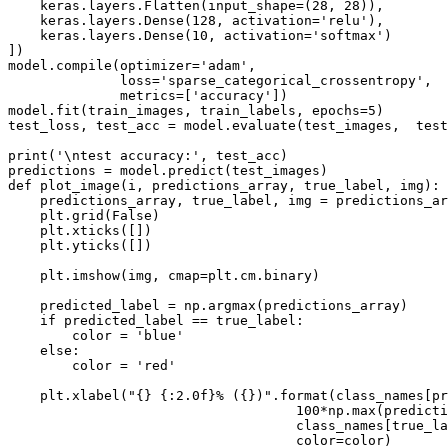
    keras.layers.Flatten(input_shape=(28, 28)),

    keras.layers.Dense(128, activation='relu'),

    keras.layers.Dense(10, activation='softmax')

])

model.compile(optimizer='adam',

              loss='sparse_categorical_crossentropy',

              metrics=['accuracy'])

model.fit(train_images, train_labels, epochs=5)

test_loss, test_acc = model.evaluate(test_images,  test
print('\ntest accuracy:', test_acc)

predictions = model.predict(test_images)

def plot_image(i, predictions_array, true_label, img):

    predictions_array, true_label, img = predictions_ar
    plt.grid(False)

    plt.xticks([])

    plt.yticks([])

    plt.imshow(img, cmap=plt.cm.binary)

    predicted_label = np.argmax(predictions_array)

    if predicted_label == true_label:

        color = 'blue'

    else:

        color = 'red'

    plt.xlabel("{} {:2.0f}% ({})".format(class_names[pr
                                    100*np.max(predicti
                                    class_names[true_la
                                    color=color)
