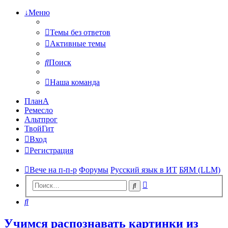
↓Меню
Темы без ответов
Активные темы
Поиск
Наша команда
ПланА
Ремесло
Альтпрог
ТвойГит
Вход
Регистрация
Вече на п-п-р
Форумы
Русский язык в ИТ
БЯМ (LLM)
Расширенный
Поиск
поиск
Поиск
Учимся распознавать картинки из