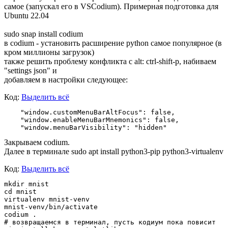
самое (запускал его в VSCodium). Примерная подготовка для
Ubuntu 22.04
sudo snap install codium
в codium - установить расширение python самое популярное (в
кром миллионы загрузок)
также решить проблему конфликта с alt: ctrl-shift-p, набиваем
"settings json" и
добавляем в настройки следующее:
Код:
Выделить всё
    "window.customMenuBarAltFocus": false,

    "window.enableMenuBarMnemonics": false,

Закрываем codium.
Далее в терминале sudo apt install python3-pip python3-virtualenv
Код:
Выделить всё
mkdir mnist

cd mnist

virtualenv mnist-venv

mnist-venv/bin/activate

codium . 

# возвращаемся в терминал, пусть кодиум пока повисит
