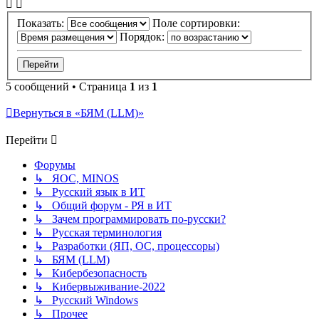
Показать:
Поле сортировки:
Порядок:
5 сообщений • Страница
1
из
1
Вернуться в «БЯМ (LLM)»
Перейти
Форумы
↳ ЯОС, MINOS
↳ Русский язык в ИТ
↳ Общий форум - РЯ в ИТ
↳ Зачем программировать по-русски?
↳ Русская терминология
↳ Разработки (ЯП, ОС, процессоры)
↳ БЯМ (LLM)
↳ Кибербезопасность
↳ Кибервыживание-2022
↳ Русский Windows
↳ Прочее