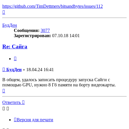
https://github.com/TimDettmers/bitsandbytes/issues/112
Вернуться
к
началу
БудДен
Сообщения:
3077
Зарегистрирован:
07.10.18 14:01
Re: Сайга
Цитата
Сообщение
БудДен
»
18.04.24 16:41
В общем, удалось записать процедуру запуска Сайги с
помощью GPU, нужно 8 Гб памяти на борту видеокарты.
Вернуться
к
началу
Ответить
Версия для печати