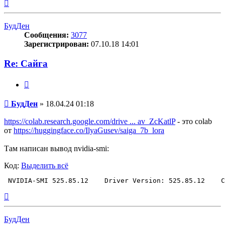
Вернуться
к
началу
БудДен
Сообщения:
3077
Зарегистрирован:
07.10.18 14:01
Re: Сайга
Цитата
Сообщение
БудДен
»
18.04.24 01:18
https://colab.research.google.com/drive ... av_ZcKatlP
- это colab
от
https://huggingface.co/IlyaGusev/saiga_7b_lora
Там написан вывод nvidia-smi:
Код:
Выделить всё
Вернуться
к
началу
БудДен