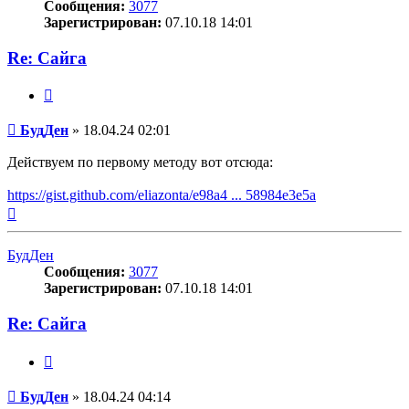
Сообщения:
3077
Зарегистрирован:
07.10.18 14:01
Re: Сайга
Цитата
Сообщение
БудДен
»
18.04.24 02:01
Действуем по первому методу вот отсюда:
https://gist.github.com/eliazonta/e98a4 ... 58984e3e5a
Вернуться
к
началу
БудДен
Сообщения:
3077
Зарегистрирован:
07.10.18 14:01
Re: Сайга
Цитата
Сообщение
БудДен
»
18.04.24 04:14