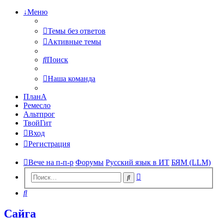
↓Меню
Темы без ответов
Активные темы
Поиск
Наша команда
ПланА
Ремесло
Альтпрог
ТвойГит
Вход
Регистрация
Вече на п-п-р
Форумы
Русский язык в ИТ
БЯМ (LLM)
Расширенный
Поиск
поиск
Поиск
Сайга