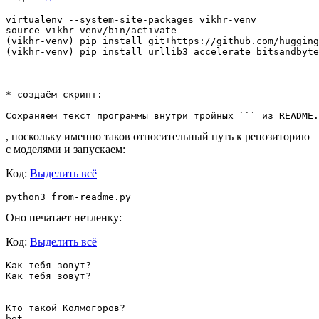
virtualenv --system-site-packages vikhr-venv

source vikhr-venv/bin/activate

(vikhr-venv) pip install git+https://github.com/hugging
(vikhr-venv) pip install urllib3 accelerate bitsandbyte
* создаём скрипт:

, поскольку именно таков относительный путь к репозиторию
с моделями и запускаем:
Код:
Выделить всё
Оно печатает нетленку:
Код:
Выделить всё
Как тебя зовут?

Как тебя зовут?

Кто такой Колмогоров?
