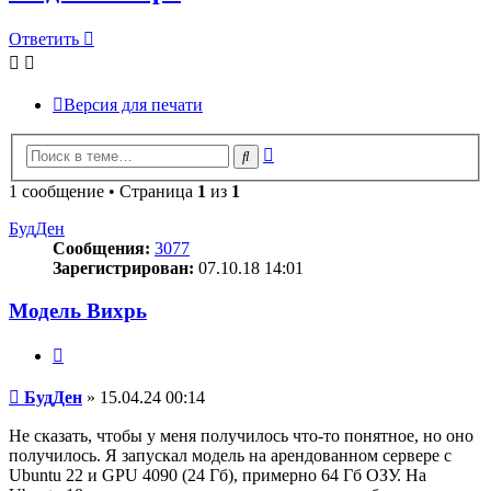
Ответить
Версия для печати
Расширенный
Поиск
поиск
1 сообщение • Страница
1
из
1
БудДен
Сообщения:
3077
Зарегистрирован:
07.10.18 14:01
Модель Вихрь
Цитата
Сообщение
БудДен
»
15.04.24 00:14
Не сказать, чтобы у меня получилось что-то понятное, но оно
получилось. Я запускал модель на арендованном сервере с
Ubuntu 22 и GPU 4090 (24 Гб), примерно 64 Гб ОЗУ. На