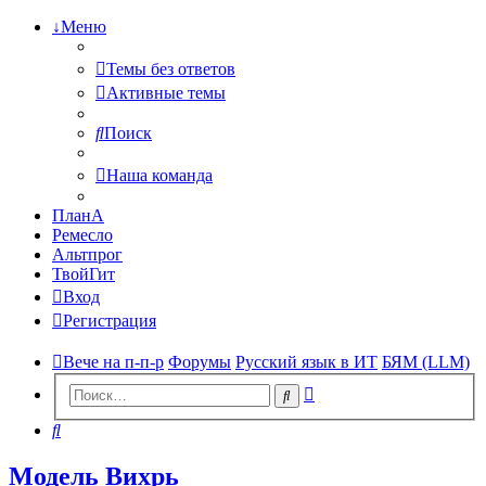
↓Меню
Темы без ответов
Активные темы
Поиск
Наша команда
ПланА
Ремесло
Альтпрог
ТвойГит
Вход
Регистрация
Вече на п-п-р
Форумы
Русский язык в ИТ
БЯМ (LLM)
Расширенный
Поиск
поиск
Поиск
Модель Вихрь