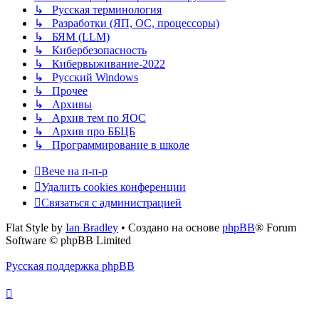
↳ Русская терминология
↳ Разработки (ЯП, ОС, процессоры)
↳ БЯМ (LLM)
↳ Кибербезопасность
↳ Кибервыживание-2022
↳ Русский Windows
↳ Прочее
↳ Архивы
↳ Архив тем по ЯОС
↳ Архив про ББЦБ
↳ Программирование в школе
Вече на п-п-р
Удалить cookies конференции
Связаться с администрацией
Flat Style by
Ian Bradley
• Создано на основе
phpBB
® Forum
Software © phpBB Limited
Русская поддержка phpBB