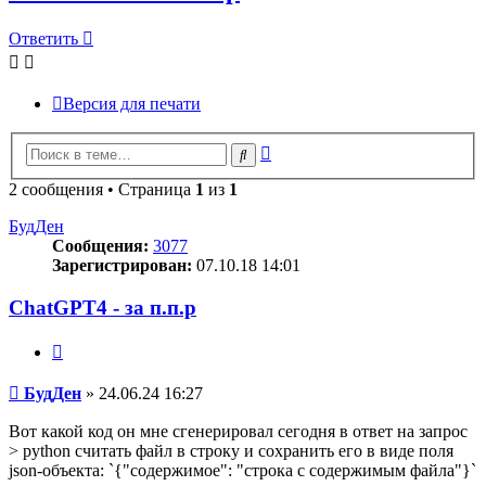
Ответить
Версия для печати
Расширенный
Поиск
поиск
2 сообщения • Страница
1
из
1
БудДен
Сообщения:
3077
Зарегистрирован:
07.10.18 14:01
ChatGPT4 - за п.п.р
Цитата
Сообщение
БудДен
»
24.06.24 16:27
Вот какой код он мне сгенерировал сегодня в ответ на запрос
> python считать файл в строку и сохранить его в виде поля
json-объекта: `{"содержимое": "строка с содержимым файла"}`