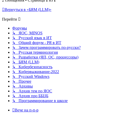
2 сообщения • Страница
1
из
1
Вернуться в «БЯМ (LLM)»
Перейти
Форумы
↳ ЯОС, MINOS
↳ Русский язык в ИТ
↳ Общий форум - РЯ в ИТ
↳ Зачем программировать по-русски?
↳ Русская терминология
↳ Разработки (ЯП, ОС, процессоры)
↳ БЯМ (LLM)
↳ Кибербезопасность
↳ Кибервыживание-2022
↳ Русский Windows
↳ Прочее
↳ Архивы
↳ Архив тем по ЯОС
↳ Архив про ББЦБ
↳ Программирование в школе
Вече на п-п-р