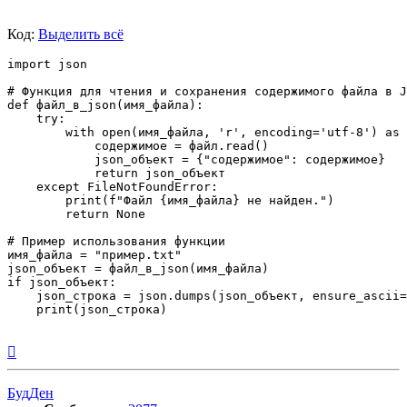
Код:
Выделить всё
import json

# Функция для чтения и сохранения содержимого файла в J
def файл_в_json(имя_файла):

    try:

        with open(имя_файла, 'r', encoding='utf-8') as 
            содержимое = файл.read()

            json_объект = {"содержимое": содержимое}

            return json_объект

    except FileNotFoundError:

        print(f"Файл {имя_файла} не найден.")

        return None

# Пример использования функции

имя_файла = "пример.txt"

json_объект = файл_в_json(имя_файла)

if json_объект:

    json_строка = json.dumps(json_объект, ensure_ascii=
    print(json_строка)

Вернуться
к
началу
БудДен