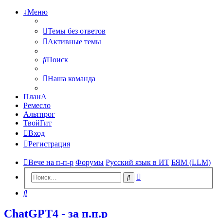
↓Меню
Темы без ответов
Активные темы
Поиск
Наша команда
ПланА
Ремесло
Альтпрог
ТвойГит
Вход
Регистрация
Вече на п-п-р
Форумы
Русский язык в ИТ
БЯМ (LLM)
Расширенный
Поиск
поиск
Поиск
ChatGPT4 - за п.п.р