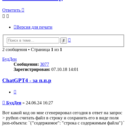
Ответить
Версия для печати
Расширенный
Поиск
поиск
2 сообщения • Страница
1
из
1
БудДен
Сообщения:
3077
Зарегистрирован:
07.10.18 14:01
ChatGPT4 - за п.п.р
Цитата
Сообщение
БудДен
»
24.06.24 16:27
Вот какой код он мне сгенерировал сегодня в ответ на запрос
> python считать файл в строку и сохранить его в виде поля
json-объекта: `{"содержимое": "строка с содержимым файла"}`