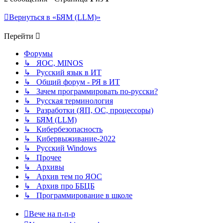
Вернуться в «БЯМ (LLM)»
Перейти
Форумы
↳ ЯОС, MINOS
↳ Русский язык в ИТ
↳ Общий форум - РЯ в ИТ
↳ Зачем программировать по-русски?
↳ Русская терминология
↳ Разработки (ЯП, ОС, процессоры)
↳ БЯМ (LLM)
↳ Кибербезопасность
↳ Кибервыживание-2022
↳ Русский Windows
↳ Прочее
↳ Архивы
↳ Архив тем по ЯОС
↳ Архив про ББЦБ
↳ Программирование в школе
Вече на п-п-р