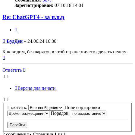
Зарегистрирован:
07.10.18 14:01
Re: ChatGPT4 - за п.п.р
Цитата
Сообщение
БудДен
»
24.06.24 16:30
Как видим, без варягов в этой стране ничего сделать нельзя.
Вернуться
к
началу
Ответить
Версия для печати
Показать:
Поле сортировки:
Порядок:
2 сообщения • Страница
1
из
1