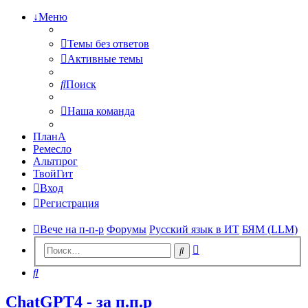
↓Меню
Темы без ответов
Активные темы
Поиск
Наша команда
ПланА
Ремесло
Альтпрог
ТвойГит
Вход
Регистрация
Вече на п-п-р
Форумы
Русский язык в ИТ
БЯМ (LLM)
Расширенный
Поиск
поиск
Поиск
ChatGPT4 - за п.п.р