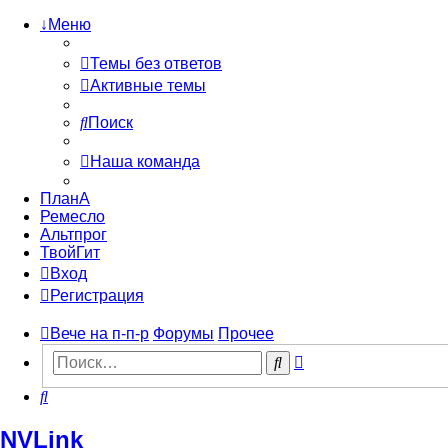
↓Меню
Темы без ответов
Активные темы
Поиск
Наша команда
ПланА
Ремесло
Альтпрог
ТвойГит
Вход
Регистрация
Вече на п-п-р
Форумы
Прочее
Расширенный
Поиск
поиск
Поиск
NVLink