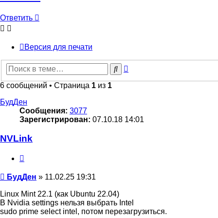
Ответить
Версия для печати
Расширенный
Поиск
поиск
6 сообщений • Страница
1
из
1
БудДен
Сообщения:
3077
Зарегистрирован:
07.10.18 14:01
NVLink
Цитата
Сообщение
БудДен
»
11.02.25 19:31
Linux Mint 22.1 (как Ubuntu 22.04)
В Nvidia settings нельзя выбрать Intel
sudo prime select intel, потом перезагрузиться.