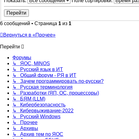
Показать:
Поле сортировки:
6 сообщений • Страница
1
из
1
Вернуться в «Прочее»
Перейти
Форумы
↳ ЯОС, MINOS
↳ Русский язык в ИТ
↳ Общий форум - РЯ в ИТ
↳ Зачем программировать по-русски?
↳ Русская терминология
↳ Разработки (ЯП, ОС, процессоры)
↳ БЯМ (LLM)
↳ Кибербезопасность
↳ Кибервыживание-2022
↳ Русский Windows
↳ Прочее
↳ Архивы
↳ Архив тем по ЯОС