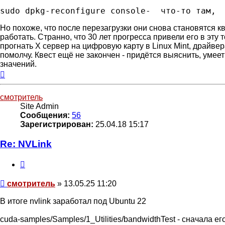
Но похоже, что после перезагрузки они снова становятся кв
работать. Странно, что 30 лет прогресса привели его в эту т
прогнать X сервер на цифровую карту в Linux Mint, драйве
помолчу. Квест ещё не закончен - придётся выяснить, умее
значений.
Вернуться
к
началу
смотритель
Site Admin
Сообщения:
56
Зарегистрирован:
25.04.18 15:17
Re: NVLink
Цитата
Сообщение
смотритель
»
13.05.25 11:20
В итоге nvlink заработал под Ubuntu 22
cuda-samples/Samples/1_Utilities/bandwidthTest - сначала е