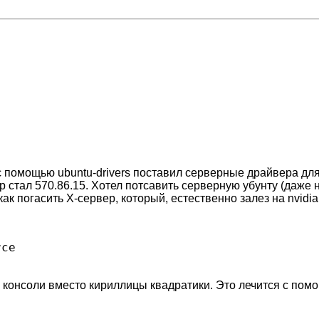
с помощью ubuntu-drivers поставил серверные драйвера для 
 стал 570.86.15. Хотел потсавить серверную убунту (даже не 
как погасить X-сервер, который, естественно залез на nvidi
ce

 в консоли вместо кириллицы квадратики. Это лечится с по