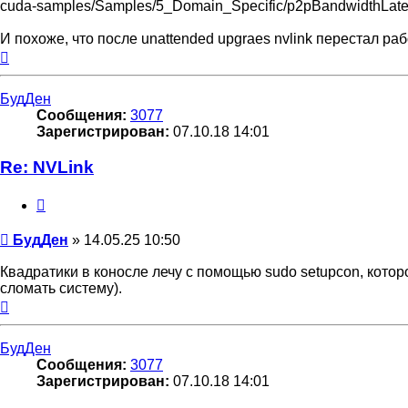
cuda-samples/Samples/5_Domain_Specific/p2pBandwidthLatenc
И похоже, что после unattended upgraes nvlink перестал раб
Вернуться
к
началу
БудДен
Сообщения:
3077
Зарегистрирован:
07.10.18 14:01
Re: NVLink
Цитата
Сообщение
БудДен
»
14.05.25 10:50
Квадратики в коносле лечу с помощью sudo setupcon, котор
сломать систему).
Вернуться
к
началу
БудДен
Сообщения:
3077
Зарегистрирован:
07.10.18 14:01