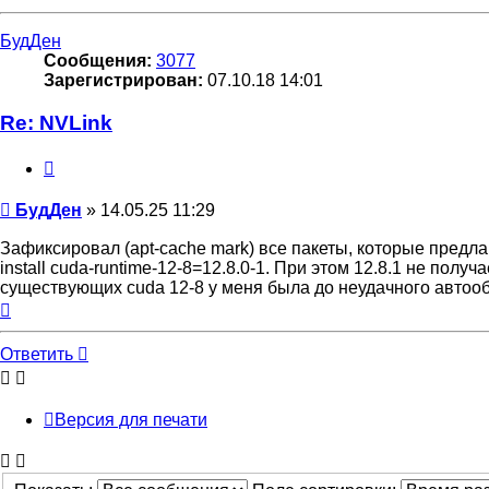
к
началу
БудДен
Сообщения:
3077
Зарегистрирован:
07.10.18 14:01
Re: NVLink
Цитата
Сообщение
БудДен
»
14.05.25 11:29
Зафиксировал (apt-cache mark) все пакеты, которые предла
install cuda-runtime-12-8=12.8.0-1. При этом 12.8.1 не пол
существующих cuda 12-8 у меня была до неудачного автоо
Вернуться
к
началу
Ответить
Версия для печати