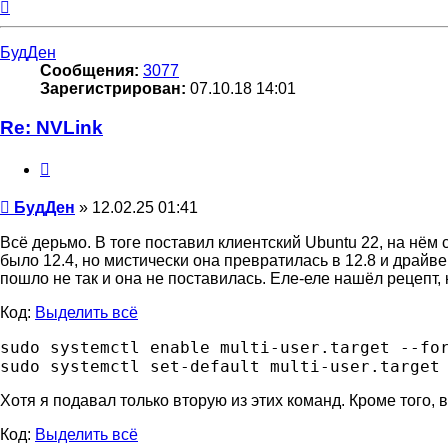
Вернуться
к
началу
БудДен
Сообщения:
3077
Зарегистрирован:
07.10.18 14:01
Re: NVLink
Цитата
Сообщение
БудДен
»
12.02.25 01:41
Всё дерьмо. В тоге поставил клиентский Ubuntu 22, на нём 
было 12.4, но мистически она превратилась в 12.8 и драйвер
пошло не так и она не поставилась. Еле-еле нашёл рецепт, 
Код:
Выделить всё
sudo systemctl enable multi-user.target --for
Хотя я подавал только вторую из этих команд. Кроме того,
Код:
Выделить всё