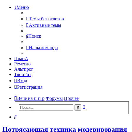
↓Меню
Темы без ответов
Активные темы
Поиск
Наша команда
ПланА
Ремесло
Альтпрог
ТвойГит
Вход
Регистрация
Вече на п-п-р
Форумы
Прочее
Расширенный
Поиск
поиск
Поиск
Потрясающая техника модерирования