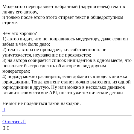
Модератор переправляет набранный (нарушителем) текст в
личку его автору,
и только после этого этого стирает текст в общедоступном
стриме.
Чем это хорошо?
1) автор видит, что не понравилось модератору, даже если он
забыл в чём было дело;
2) текст автора не пропадает, т.е. собственность не
уничтожается, неуважение не проявляется;
3) на автора собирается список инцидентов в одном месте, что
позволяет быстро сделать об авторе вывод другим
модераторам;
4) подход можно расширить, если добавить в модель движка
юрисдикции. Тогда контент станет можно вытеснять из одной
юрисдикции в другую. Ну или можно в несколько движков
вставить совместимое API, но это уже технические детали
Не мог не поделиться такой находкой.
Вернуться
к
началу
Ответить