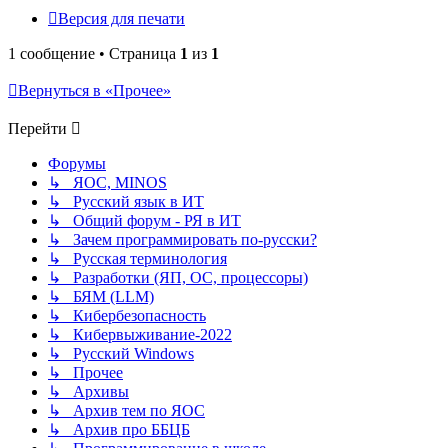
Версия для печати
1 сообщение • Страница
1
из
1
Вернуться в «Прочее»
Перейти
Форумы
↳ ЯОС, MINOS
↳ Русский язык в ИТ
↳ Общий форум - РЯ в ИТ
↳ Зачем программировать по-русски?
↳ Русская терминология
↳ Разработки (ЯП, ОС, процессоры)
↳ БЯМ (LLM)
↳ Кибербезопасность
↳ Кибервыживание-2022
↳ Русский Windows
↳ Прочее
↳ Архивы
↳ Архив тем по ЯОС
↳ Архив про ББЦБ