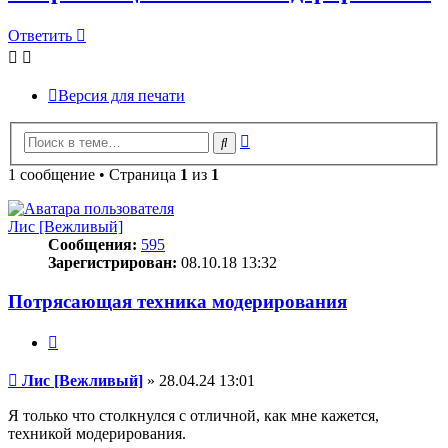
Ответить
Версия для печати
Расширенный
Поиск
поиск
1 сообщение • Страница
1
из
1
Лис [Вежливый]
Сообщения:
595
Зарегистрирован:
08.10.18 13:32
Потрясающая техника модерирования
Цитата
Сообщение
Лис [Вежливый]
»
28.04.24 13:01
Я только что столкнулся с отличной, как мне кажется,
техникой модерирования.