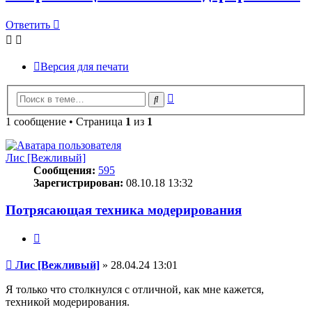
Ответить
Версия для печати
Расширенный
Поиск
поиск
1 сообщение • Страница
1
из
1
Лис [Вежливый]
Сообщения:
595
Зарегистрирован:
08.10.18 13:32
Потрясающая техника модерирования
Цитата
Сообщение
Лис [Вежливый]
»
28.04.24 13:01
Я только что столкнулся с отличной, как мне кажется,
техникой модерирования.