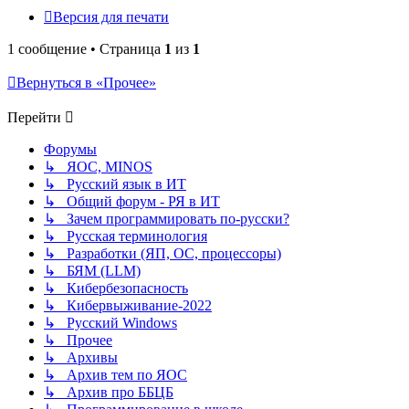
Версия для печати
1 сообщение • Страница
1
из
1
Вернуться в «Прочее»
Перейти
Форумы
↳ ЯОС, MINOS
↳ Русский язык в ИТ
↳ Общий форум - РЯ в ИТ
↳ Зачем программировать по-русски?
↳ Русская терминология
↳ Разработки (ЯП, ОС, процессоры)
↳ БЯМ (LLM)
↳ Кибербезопасность
↳ Кибервыживание-2022
↳ Русский Windows
↳ Прочее
↳ Архивы
↳ Архив тем по ЯОС
↳ Архив про ББЦБ