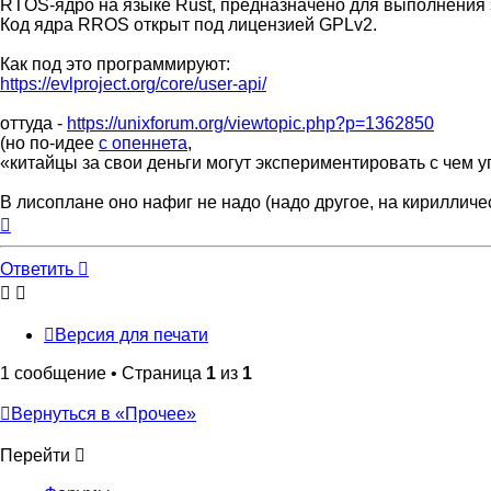
RTOS-ядро на языке Rust, предназначено для выполнения 
Код ядра RROS открыт под лицензией GPLv2.
Как под это программируют:
https://evlproject.org/core/user-api/
оттуда -
https://unixforum.org/viewtopic.php?p=1362850
(но по-идее
с опеннета
,
«китайцы за свои деньги могут экспериментировать с чем уг
В лисоплане оно нафиг не надо (надо другое, на кирилличе
Вернуться
к
началу
Ответить
Версия для печати
1 сообщение • Страница
1
из
1
Вернуться в «Прочее»
Перейти