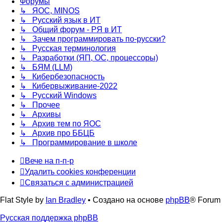
Форумы
↳ ЯОС, MINOS
↳ Русский язык в ИТ
↳ Общий форум - РЯ в ИТ
↳ Зачем программировать по-русски?
↳ Русская терминология
↳ Разработки (ЯП, ОС, процессоры)
↳ БЯМ (LLM)
↳ Кибербезопасность
↳ Кибервыживание-2022
↳ Русский Windows
↳ Прочее
↳ Архивы
↳ Архив тем по ЯОС
↳ Архив про ББЦБ
↳ Программирование в школе
Вече на п-п-р
Удалить cookies конференции
Связаться с администрацией
Flat Style by
Ian Bradley
• Создано на основе
phpBB
® Forum 
Русская поддержка phpBB