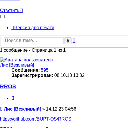
Ответить
Версия для печати
Расширенный
Поиск
поиск
1 сообщение • Страница
1
из
1
Лис [Вежливый]
Сообщения:
595
Зарегистрирован:
08.10.18 13:32
RROS
Цитата
Сообщение
Лис [Вежливый]
»
14.12.23 04:56
https://github.com/BUPT-OS/RROS