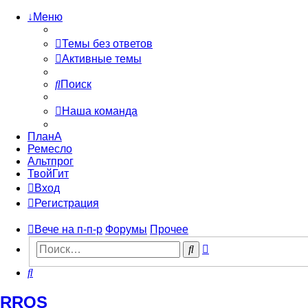
↓Меню
Темы без ответов
Активные темы
Поиск
Наша команда
ПланА
Ремесло
Альтпрог
ТвойГит
Вход
Регистрация
Вече на п-п-р
Форумы
Прочее
Расширенный
Поиск
поиск
Поиск
RROS