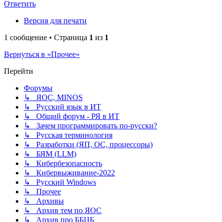
Ответить
Версия для печати
1 сообщение • Страница
1
из
1
Вернуться в «Прочее»
Перейти
Форумы
↳ ЯОС, MINOS
↳ Русский язык в ИТ
↳ Общий форум - РЯ в ИТ
↳ Зачем программировать по-русски?
↳ Русская терминология
↳ Разработки (ЯП, ОС, процессоры)
↳ БЯМ (LLM)
↳ Кибербезопасность
↳ Кибервыживание-2022
↳ Русский Windows
↳ Прочее
↳ Архивы
↳ Архив тем по ЯОС
↳ Архив про ББЦБ