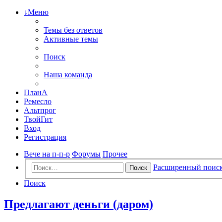
↓Меню
Темы без ответов
Активные темы
Поиск
Наша команда
ПланА
Ремесло
Альтпрог
ТвойГит
Вход
Регистрация
Вече на п-п-р
Форумы
Прочее
Расширенный поис
Поиск
Поиск
Предлагают деньги (даром)