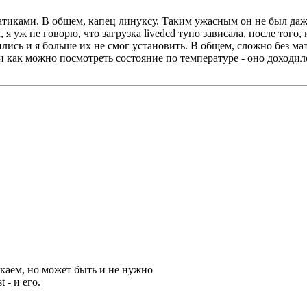
атиками. В общем, капец линуксу. Таким ужасным он не был даже 
, я уж не говорю, что загрузка livedcd тупо зависала, после того
ились и я больше их не смог установить. В общем, сложно без мат
и как можно посмотреть состояние по температуре - оно доходил
пускаем, но может быть и не нужно
 - и его.
.