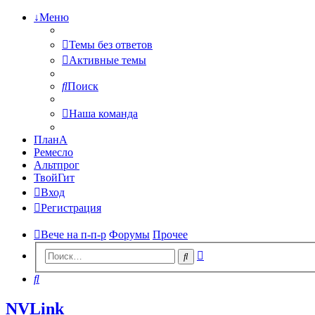
↓Меню
Темы без ответов
Активные темы
Поиск
Наша команда
ПланА
Ремесло
Альтпрог
ТвойГит
Вход
Регистрация
Вече на п-п-р
Форумы
Прочее
Расширенный
Поиск
поиск
Поиск
NVLink