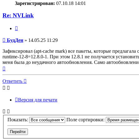
Зарегистрирован:
07.10.18 14:01
Re: NVLink
Цитата
Сообщение
БудДен
»
14.05.25 11:29
Зафиксировал (apt-cache mark) все пакеты, которые предлагала о
runtime-12-8=12.8.0-1. При этом 12.8.1 не получается установи
меня была до неудачного автообновления. Само автообновлени
Вернуться
к
началу
Ответить
Версия для печати
Показать:
Поле сортировки: