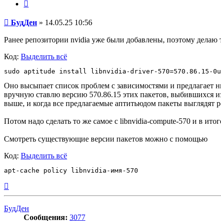
Цитата
Сообщение
БудДен
»
14.05.25 10:56
Ранее репозитории nvidia уже были добавлены, поэтому делаю 
Код:
Выделить всё
Оно высыпает список проблем с зависимостями и предлагает нич
вручную ставлю версию 570.86.15 этих пакетов, выбившихся из
выше, и когда все предлагаемые аптитьюдом пакеты выглядят р
Потом надо сделать то же самое с libnvidia-compute-570 и в итоге
Смотреть существующие версии пакетов можно с помощью
Код:
Выделить всё
Вернуться
к
началу
БудДен
Сообщения:
3077