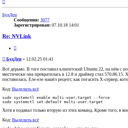
Вернуться
к
началу
БудДен
Сообщения:
3077
Зарегистрирован:
07.10.18 14:01
Re: NVLink
Цитата
Сообщение
БудДен
»
12.02.25 01:41
Всё дерьмо. В тоге поставил клиентский Ubuntu 22, на нём с по
мистически она превратилась в 12.8 и драйвер стал 570.86.15. Х
поставилась. Еле-еле нашёл рецепт, как погасить X-сервер, кото
Код:
Выделить всё
sudo systemctl enable multi-user.target --force

Хотя я подавал только вторую из этих команд. Кроме того, в 
Код:
Выделить всё