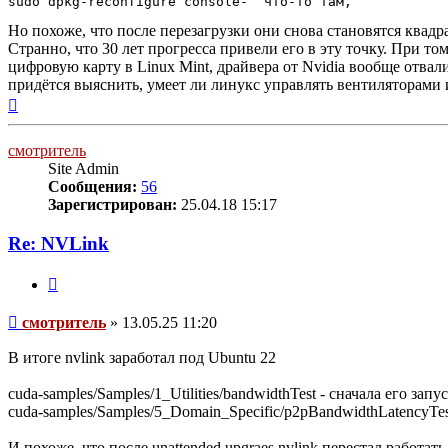
Но похоже, что после перезагрузки они снова становятся квадр
Странно, что 30 лет прогресса привели его в эту точку. При том
цифровую карту в Linux Mint, драйвера от Nvidia вообще отвал
придётся выяснить, умеет ли линукс управлять вентиляторами 
Вернуться
к
началу
смотритель
Site Admin
Сообщения:
56
Зарегистрирован:
25.04.18 15:17
Re: NVLink
Цитата
Сообщение
смотритель
»
13.05.25 11:20
В итоге nvlink заработал под Ubuntu 22
cuda-samples/Samples/1_Utilities/bandwidthTest - сначала его за
cuda-samples/Samples/5_Domain_Specific/p2pBandwidthLatencyTest
И похоже, что после unattended upgraes nvlink перестал работать