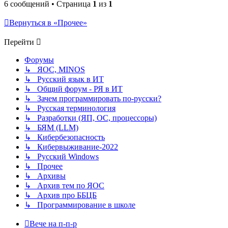
6 сообщений • Страница
1
из
1
Вернуться в «Прочее»
Перейти
Форумы
↳ ЯОС, MINOS
↳ Русский язык в ИТ
↳ Общий форум - РЯ в ИТ
↳ Зачем программировать по-русски?
↳ Русская терминология
↳ Разработки (ЯП, ОС, процессоры)
↳ БЯМ (LLM)
↳ Кибербезопасность
↳ Кибервыживание-2022
↳ Русский Windows
↳ Прочее
↳ Архивы
↳ Архив тем по ЯОС
↳ Архив про ББЦБ
↳ Программирование в школе
Вече на п-п-р