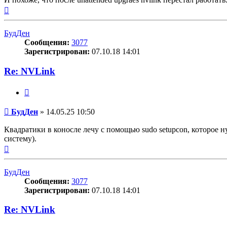
Вернуться
к
началу
БудДен
Сообщения:
3077
Зарегистрирован:
07.10.18 14:01
Re: NVLink
Цитата
Сообщение
БудДен
»
14.05.25 10:50
Квадратики в коносле лечу с помощью sudo setupcon, которое 
систему).
Вернуться
к
началу
БудДен
Сообщения:
3077
Зарегистрирован:
07.10.18 14:01
Re: NVLink