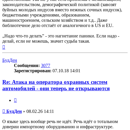
законодательством, демографической политикой (завозят
буйных молодых индусов вместо нежных сочных индусок),
бюджетными учреждениями, образованием,
машиностроением, сельским хозяйством и т.д.. Даже
библиотечное дело отстаёт от аналогичного в US и EU.
„Надо что-то делать” - это нагнетание паники. Если надо -
делай, если не можешь, значит судьба такая.
Вернуться
к
началу
БудДен
Сообщения:
3077
Зарегистрирован:
07.10.18 14:01
Re: Атака на оператора охранных систем
автомобилей - они теперь не открываются
Цитата
Сообщение
БудДен
»
08.02.26 14:11
О языке здесь вообще речь не идёт. Речь идёт о тотальном
доверии импортному оборудованию и инфраструктуре.