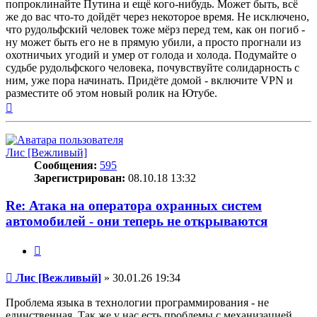
попроклинайте Путина и ещё кого-нибудь. Может быть, всё
же до вас что-то дойдёт через некоторое время. Не исключено,
что рудольфский человек тоже мёрз перед тем, как он погиб -
ну может быть его не в прямую убили, а просто прогнали из
охотничьих угодий и умер от голода и холода. Подумайте о
судьбе рудольфского человека, почувствуйте солидарность с
ним, уже пора начинать. Придёте домой - включите VPN и
разместите об этом новый ролик на Ютубе.
Вернуться
к
началу
Лис [Вежливый]
Сообщения:
595
Зарегистрирован:
08.10.18 13:32
Re: Атака на оператора охранных систем
автомобилей - они теперь не открываются
Цитата
Сообщение
Лис [Вежливый]
»
30.01.26 19:34
Проблема языка в технологии программирования - не
единственная. Так же у нас есть проблемы с механизацией,