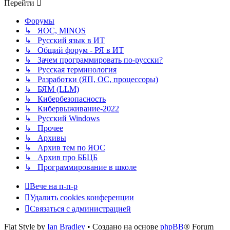
Перейти
Форумы
↳ ЯОС, MINOS
↳ Русский язык в ИТ
↳ Общий форум - РЯ в ИТ
↳ Зачем программировать по-русски?
↳ Русская терминология
↳ Разработки (ЯП, ОС, процессоры)
↳ БЯМ (LLM)
↳ Кибербезопасность
↳ Кибервыживание-2022
↳ Русский Windows
↳ Прочее
↳ Архивы
↳ Архив тем по ЯОС
↳ Архив про ББЦБ
↳ Программирование в школе
Вече на п-п-р
Удалить cookies конференции
Связаться с администрацией
Flat Style by
Ian Bradley
• Создано на основе
phpBB
® Forum