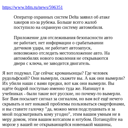
https://www.bfm.ru/news/596351
Оператор охранных систем Delta заявил об атаке
хакеров из-за рубежа. Больше всего жалоб
поступило на охранную систему автомобиля.
Приложение для отслеживания безопасности авто
не работает, нет информации о срабатывании
датчиков удара, не работает автозапуск,
невозможно отследить местоположение авто. На
автомобилях нового поколения не открываются
двери с ключа, не заводится двигатель.
Я вот подумал. Где сейчас кроманьонцы? Где человек
рудольфский? Они вымерли, скажете вы. А как они вымерли?
Их убили наши с вами предки, вот как они вымерли. Вы
идёте бодрой поступью именно туда же. Напишут в
учебниках - были такие вот русские, но почему-то вымерли.
Бог Вам посылает сигнал за сигналом, но вам всё ещё нечего
скрывать и нет никакой проблемы пользоваться смартфонами,
и вы ставите галочку "да, можно меня подслушивать и за
мной подсматривать кому угодно", этим вашим умным не в
меру домом, этим вашим вотсапом и ютубом. Потанцуйте на
морозе у вашей не открывающейся новенькой машины,