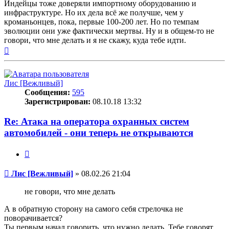
Индейцы тоже доверяли импортному оборудованию и
инфраструктуре. Но их дела всё же получше, чем у
кроманьонцев, пока, первые 100-200 лет. Но по темпам
эволюции они уже фактически мертвы. Ну и в общем-то не
говори, что мне делать и я не скажу, куда тебе идти.
Вернуться
к
началу
Лис [Вежливый]
Сообщения:
595
Зарегистрирован:
08.10.18 13:32
Re: Атака на оператора охранных систем
автомобилей - они теперь не открываются
Цитата
Сообщение
Лис [Вежливый]
»
08.02.26 21:04
не говори, что мне делать
А в обратную сторону на самого себя стрелочка не
поворачивается?
Ты первым начал говорить, что нужно делать. Тебе говорят