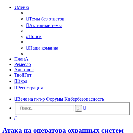
↓Меню
Темы без ответов
Активные темы
Поиск
Наша команда
ПланА
Ремесло
Альтпрог
ТвойГит
Вход
Регистрация
Вече на п-п-р
Форумы
Кибербезопасность
Расширенный
Поиск
поиск
Поиск
Атака на оператора охранных систем