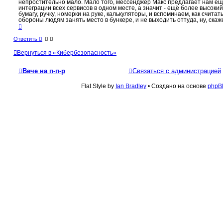
непростительно мало. Мало того, мессенджер Макс предлагает нам ещ
и
интеграции всех сервисов в одном месте, а значит - ещё более высоки
е
бумагу, ручку, номерки на руке, калькуляторы, и вспоминаем, как счита
обороны людям занять место в бункере, и не выходить оттуда, ну, скаж
В
е
р
Ответить
н
у
Вернуться в «Кибербезопасность»
т
ь
с
Вече на п-п-р
Связаться с администрацией
я
к
н
Flat Style by
Ian Bradley
• Создано на основе
phpB
а
ч
а
л
у