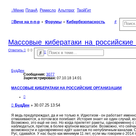
↓Меню
ПланА
Ремесло
Альтпрог
ТвойГит
П
Вече на п-п-р
Форумы
Кибербезопасность
о
и
Массовые кибератаки на российские 
с
Ответить
Р
П
к
а
о
с
и
ш
с
и
р
к
БудДен
е
Сообщения:
3077
н
Зарегистрирован:
07.10.18 14:01
н
ы
й
МАССОВЫЕ КИБЕРАТАКИ НА РОССИЙСКИЕ ОРГАНИЗАЦИИ
п
о
Ц
и
и
с
т
С
БудДен
»
30.07.25 13:54
к
а
о
т
а
о
Я ведь предупреждал, да и не только я. Идиотизм - он работает именн
отмахиваются, а потом все погибают. История знает не один случай, ко
б
Возможно, это ещё не оно. Но когда прилетят ракеты, одновременно с 
щ
наблюдаться, притом, в более крупном масштабе. Возможно, что сейч
е
возможности и одновременно идёт шантаж по непубличным каналам. От
Рус, сдавайся. У нас было как минимум 11 лет, если мы говорим о 2014 
н