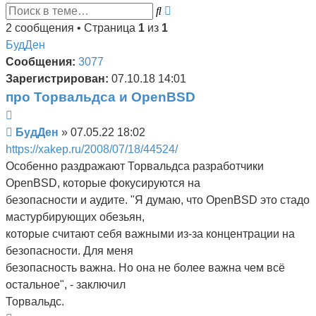
Поиск
Расширенный
поиск
2 сообщения • Страница
1
из
1
БудДен
Сообщения:
3077
Зарегистрирован:
07.10.18 14:01
про Торвальдса и OpenBSD
Цитата
Сообщение
БудДен
»
07.05.22 18:02
https://xakep.ru/2008/07/18/44524/
Особенно раздражают Торвальдса разработчики
OpenBSD, которые фокусируются на
безопасности и аудите. "Я думаю, что OpenBSD это стадо
мастурбирующих обезьян,
которые считают себя важными из-за концентрации на
безопасности. Для меня
безопасность важна. Но она не более важна чем всё
остальное", - заключил
Торвальдс.