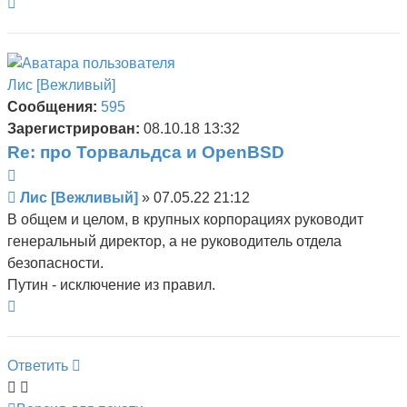
Вернуться
к
началу
Лис [Вежливый]
Сообщения:
595
Зарегистрирован:
08.10.18 13:32
Re: про Торвальдса и OpenBSD
Цитата
Сообщение
Лис [Вежливый]
»
07.05.22 21:12
В общем и целом, в крупных корпорациях руководит
генеральный директор, а не руководитель отдела
безопасности.
Путин - исключение из правил.
Вернуться
к
началу
Ответить