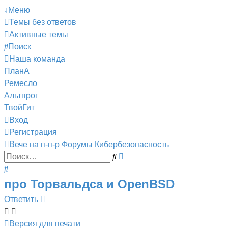
↓Меню
Темы без ответов
Активные темы
Поиск
Наша команда
ПланА
Ремесло
Альтпрог
ТвойГит
Вход
Регистрация
Вече на п-п-р
Форумы
Кибербезопасность
Поиск
Расширенный
Поиск
поиск
про Торвальдса и OpenBSD
Ответить
Версия для печати