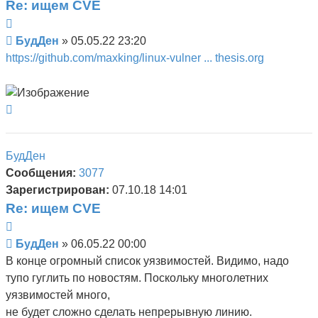
Re: ищем CVE
Цитата
Сообщение
БудДен
»
05.05.22 23:20
https://github.com/maxking/linux-vulner ... thesis.org
Вернуться
к
началу
БудДен
Сообщения:
3077
Зарегистрирован:
07.10.18 14:01
Re: ищем CVE
Цитата
Сообщение
БудДен
»
06.05.22 00:00
В конце огромный список уязвимостей. Видимо, надо
тупо гуглить по новостям. Поскольку многолетних
уязвимостей много,
не будет сложно сделать непрерывную линию.