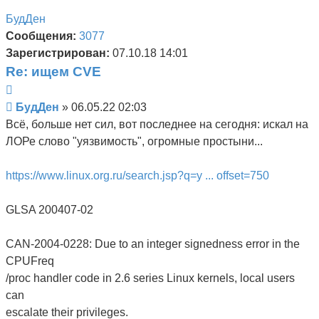
началу
БудДен
Сообщения:
3077
Зарегистрирован:
07.10.18 14:01
Re: ищем CVE
Цитата
Сообщение
БудДен
»
06.05.22 02:03
Всё, больше нет сил, вот последнее на сегодня: искал на
ЛОРе слово "уязвимость", огромные простыни...
https://www.linux.org.ru/search.jsp?q=у ... offset=750
GLSA 200407-02
CAN-2004-0228: Due to an integer signedness error in the
CPUFreq
/proc handler code in 2.6 series Linux kernels, local users
can
escalate their privileges.