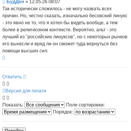
Сообщение
БудДен
»
12.05.26 08:07
Так исторически сложилось - не могу назвать всех
причин. Но, честно сказать, изначально бесовский линукс
- это явно не то, что я хотел бы видеть вообще, а тем
более в религиозном контексте. Вероятно, альт - это
лучший из "российских линуксов", но с некоторых рынков
его вынесли и вряд ли он сможет туда вернуться без
помощи высших сил.
Вернуться
к
началу
Ответить
Версия для печати
Показать:
Поле сортировки:
Порядок: