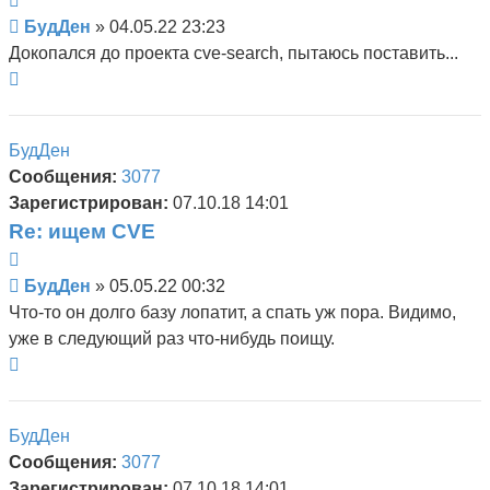
Сообщение
БудДен
»
04.05.22 23:23
Докопался до проекта cve-search, пытаюсь поставить...
Вернуться
к
началу
БудДен
Сообщения:
3077
Зарегистрирован:
07.10.18 14:01
Re: ищем CVE
Цитата
Сообщение
БудДен
»
05.05.22 00:32
Что-то он долго базу лопатит, а спать уж пора. Видимо,
уже в следующий раз что-нибудь поищу.
Вернуться
к
началу
БудДен
Сообщения:
3077
Зарегистрирован:
07.10.18 14:01