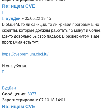
Re: ищем CVE
Цитата
Сообщение
БудДен
»
05.05.22 19:45
В общеМ, то ли санкции, то ли кривая программа, но
скрипты, которые должны работать 45 минут и более,
где-то довольно быстро падают. В развёрнутом виде
программа есть тут:
https://cvepremium.circl.lu/
И она убогая.
Вернуться
к
началу
БудДен
Сообщения:
3077
Зарегистрирован:
07.10.18 14:01
Re: ищем CVE