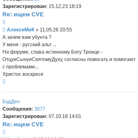
Зарегистрирован:
15.12.23 18:19
Re: ищем CVE
Цитата
Сообщение
АлексеМиК
»
11.05.26 20:55
А зачем вам убунта ?
У меня - русский альт ...
На форуме, слава истинному Богу Троице -
ОтцуиСынуиСвятомуДуху, согласны помогать и помогают
с проблемами...
Христос воскресе
Вернуться
к
началу
БудДен
Сообщения:
3077
Зарегистрирован:
07.10.18 14:01
Re: ищем CVE
Цитата