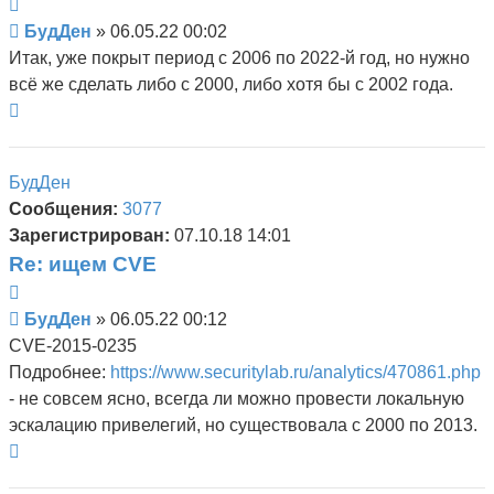
Цитата
Сообщение
БудДен
»
06.05.22 00:02
Итак, уже покрыт период с 2006 по 2022-й год, но нужно
всё же сделать либо с 2000, либо хотя бы с 2002 года.
Вернуться
к
началу
БудДен
Сообщения:
3077
Зарегистрирован:
07.10.18 14:01
Re: ищем CVE
Цитата
Сообщение
БудДен
»
06.05.22 00:12
CVE-2015-0235
Подробнее:
https://www.securitylab.ru/analytics/470861.php
- не совсем ясно, всегда ли можно провести локальную
эскалацию привелегий, но существовала с 2000 по 2013.
Вернуться
к