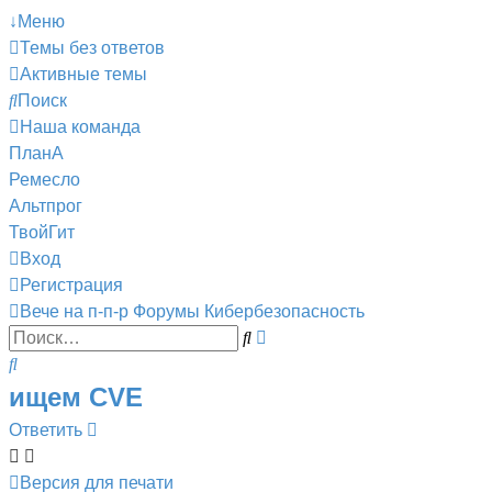
↓Меню
Темы без ответов
Активные темы
Поиск
Наша команда
ПланА
Ремесло
Альтпрог
ТвойГит
Вход
Регистрация
Вече на п-п-р
Форумы
Кибербезопасность
Поиск
Расширенный
Поиск
поиск
ищем CVE
Ответить
Версия для печати