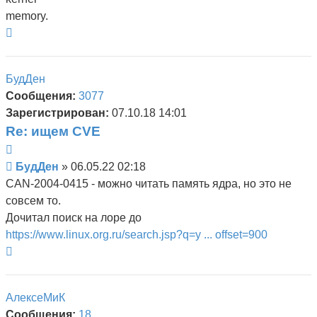
memory.
Вернуться
к
началу
БудДен
Сообщения:
3077
Зарегистрирован:
07.10.18 14:01
Re: ищем CVE
Цитата
Сообщение
БудДен
»
06.05.22 02:18
CAN-2004-0415 - можно читать память ядра, но это не
совсем то.
Дочитал поиск на лоре до
https://www.linux.org.ru/search.jsp?q=у ... offset=900
Вернуться
к
началу
АлексеМиК
Сообщения:
18