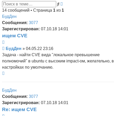
Поиск
Расширенный
поиск
14 сообщений • Страница
1
из
1
БудДен
Сообщения:
3077
Зарегистрирован:
07.10.18 14:01
ищем CVE
Цитата
Сообщение
БудДен
»
04.05.22 23:16
Задача - найти CVE вида "локальное превышение
полномочий" в ubuntu с высоким impact-ом, желательно, в
настройках по умолчанию.
Вернуться
к
началу
БудДен
Сообщения:
3077
Зарегистрирован:
07.10.18 14:01
Re: ищем CVE
Цитата