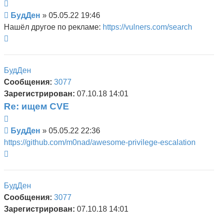
Цитата
Сообщение
БудДен
»
05.05.22 19:46
Нашёл другое по рекламе:
https://vulners.com/search
Вернуться
к
началу
БудДен
Сообщения:
3077
Зарегистрирован:
07.10.18 14:01
Re: ищем CVE
Цитата
Сообщение
БудДен
»
05.05.22 22:36
https://github.com/m0nad/awesome-privilege-escalation
Вернуться
к
началу
БудДен
Сообщения:
3077
Зарегистрирован:
07.10.18 14:01