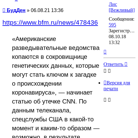
Лис
Сообщение
[Вежливый]
БудДен
»
06.08.21 13:36
Сообщения:
https://www.bfm.ru/news/478436
595
Зарегистрирован:
08.10.18
«Американские
13:32
разведывательные ведомства
Вернуться
копаются в сокровищнице
к
началу
Ответить
генетических данных, которые
могут стать ключом к загадке
Версия для
о происхождении
печати
коронавируса», — начинает
статью об утечке CNN. По
данным телеканала,
спецслужбы США в какой-то
момент и каким-то образом —
возможно, в результате