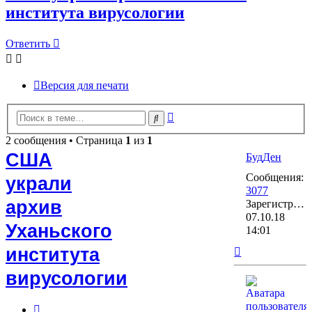
института вирусологии
Ответить
Версия для печати
Расширенный
Поиск
поиск
2 сообщения • Страница
1
из
1
США
БудДен
Сообщения:
украли
3077
архив
Зарегистрирован:
07.10.18
Уханьского
14:01
Вернуться
института
к
вирусологии
началу
Цитата