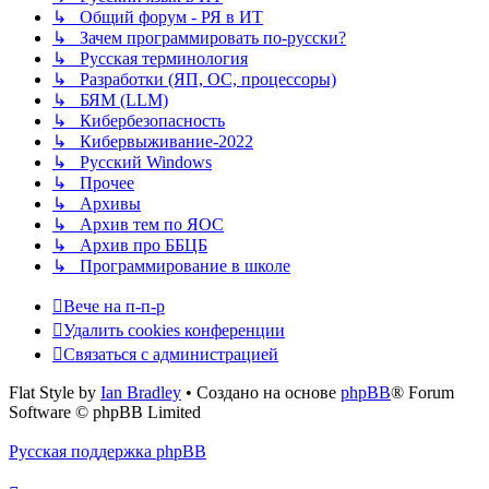
↳ Общий форум - РЯ в ИТ
↳ Зачем программировать по-русски?
↳ Русская терминология
↳ Разработки (ЯП, ОС, процессоры)
↳ БЯМ (LLM)
↳ Кибербезопасность
↳ Кибервыживание-2022
↳ Русский Windows
↳ Прочее
↳ Архивы
↳ Архив тем по ЯОС
↳ Архив про ББЦБ
↳ Программирование в школе
Вече на п-п-р
Удалить cookies конференции
Связаться с администрацией
Flat Style by
Ian Bradley
• Создано на основе
phpBB
® Forum
Software © phpBB Limited
Русская поддержка phpBB