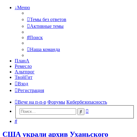
↓Меню
Темы без ответов
Активные темы
Поиск
Наша команда
ПланА
Ремесло
Альтпрог
ТвойГит
Вход
Регистрация
Вече на п-п-р
Форумы
Кибербезопасность
Расширенный
Поиск
поиск
Поиск
США украли архив Уханьского