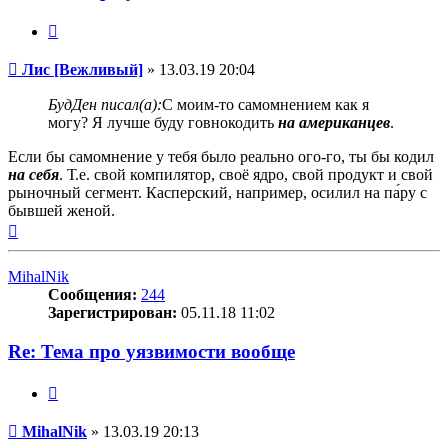
Цитата
Сообщение
Лис [Вежливый]
»
13.03.19 20:04
БудДен писал(а):
С моим-то самомнением как я
могу? Я лучше буду говнокодить
на американцев
.
Если бы самомнение у тебя было реально ого-го, ты бы кодил
на себя
. Т.е. свой компилятор, своё ядро, свой продукт и свой
рыночный сегмент. Касперский, например, осилил на па́ру с
бывшей женой.
Вернуться
к
началу
MihalNik
Сообщения:
244
Зарегистрирован:
05.11.18 11:02
Re: Тема про уязвимости вообще
Цитата
Сообщение
MihalNik
»
13.03.19 20:13