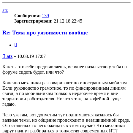
к
началу
atz
Сообщения:
139
Зарегистрирован:
21.12.18 22:45
Re: Тема про уязвимости вообще
Цитата
Сообщение
atz
»
10.03.19 17:07
Как ты это себе представляешь, верхнее начальство у тебя на
форуме сидеть будет, или что?
Конечно механики разговаривают по иностранным мобилам.
Если руководство грамотное, то по фиксированным линиям
связи, а по мобильникам только в нерабочее время и вне
территории работодателя. Но это я так, на кофейной гуще
гадаю.
Чего уж там, вот допустим тут поднимаются казалось бы
важные темы, но общение происходит в незащищённой среде.
От остальных то чего ожидать в этом случае? Что механики
вдруг начнут разбираться в тонкостях современных ИТ?