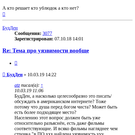
А кто решает кто ублюдок а кто нет?
Вернуться
к
началу
БудДен
Сообщения:
3077
Зарегистрирован:
07.10.18 14:01
Re: Тема про уязвимости вообще
Цитата
Сообщение
БудДен
»
10.03.19 14:22
atz
писал(а):
↑
10.03.19 11:06
БудДен, а насколько целесообразно это писать/
обсуждать в американском интернете? Тоже
потому что душа перед богом чиста? Может быть
есть более подходящее место?
Населению этот вопрос должен быть уже
относительно разъяснён, есть даже фильмы
соответствующие. И всяко фильмы нагляднее чем
строчка "в ПО xxx найдена уязвимость yyy,