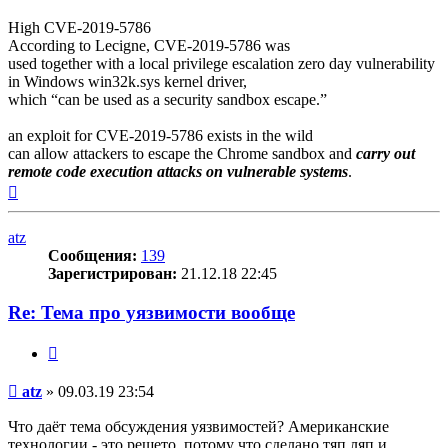
High CVE-2019-5786
According to Lecigne, CVE-2019-5786 was
used together with a local privilege escalation zero day vulnerability
in Windows win32k.sys kernel driver,
which “can be used as a security sandbox escape.”
an exploit for CVE-2019-5786 exists in the wild
can allow attackers to escape the Chrome sandbox and
carry out
remote code execution attacks on vulnerable systems
.
Вернуться
к
началу
atz
Сообщения:
139
Зарегистрирован:
21.12.18 22:45
Re: Тема про уязвимости вообще
Цитата
Сообщение
atz
»
09.03.19 23:54
Что даёт тема обсуждения уязвимостей? Американские
технологии - это решето, потому что сделано тяп ляп и