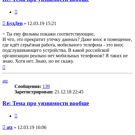
Цитата
Сообщение
БудДен
»
12.03.19 15:21
> Ты ему фильмы покажи соответствующие,
И что, это прекратит утечку данных? Даже внос в помещение,
где идёт серьёзная работа, мобильного телефона - это внос
подслушивающего устройства. В какой российской
организации реально нет мобильных телефонов? Я таких не
знаю. Хотя нет. Знаю, но не скажу.
Вернуться
к
началу
atz
Сообщения:
139
Зарегистрирован:
21.12.18 22:45
Re: Тема про уязвимости вообще
Цитата
Сообщение
atz
»
12.03.19 16:06