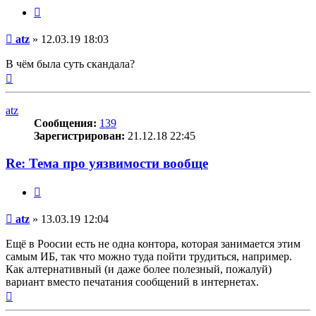
Цитата
Сообщение
atz
»
12.03.19 18:03
В чём была суть скандала?
Вернуться
к
началу
atz
Сообщения:
139
Зарегистрирован:
21.12.18 22:45
Re: Тема про уязвимости вообще
Цитата
Сообщение
atz
»
13.03.19 12:04
Ещё в Роосии есть не одна контора, которая занимается этим
самым ИБ, так что можно туда пойти трудиться, например.
Как алтернативный (и даже более полезный, пожалуй)
вариант вместо печатания сообщений в интернетах.
Вернуться
к