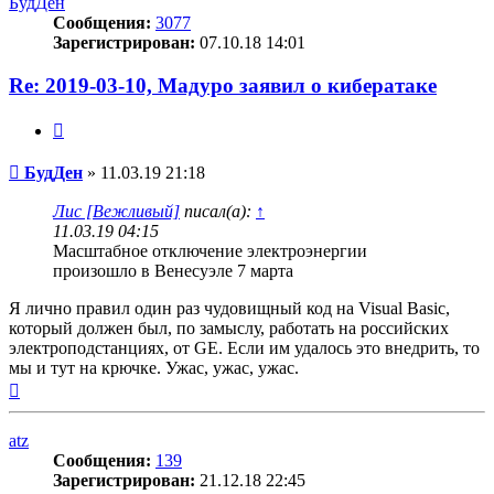
БудДен
Сообщения:
3077
Зарегистрирован:
07.10.18 14:01
Re: 2019-03-10, Мадуро заявил о кибератаке
Цитата
Сообщение
БудДен
»
11.03.19 21:18
Лис [Вежливый]
писал(а):
↑
11.03.19 04:15
Масштабное отключение электроэнергии
произошло в Венесуэле 7 марта
Я лично правил один раз чудовищный код на Visual Basic,
который должен был, по замыслу, работать на российских
электроподстанциях, от GE. Если им удалось это внедрить, то
мы и тут на крючке. Ужас, ужас, ужас.
Вернуться
к
началу
atz
Сообщения:
139
Зарегистрирован:
21.12.18 22:45