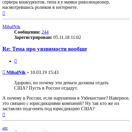
сервера конкурентов, типа я у мамки риволюционер,
насмотревшись роликов в интернете.
Вернуться
к
началу
MihalNik
Сообщения:
244
Зарегистрирован:
05.11.18 11:02
Re: Тема про уязвимости вообще
Цитата
Сообщение
MihalNik
»
10.03.19 15:43
Здорово, но почему эти деньги должны отдать
США? Пусть в России отдадут.
А почему в России, если нарушения в Узбекистане? Наверное,
это связано с юрисдикциями компаний? Ну так кто же их
заставлял подгонять под юрисдикцию США?
Вернуться
к
началу
atz