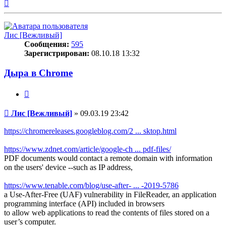
Вернуться
к
началу
Лис [Вежливый]
Сообщения:
595
Зарегистрирован:
08.10.18 13:32
Дыра в Chrome
Цитата
Сообщение
Лис [Вежливый]
»
09.03.19 23:42
https://chromereleases.googleblog.com/2 ... sktop.html
https://www.zdnet.com/article/google-ch ... pdf-files/
PDF documents would contact a remote domain with information
on the users' device --such as IP address,
https://www.tenable.com/blog/use-after- ... -2019-5786
a Use-After-Free (UAF) vulnerability in FileReader, an application
programming interface (API) included in browsers
to allow web applications to read the contents of files stored on a
user’s computer.