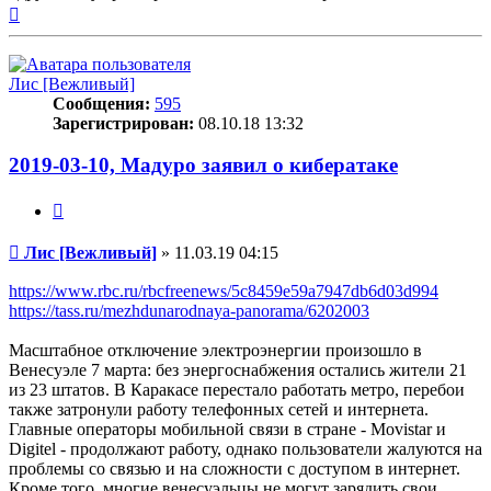
Вернуться
к
началу
Лис [Вежливый]
Сообщения:
595
Зарегистрирован:
08.10.18 13:32
2019-03-10, Мадуро заявил о кибератаке
Цитата
Сообщение
Лис [Вежливый]
»
11.03.19 04:15
https://www.rbc.ru/rbcfreenews/5c8459e59a7947db6d03d994
https://tass.ru/mezhdunarodnaya-panorama/6202003
Масштабное отключение электроэнергии произошло в
Венесуэле 7 марта: без энергоснабжения остались жители 21
из 23 штатов. В Каракасе перестало работать метро, перебои
также затронули работу телефонных сетей и интернета.
Главные операторы мобильной связи в стране - Movistar и
Digitel - продолжают работу, однако пользователи жалуются на
проблемы со связью и на сложности с доступом в интернет.
Кроме того, многие венесуэльцы не могут зарядить свои