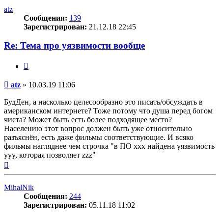
началу
atz
Сообщения:
139
Зарегистрирован:
21.12.18 22:45
Re: Тема про уязвимости вообще
Цитата
Сообщение
atz
»
10.03.19 11:06
БудДен, а насколько целесообразно это писать/обсуждать в
американском интернете? Тоже потому что душа перед богом
чиста? Может быть есть более подходящее место?
Населению этот вопрос должен быть уже относительно
разъяснён, есть даже фильмы соответствующие. И всяко
фильмы нагляднее чем строчка "в ПО xxx найдена уязвимость
yyy, которая позволяет zzz"
Вернуться
к
началу
MihalNik
Сообщения:
244
Зарегистрирован:
05.11.18 11:02