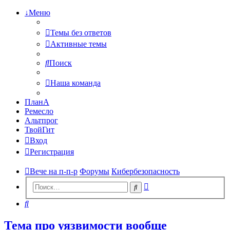
↓Меню
Темы без ответов
Активные темы
Поиск
Наша команда
ПланА
Ремесло
Альтпрог
ТвойГит
Вход
Регистрация
Вече на п-п-р
Форумы
Кибербезопасность
Расширенный
Поиск
поиск
Поиск
Тема про уязвимости вообще