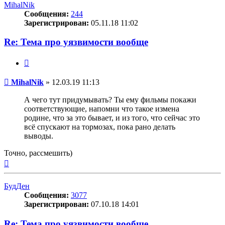
MihalNik
Сообщения:
244
Зарегистрирован:
05.11.18 11:02
Re: Тема про уязвимости вообще
Цитата
Сообщение
MihalNik
»
12.03.19 11:13
А чего тут придумывать? Ты ему фильмы покажи
соответствующие, напомни что такое измена
родине, что за это бывает, и из того, что сейчас это
всё спускают на тормозах, пока рано делать
выводы.
Точно, рассмешить)
Вернуться
к
началу
БудДен
Сообщения:
3077
Зарегистрирован:
07.10.18 14:01
Re: Тема про уязвимости вообще