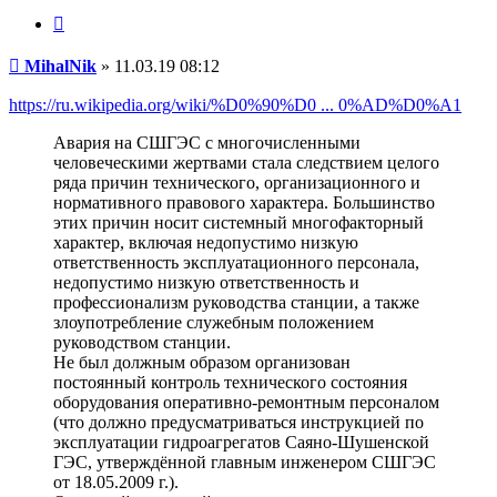
Цитата
Сообщение
MihalNik
»
11.03.19 08:12
https://ru.wikipedia.org/wiki/%D0%90%D0 ... 0%AD%D0%A1
Авария на СШГЭС с многочисленными
человеческими жертвами стала следствием целого
ряда причин технического, организационного и
нормативного правового характера. Большинство
этих причин носит системный многофакторный
характер, включая недопустимо низкую
ответственность эксплуатационного персонала,
недопустимо низкую ответственность и
профессионализм руководства станции, а также
злоупотребление служебным положением
руководством станции.
Не был должным образом организован
постоянный контроль технического состояния
оборудования оперативно-ремонтным персоналом
(что должно предусматриваться инструкцией по
эксплуатации гидроагрегатов Саяно-Шушенской
ГЭС, утверждённой главным инженером СШГЭС
от 18.05.2009 г.).