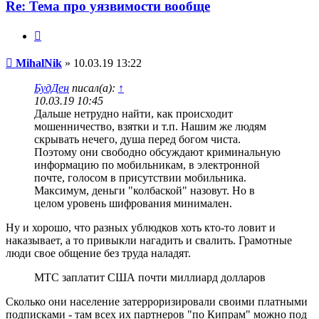
Re: Тема про уязвимости вообще
Цитата
Сообщение
MihalNik
»
10.03.19 13:22
БудДен
писал(а):
↑
10.03.19 10:45
Дальше нетрудно найти, как происходит
мошенничество, взятки и т.п. Нашим же людям
скрывать нечего, душа перед богом чиста.
Поэтому они свободно обсуждают криминальную
информацию по мобильникам, в электронной
почте, голосом в присутствии мобильника.
Максимум, деньги "колбаской" назовут. Но в
целом уровень шифрования минимален.
Ну и хорошо, что разных ублюдков хоть кто-то ловит и
наказывает, а то привыкли нагадить и свалить. Грамотные
люди свое общение без труда наладят.
МТС заплатит США почти миллиард долларов
Сколько они население затерроризировали своими платными
подписками - там всех их партнеров "по Кипрам" можно под