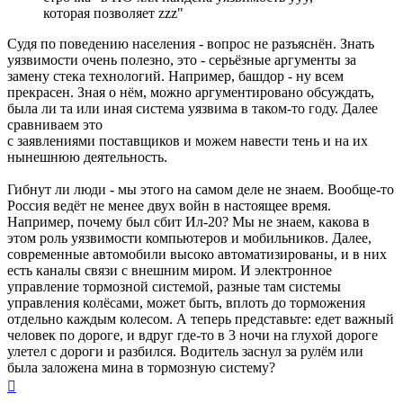
которая позволяет zzz"
Судя по поведению населения - вопрос не разъяснён. Знать
уязвимости очень полезно, это - серьёзные аргументы за
замену стека технологий. Например, башдор - ну всем
прекрасен. Зная о нём, можно аргументировано обсуждать,
была ли та или иная система уязвима в таком-то году. Далее
сравниваем это
с заявлениями поставщиков и можем навести тень и на их
нынешнюю деятельность.
Гибнут ли люди - мы этого на самом деле не знаем. Вообще-то
Россия ведёт не менее двух войн в настоящее время.
Например, почему был сбит Ил-20? Мы не знаем, какова в
этом роль уязвимости компьютеров и мобильников. Далее,
современные автомобили высоко автоматизированы, и в них
есть каналы связи с внешним миром. И электронное
управление тормозной системой, разные там системы
управления колёсами, может быть, вплоть до торможения
отдельно каждым колесом. А теперь представьте: едет важный
человек по дороге, и вдруг где-то в 3 ночи на глухой дороге
улетел с дороги и разбился. Водитель заснул за рулём или
была заложена мина в тормозную систему?
Вернуться
к