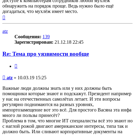
доступе к компьютерам сотрудников любой мухлёж
обнаружить на порядок проще. Ведь нужно было ещё
догадаться, что мухлёж имеет место.
Вернуться
к
началу
atz
Сообщения:
139
Зарегистрирован:
21.12.18 22:45
Re: Тема про уязвимости вообще
Цитата
Сообщение
atz
»
10.03.19 15:25
Важные люди должны знать или у них должны быть
помощники которые знают и подскажут. Президент например
у нас на отечественных самолётах летает. И эти вопросы
регулярно поднимаются на разных уровнях,
импортозамещение вот это всё. Для простого Васяна эта инфа
много ли пользы принесёт?
Проблема в том, что многие ИТ специалисты всё это знают но
с наглой рожой двигают американские интересы, типа так и
должно быть. Или сливают корпоративные документы на