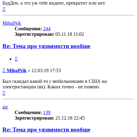
БудДен, а это уж тебе виднее, прекратит или нет.
Вернуться
к
началу
MihalNik
Сообщения:
244
Зарегистрирован:
05.11.18 11:02
Re: Тема про уязвимости вообще
Цитата
Сообщение
MihalNik
»
12.03.19 17:53
Был скандал какой-то с мобильниками в США на
электростанции (ях). Каких точно - не помню.
Вернуться
к
началу
atz
Сообщения:
139
Зарегистрирован:
21.12.18 22:45
Re: Тема про уязвимости вообще