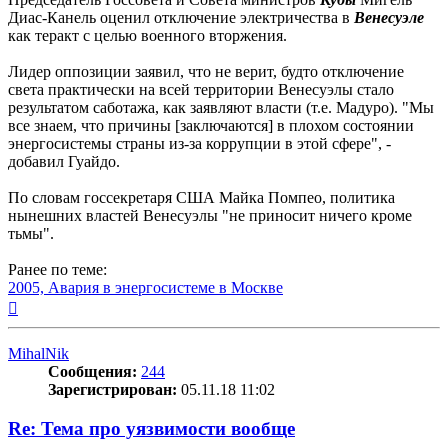
Диас-Канель оценил отключение электричества в
Венесуэле
как теракт с целью военного вторжения.
Лидер оппозиции заявил, что не верит, будто отключение
света практически на всей территории Венесуэлы стало
результатом саботажа, как заявляют власти (т.е. Мадуро). "Мы
все знаем, что причины [заключаются] в плохом состоянии
энергосистемы страны из-за коррупции в этой сфере", -
добавил Гуайдо.
По словам госсекретаря США Майка Помпео, политика
нынешних властей Венесуэлы "не приносит ничего кроме
тьмы".
Ранее по теме:
2005, Авария в энергосистеме в Москве
Вернуться
к
началу
MihalNik
Сообщения:
244
Зарегистрирован:
05.11.18 11:02
Re: Тема про уязвимости вообще