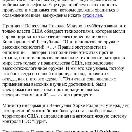
мобильные телефоны. Еще одна проблема - сохранность
продуктов и медикаментов, которые должны храниться в
охлажденном виде, вынуждены искать
сухой лед
.
Президент Венесуэлы Николас Мадуро в субботу заявил, что
только власти США обладают технологиями, которые могли
спровоцировать отключение электричества по всей
Боливарианской Республике. "Они использовали оружие
высоких технологий. <…> Правые экстремисты из
оппозиции — авторы и исполнители этих атак против
страны, и они использовали высокие технологии, которые в
мире есть только у правительства США, использовали
высокотехнологичное оружие. И мы это все узнаем, потому
что бог всегда на нашей стороне, а правда проявится —
откуда, как и кто это сделал". "Эти атаки совершались с
применением высоких научных достижений, были
электромагнитные атаки против национальных
электрических линий", — заявил президент.
Министр информации Венесуэлы Хорхе Родригес утверждает,
что причиной масштабного блэкаута стала кибератака с
территории США, направленная на автоматическую систему
контроля ГЭС "Гури".
Председатель Госсовета и Совета министров
Кубы
Мигель