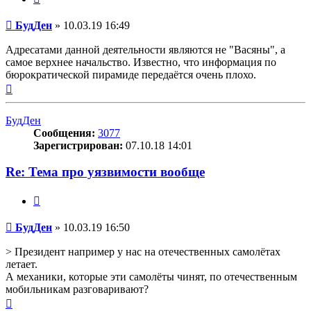
Сообщение
БудДен
»
10.03.19 16:49
Адресатами данной деятельности являются не "Васяны", а
самое верхнее начальство. Известно, что информация по
бюрократической пирамиде передаётся очень плохо.
Вернуться
к
началу
БудДен
Сообщения:
3077
Зарегистрирован:
07.10.18 14:01
Re: Тема про уязвимости вообще
Цитата
Сообщение
БудДен
»
10.03.19 16:50
> Президент например у нас на отечественных самолётах
летает.
А механики, которые эти самолёты чинят, по отечественным
мобильникам разговаривают?
Вернуться