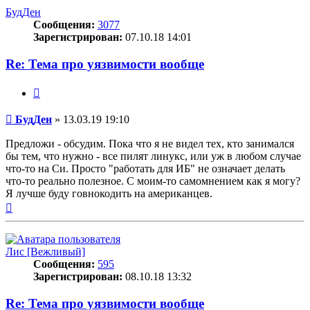
началу
БудДен
Сообщения:
3077
Зарегистрирован:
07.10.18 14:01
Re: Тема про уязвимости вообще
Цитата
Сообщение
БудДен
»
13.03.19 19:10
Предложи - обсудим. Пока что я не видел тех, кто занимался
бы тем, что нужно - все пилят линукс, или уж в любом случае
что-то на Си. Просто "работать для ИБ" не означает делать
что-то реально полезное. С моим-то самомнением как я могу?
Я лучше буду говнокодить на американцев.
Вернуться
к
началу
Лис [Вежливый]
Сообщения:
595
Зарегистрирован:
08.10.18 13:32
Re: Тема про уязвимости вообще