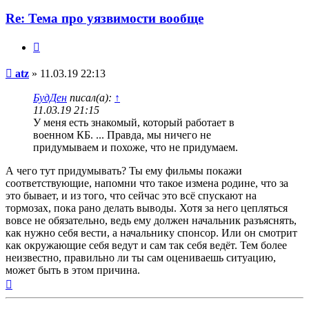
Re: Тема про уязвимости вообще
Цитата
Сообщение
atz
»
11.03.19 22:13
БудДен
писал(а):
↑
11.03.19 21:15
У меня есть знакомый, который работает в
военном КБ. ... Правда, мы ничего не
придумываем и похоже, что не придумаем.
А чего тут придумывать? Ты ему фильмы покажи
соответствующие, напомни что такое измена родине, что за
это бывает, и из того, что сейчас это всё спускают на
тормозах, пока рано делать выводы. Хотя за него цепляться
вовсе не обязательно, ведь ему должен начальник разъяснять,
как нужно себя вести, а начальнику спонсор. Или он смотрит
как окружающие себя ведут и сам так себя ведёт. Тем более
неизвестно, правильно ли ты сам оцениваешь ситуацию,
может быть в этом причина.
Вернуться
к
началу