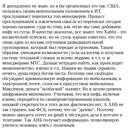
Я доподлинно не знаю, но я бы организовал это так: США,
пользуясь своим монопольным положением в ИТ,
прослушивает переписку топ-менеджеров. Процесс
прослушивания и извлечения смысла из переписки сегодня
хорошо налажен, судя по тому, как легко мы сами добываем
инфу из гугла. В качестве аналогии, все знают, что Хаббл - это
космический телескоп, но не столь хорошо известно, что это
лишь один из восьми спутников разведывательной
группировки, который был передан астрономам. Таким
образом, умножаем возможности гугла на восемь и получаем
систему тотальной слежки за всеми людьми, в т.ч. и за
менеджерами МТС. Дальше нетрудно найти, как происходит
мошенничество, взятки и т.п. Нашим же людям скрывать
нечего, душа перед богом чиста. Поэтому они свободно
обсуждают криминальную информацию по мобильникам, в
электронной почте, голосом в присутствии мобильника.
Максимум, деньги "колбаской" назовут. Но в целом уровень
шифрования минимален. Учитывая, что вся инфа, включая
ключи, передаётся по скомпрометированным каналом,
никакой секретности в этих делах фактически нет. А АНБ не
так страшен, как ФСБ, потому что он "далеко". Поэтому
можно заводить почту на gmail и обсуждать дела в вотсапе и
телеграме. Так АНБ получает информацию, позволяющую
уличить человека, взять с поличным.