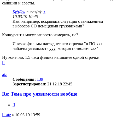
санкции и аресты.
БудДен
писал(а):
↑
10.03.19 10:45
Как, например, вскрылась ситуация с занижением
выбросов CO немецкими грузовиками?
Конкуренты могут запросто измерить, не?
И всяко фильмы нагляднее чем строчка "в ПО xxx
найдена уязвимость yyy, которая позволяет zzz"
Ну конечно, 1,5 часа фильма нагляднее одной строчки.
Вернуться
к
началу
atz
Сообщения:
139
Зарегистрирован:
21.12.18 22:45
Re: Тема про уязвимости вообще
Цитата
Сообщение
atz
»
10.03.19 13:59