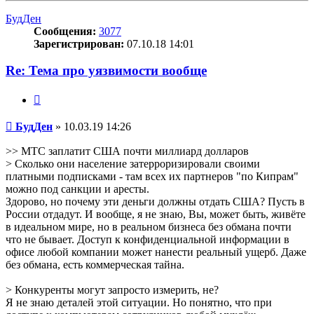
началу
БудДен
Сообщения:
3077
Зарегистрирован:
07.10.18 14:01
Re: Тема про уязвимости вообще
Цитата
Сообщение
БудДен
»
10.03.19 14:26
>> МТС заплатит США почти миллиард долларов
> Сколько они население затерроризировали своими
платными подписками - там всех их партнеров "по Кипрам"
можно под санкции и аресты.
Здорово, но почему эти деньги должны отдать США? Пусть в
России отдадут. И вообще, я не знаю, Вы, может быть, живёте
в идеальном мире, но в реальном бизнеса без обмана почти
что не бывает. Доступ к конфиденциальной информации в
офисе любой компании может нанести реальный ущерб. Даже
без обмана, есть коммерческая тайна.
> Конкуренты могут запросто измерить, не?
Я не знаю деталей этой ситуации. Но понятно, что при