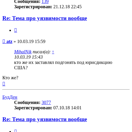
Сообщения:
139
Зарегистрирован:
21.12.18 22:45
Re: Тема про уязвимости вообще
Цитата
Сообщение
atz
»
10.03.19 15:59
MihalNik
писал(а):
↑
10.03.19 15:43
кто же их заставлял подгонять под юрисдикцию
США?
Кто же?
Вернуться
к
началу
БудДен
Сообщения:
3077
Зарегистрирован:
07.10.18 14:01
Re: Тема про уязвимости вообще
Цитата