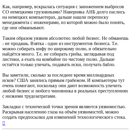
Как, например, вскрылась ситуация с занижением выбросов
CO немецкими грузовиками? Наверняка АНБ долго паслись
на немецких компьютерах, дальше нашли переписку
менеджмента с инженерами, из которой можно было понять,
где они обманывают.
Таким образом уязвим абсолютно любой бизнес. Не обманешь
- не продашь. Взятка - один из инструментов бизнеса. Т.е.
можно собирать инфу по широкому полю, и обязательно
найдётся много. Т.е. не собирать грибы, заглядывая под
листики, а ехать на комбайне по чистому полю. Дальше
остаётся только уличать, подавать иски, получать бабло.
Вы заметили, сколько за последнее время миллиардных
исков? США занялись прямым грабежом. И компьютеры тут
очень помогают, поскольку они дают возможность уличить
любой бизнес и любого чиновника в реальных преступлениях
с низкими трудозатратами.
Закладки с технической точки зрения являются уязвимостью.
Раскрывая населению глаза на объём уязвимостей, можно
создать предпосылки для изменений технологического стека.
Вернуться
к