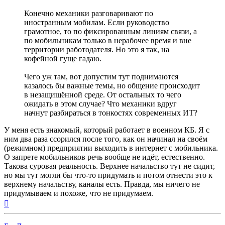
Конечно механики разговаривают по
иностранным мобилам. Если руководство
грамотное, то по фиксированным линиям связи, а
по мобильникам только в нерабочее время и вне
территории работодателя. Но это я так, на
кофейной гуще гадаю.
Чего уж там, вот допустим тут поднимаются
казалось бы важные темы, но общение происходит
в незащищённой среде. От остальных то чего
ожидать в этом случае? Что механики вдруг
начнут разбираться в тонкостях современных ИТ?
У меня есть знакомый, который работает в военном КБ. Я с
ним два раза ссорился после того, как он начинал на своём
(режимном) предприятии выходить в интернет с мобильника.
О запрете мобильников речь вообще не идёт, естественно.
Такова суровая реальность. Верхнее начальство тут не сидит,
но мы тут могли бы что-то придумать и потом отнести это к
верхнему начальству, каналы есть. Правда, мы ничего не
придумываем и похоже, что не придумаем.
Вернуться
к
началу