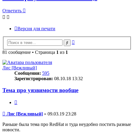
Ответить
Версия для печати
Расширенный
Поиск
поиск
81 сообщение • Страница
1
из
1
Лис [Вежливый]
Сообщения:
595
Зарегистрирован:
08.10.18 13:32
Тема про уязвимости вообще
Цитата
Сообщение
Лис [Вежливый]
»
09.03.19 23:28
Раньше была тема про RedHat и туда неудобно постить разные
новости.