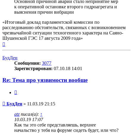
Основной причиной аварии стало непринятие мер
к оперативной остановке второго гидроагрегата и
выяснения причин вибрации
«Итоговый доклад парламентской комиссии по
расследованию обстоятельств, связанных с возникновением
чрезвычайной ситуации техногенного характера на Саяно-
Шушенской ГЭС 17 августа 2009 года»
Вернуться
к
началу
БудДен
Сообщения:
3077
Зарегистрирован:
07.10.18 14:01
Re: Тема про уязвимости вообще
Цитата
Сообщение
БудДен
»
11.03.19 21:15
atz
писал(а):
↑
10.03.19 17:07
Как ты это себе представляешь, верхнее
начальство у тебя на форуме сидеть будет, или что?