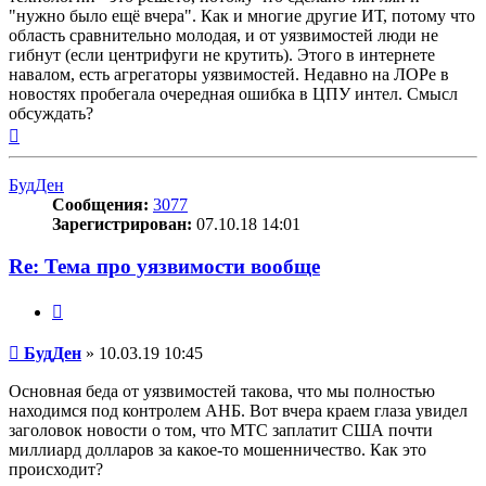
"нужно было ещё вчера". Как и многие другие ИТ, потому что
область сравнительно молодая, и от уязвимостей люди не
гибнут (если центрифуги не крутить). Этого в интернете
навалом, есть агрегаторы уязвимостей. Недавно на ЛОРе в
новостях пробегала очередная ошибка в ЦПУ интел. Смысл
обсуждать?
Вернуться
к
началу
БудДен
Сообщения:
3077
Зарегистрирован:
07.10.18 14:01
Re: Тема про уязвимости вообще
Цитата
Сообщение
БудДен
»
10.03.19 10:45
Основная беда от уязвимостей такова, что мы полностью
находимся под контролем АНБ. Вот вчера краем глаза увидел
заголовок новости о том, что МТС заплатит США почти
миллиард долларов за какое-то мошенничество. Как это
происходит?