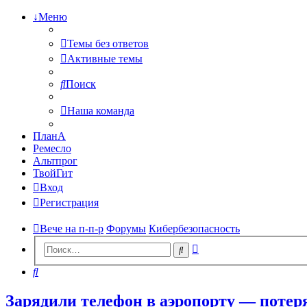
↓Меню
Темы без ответов
Активные темы
Поиск
Наша команда
ПланА
Ремесло
Альтпрог
ТвойГит
Вход
Регистрация
Вече на п-п-р
Форумы
Кибербезопасность
Расширенный
Поиск
поиск
Поиск
Зарядили телефон в аэропорту — потеря