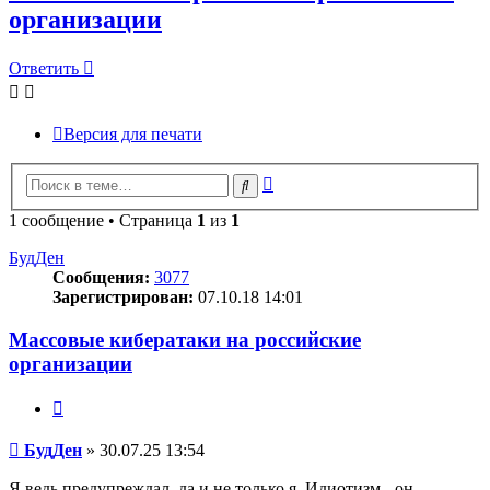
организации
Ответить
Версия для печати
Расширенный
Поиск
поиск
1 сообщение • Страница
1
из
1
БудДен
Сообщения:
3077
Зарегистрирован:
07.10.18 14:01
Массовые кибератаки на российские
организации
Цитата
Сообщение
БудДен
»
30.07.25 13:54
Я ведь предупреждал, да и не только я. Идиотизм - он