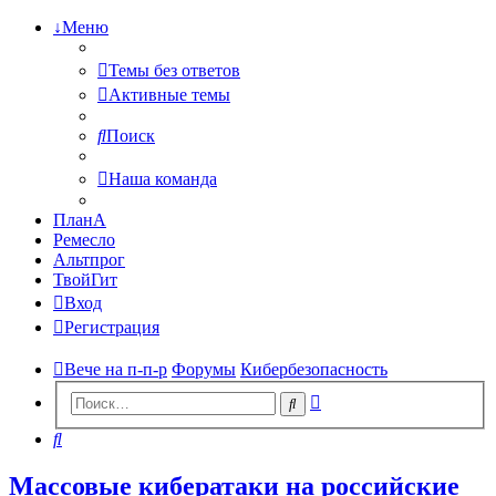
↓Меню
Темы без ответов
Активные темы
Поиск
Наша команда
ПланА
Ремесло
Альтпрог
ТвойГит
Вход
Регистрация
Вече на п-п-р
Форумы
Кибербезопасность
Расширенный
Поиск
поиск
Поиск
Массовые кибератаки на российские