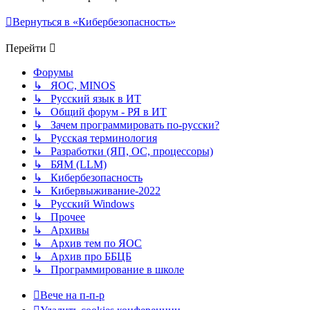
Вернуться в «Кибербезопасность»
Перейти
Форумы
↳ ЯОС, MINOS
↳ Русский язык в ИТ
↳ Общий форум - РЯ в ИТ
↳ Зачем программировать по-русски?
↳ Русская терминология
↳ Разработки (ЯП, ОС, процессоры)
↳ БЯМ (LLM)
↳ Кибербезопасность
↳ Кибервыживание-2022
↳ Русский Windows
↳ Прочее
↳ Архивы
↳ Архив тем по ЯОС
↳ Архив про ББЦБ
↳ Программирование в школе
Вече на п-п-р