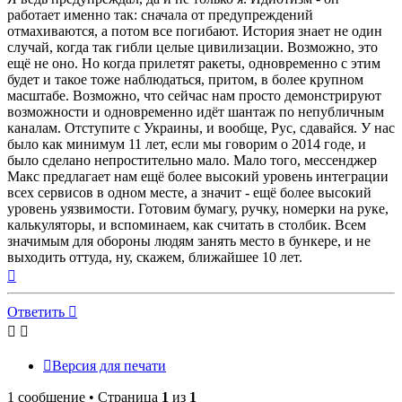
работает именно так: сначала от предупреждений
отмахиваются, а потом все погибают. История знает не один
случай, когда так гибли целые цивилизации. Возможно, это
ещё не оно. Но когда прилетят ракеты, одновременно с этим
будет и такое тоже наблюдаться, притом, в более крупном
масштабе. Возможно, что сейчас нам просто демонстрируют
возможности и одновременно идёт шантаж по непубличным
каналам. Отступите с Украины, и вообще, Рус, сдавайся. У нас
было как минимум 11 лет, если мы говорим о 2014 годе, и
было сделано непростительно мало. Мало того, мессенджер
Макс предлагает нам ещё более высокий уровень интеграции
всех сервисов в одном месте, а значит - ещё более высокий
уровень уязвимости. Готовим бумагу, ручку, номерки на руке,
калькуляторы, и вспоминаем, как считать в столбик. Всем
значимым для обороны людям занять место в бункере, и не
выходить оттуда, ну, скажем, ближайшее 10 лет.
Вернуться
к
началу
Ответить
Версия для печати
1 сообщение • Страница
1
из
1