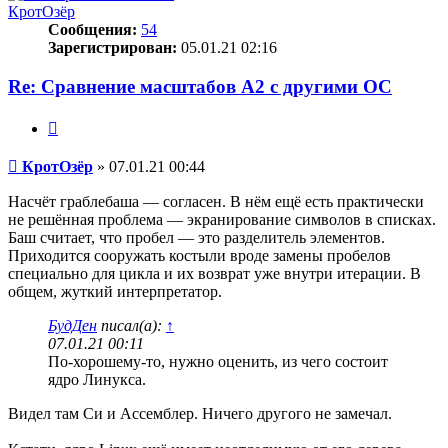
КротОзёр
Сообщения:
54
Зарегистрирован:
05.01.21 02:16
Re: Сравнение масштабов A2 с другими ОС
Цитата
Сообщение
КротОзёр
»
07.01.21 00:44
Насчёт граблебаша — согласен. В нём ещё есть практически
не решённая проблема — экранирование символов в списках.
Баш считает, что пробел — это разделитель элементов.
Приходится сооружать костыли вроде замены пробелов
специально для цикла и их возврат уже внутри итерации. В
общем, жуткий интерпретатор.
БудДен
писал(а):
↑
07.01.21 00:11
По-хорошему-то, нужно оценить, из чего состоит
ядро Линукса.
Видел там Си и Ассемблер. Ничего другого не замечал.