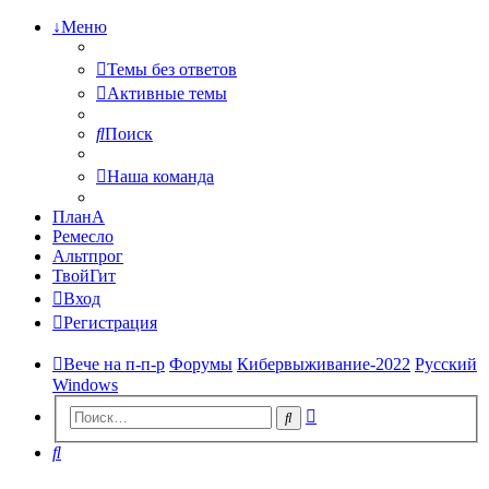
↓Меню
Темы без ответов
Активные темы
Поиск
Наша команда
ПланА
Ремесло
Альтпрог
ТвойГит
Вход
Регистрация
Вече на п-п-р
Форумы
Кибервыживание-2022
Русский
Windows
Расширенный
Поиск
поиск
Поиск