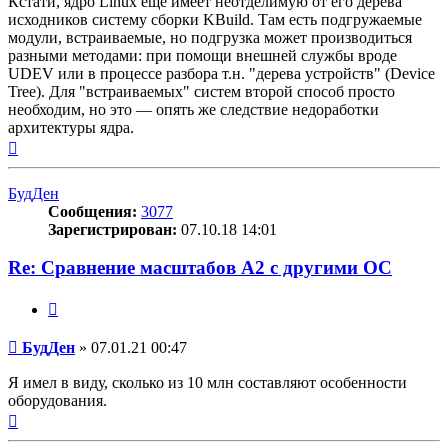
Кстати, ядро Linux ещё имеет неотделимую от его дерева
исходников систему сборки KBuild. Там есть подгружаемые
модули, встраиваемые, но подгрузка может производиться
разными методами: при помощи внешней службы вроде
UDEV или в процессе разбора т.н. "дерева устройств" (Device
Tree). Для "встраиваемых" систем второй способ просто
необходим, но это — опять же следствие недоработки
архитектуры ядра.
Вернуться
к
началу
БудДен
Сообщения:
3077
Зарегистрирован:
07.10.18 14:01
Re: Сравнение масштабов A2 с другими ОС
Цитата
Сообщение
БудДен
»
07.01.21 00:47
Я имел в виду, сколько из 10 млн составляют особенности
оборудования.
Вернуться
к