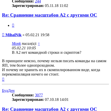
Сообщения:
244
Зарегистрирован:
05.11.18 11:02
Re: Сравнение масштабов A2 с другими ОС
Цитата
Сообщение
MihalNik
»
05.02.21 19:58
Monk
писал(а):
↑
05.02.21 10:05
В A2 нет командной строки и скриптов?
В принципе неясно, почему нельзя писать команды на самом
ЯП, тем более однопроходном.
И почему не хранить их в скомпилированном виде, когда
перекомпиляция ничего не стоит.
Вернуться
к
началу
БудДен
Сообщения:
3077
Зарегистрирован:
07.10.18 14:01
Re: Сравнение масштабов A2 с другими ОС