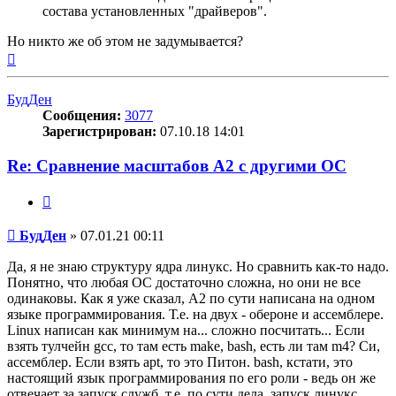
состава установленных "драйверов".
Но никто же об этом не задумывается?
Вернуться
к
началу
БудДен
Сообщения:
3077
Зарегистрирован:
07.10.18 14:01
Re: Сравнение масштабов A2 с другими ОС
Цитата
Сообщение
БудДен
»
07.01.21 00:11
Да, я не знаю структуру ядра линукс. Но сравнить как-то надо.
Понятно, что любая ОС достаточно сложна, но они не все
одинаковы. Как я уже сказал, A2 по сути написана на одном
языке программирования. Т.е. на двух - обероне и ассемблере.
Linux написан как минимум на... сложно посчитать... Если
взять тулчейн gcc, то там есть make, bash, есть ли там m4? Си,
ассемблер. Если взять apt, то это Питон. bash, кстати, это
настоящий язык программирования по его роли - ведь он же
отвечает за запуск служб, т.е. по сути дела, запуск линукс