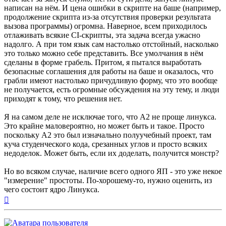
написан на нём. И цена ошибки в скрипте на баше (например,
продолжение скрипта из-за отсутствия проверки результата
вызова программы) огромна. Наверное, всем приходилось
отлаживать всякие CI-скрипты, эта задача всегда ужасно
надолго. А при том язык сам настолько отстойный, насколько
это только можно себе представить. Все умолчания в нём
сделаны в форме грабель. Притом, я пытался выработать
безопасные соглашения для работы на баше и оказалось, что
грабли имеют настолько причудливую форму, что это вообще
не получается, есть огромные обсуждения на эту тему, и люди
приходят к тому, что решения нет.
Я на самом деле не исключае того, что A2 не проще линукса.
Это крайне маловероятно, но может быть и такое. Просто
поскольку A2 это был изначально полуучебный проект, там
куча студенческого кода, срезанных углов и просто всяких
недоделок. Может быть, если их доделать, получится монстр?
Но во всяком случае, наличие всего одного ЯП - это уже некое
"измерение" простоты. По-хорошему-то, нужно оценить, из
чего состоит ядро Линукса.
Вернуться
к
началу