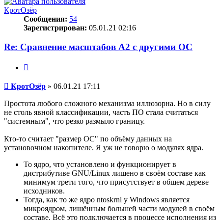
КротОзёр
Сообщения:
54
Зарегистрирован:
05.01.21 02:16
Re: Сравнение масштабов A2 с другими ОС
Цитата
Сообщение
КротОзёр
»
06.01.21 17:11
Простота любого сложного механизма иллюзорна. Но в силу
не столь явной классификации, часть ПО стала считаться
"системным", что резко размыло границу.
Кто-то считает "размер ОС" по объёму данных на
установочном накопителе. Я уж не говорю о модулях ядра.
То ядро, что установлено и функционирует в
дистрибутиве GNU/Linux лишено в своём составе как
минимум трети того, что присутствует в общем дереве
исходников.
Тогда, как то же ядро ntoskrnl у Windows является
микроядром, лишённым большей части модулей в своём
составе. Всё это подключается в процессе исполнения из