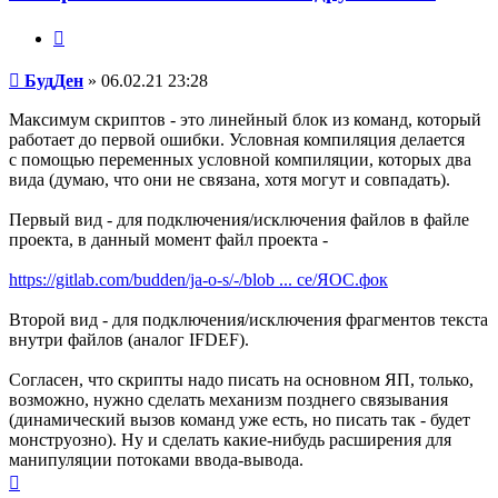
Цитата
Сообщение
БудДен
»
06.02.21 23:28
Максимум скриптов - это линейный блок из команд, который
работает до первой ошибки. Условная компиляция делается
с помощью переменных условной компиляции, которых два
вида (думаю, что они не связана, хотя могут и совпадать).
Первый вид - для подключения/исключения файлов в файле
проекта, в данный момент файл проекта -
https://gitlab.com/budden/ja-o-s/-/blob ... ce/ЯОС.фок
Второй вид - для подключения/исключения фрагментов текста
внутри файлов (аналог IFDEF).
Согласен, что скрипты надо писать на основном ЯП, только,
возможно, нужно сделать механизм позднего связывания
(динамический вызов команд уже есть, но писать так - будет
монструозно). Ну и сделать какие-нибудь расширения для
манипуляции потоками ввода-вывода.
Вернуться