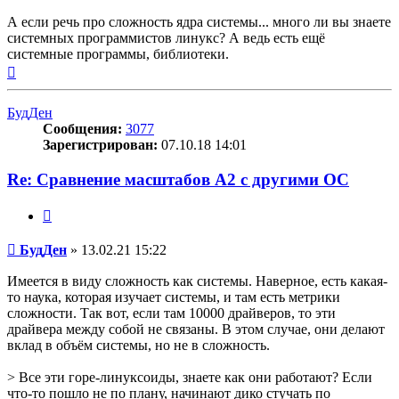
А если речь про сложность ядра системы... много ли вы знаете
системных программистов линукс? А ведь есть ещё
системные программы, библиотеки.
Вернуться
к
началу
БудДен
Сообщения:
3077
Зарегистрирован:
07.10.18 14:01
Re: Сравнение масштабов A2 с другими ОС
Цитата
Сообщение
БудДен
»
13.02.21 15:22
Имеется в виду сложность как системы. Наверное, есть какая-
то наука, которая изучает системы, и там есть метрики
сложности. Так вот, если там 10000 драйверов, то эти
драйвера между собой не связаны. В этом случае, они делают
вклад в объём системы, но не в сложность.
> Все эти горе-линуксоиды, знаете как они работают? Если
что-то пошло не по плану, начинают дико стучать по