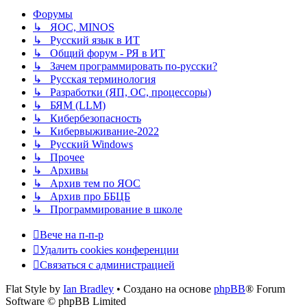
Форумы
↳ ЯОС, MINOS
↳ Русский язык в ИТ
↳ Общий форум - РЯ в ИТ
↳ Зачем программировать по-русски?
↳ Русская терминология
↳ Разработки (ЯП, ОС, процессоры)
↳ БЯМ (LLM)
↳ Кибербезопасность
↳ Кибервыживание-2022
↳ Русский Windows
↳ Прочее
↳ Архивы
↳ Архив тем по ЯОС
↳ Архив про ББЦБ
↳ Программирование в школе
Вече на п-п-р
Удалить cookies конференции
Связаться с администрацией
Flat Style by
Ian Bradley
• Создано на основе
phpBB
® Forum
Software © phpBB Limited