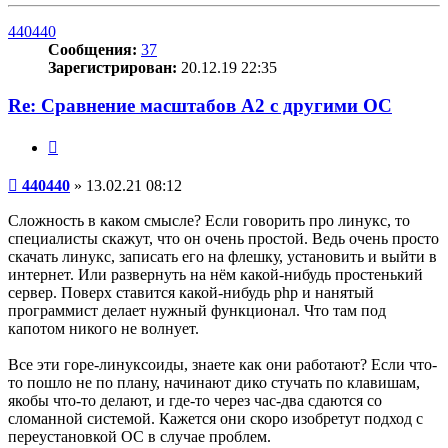
к
началу
440440
Сообщения:
37
Зарегистрирован:
20.12.19 22:35
Re: Сравнение масштабов A2 с другими ОС
Цитата
Сообщение
440440
»
13.02.21 08:12
Сложность в каком смысле? Если говорить про линукс, то
специалисты скажут, что он очень простой. Ведь очень просто
скачать линукс, записать его на флешку, установить и выйти в
интернет. Или развернуть на нём какой-нибудь простенький
сервер. Поверх ставится какой-нибудь php и нанятый
программист делает нужный функционал. Что там под
капотом никого не волнует.
Все эти горе-линуксоиды, знаете как они работают? Если что-
то пошло не по плану, начинают дико стучать по клавишам,
якобы что-то делают, и где-то через час-два сдаются со
сломанной системой. Кажется они скоро изобретут подход с
переустановкой ОС в случае проблем.