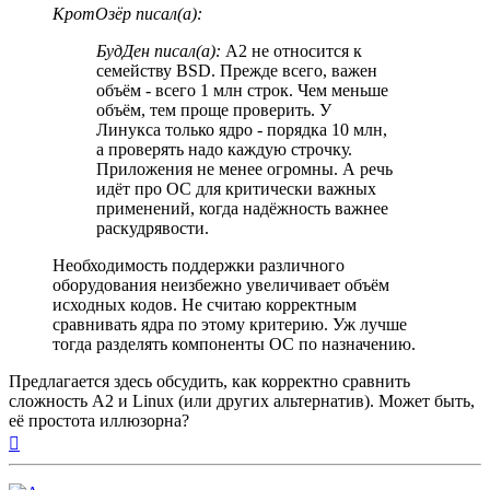
КротОзёр писал(а):
БудДен писал(а):
A2 не относится к
семейству BSD. Прежде всего, важен
объём - всего 1 млн строк. Чем меньше
объём, тем проще проверить. У
Линукса только ядро - порядка 10 млн,
а проверять надо каждую строчку.
Приложения не менее огромны. А речь
идёт про ОС для критически важных
применений, когда надёжность важнее
раскудрявости.
Необходимость поддержки различного
оборудования неизбежно увеличивает объём
исходных кодов. Не считаю корректным
сравнивать ядра по этому критерию. Уж лучше
тогда разделять компоненты ОС по назначению.
Предлагается здесь обсудить, как корректно сравнить
сложность A2 и Linux (или других альтернатив). Может быть,
её простота иллюзорна?
Вернуться
к
началу