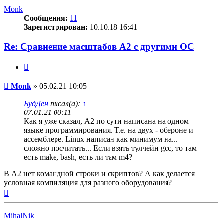
началу
Monk
Сообщения:
11
Зарегистрирован:
10.10.18 16:41
Re: Сравнение масштабов A2 с другими ОС
Цитата
Сообщение
Monk
»
05.02.21 10:05
БудДен
писал(а):
↑
07.01.21 00:11
Как я уже сказал, A2 по сути написана на одном
языке программирования. Т.е. на двух - обероне и
ассемблере. Linux написан как минимум на...
сложно посчитать... Если взять тулчейн gcc, то там
есть make, bash, есть ли там m4?
В A2 нет командной строки и скриптов? А как делается
условная компиляция для разного оборудования?
Вернуться
к
началу
MihalNik